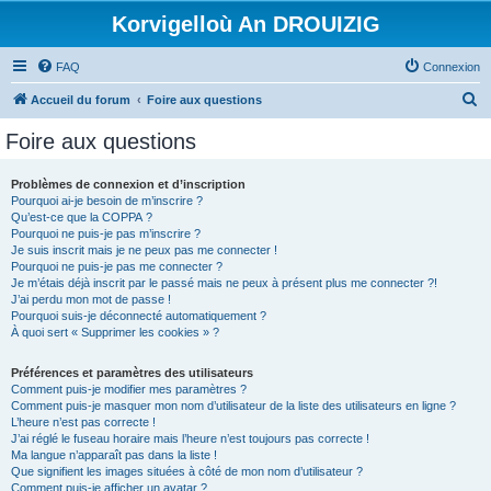
Korvigelloù An DROUIZIG
FAQ
Connexion
R
Accueil du forum
Foire aux questions
e
Foire aux questions
c
h
Problèmes de connexion et d’inscription
Pourquoi ai-je besoin de m’inscrire ?
e
Qu’est-ce que la COPPA ?
r
Pourquoi ne puis-je pas m’inscrire ?
Je suis inscrit mais je ne peux pas me connecter !
c
Pourquoi ne puis-je pas me connecter ?
Je m’étais déjà inscrit par le passé mais ne peux à présent plus me connecter ?!
h
J’ai perdu mon mot de passe !
e
Pourquoi suis-je déconnecté automatiquement ?
À quoi sert « Supprimer les cookies » ?
r
Préférences et paramètres des utilisateurs
Comment puis-je modifier mes paramètres ?
Comment puis-je masquer mon nom d’utilisateur de la liste des utilisateurs en ligne ?
L’heure n’est pas correcte !
J’ai réglé le fuseau horaire mais l’heure n’est toujours pas correcte !
Ma langue n’apparaît pas dans la liste !
Que signifient les images situées à côté de mon nom d’utilisateur ?
Comment puis-je afficher un avatar ?