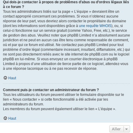
Qui dois-je contacter à propos de problèmes d’abus ou d’ordres légaux liés
à ce forum ?
Tous les administrateurs listés sur la page « L’équipe » devraient être un
contact approprié concernant ces problèmes. Si vous n’obtenez aucune
réponse de leur part, vous devriez alors contacter le propriétaire du domaine
(dont les informations sont disponibles grâce à
une requête WHOIS
), ou, si
celui-ci fonctionne sur un service gratuit (comme Yahoo, Free, etc.), le service
de gestion des abus. Veuillez noter que phpBB Limited n’a absolument aucune
juridiction et ne peut en aucun cas être tenu comme responsable de comment,
où et par qui ce forum est utilisé. Ne contactez pas phpBB Limited pour tout
problème d’ordre légal (commentaire incessant, insultant, diffamatoire, etc.) qui
ne sont pas directement reliés avec le site internet de phpBB.com ou le logiciel
phpBB en lui-même. Si vous envoyez un courrier électronique à phpBB
Limited à propos d’une utilisation de tierce partie de ce logiciel, attendez-vous
à une réponse laconique ou à ne pas recevoir de réponse.
Haut
Comment puis-je contacter un administrateur du forum ?
Tous les utilisateurs du forum peuvent utiliser le formulaire disponible sur le
lien « Nous contacter » si cette fonctionnalité a été activée par les
administrateurs du forum.
Les membres du forum peuvent également utiliser le lien « L’équipe ».
Haut
Aller