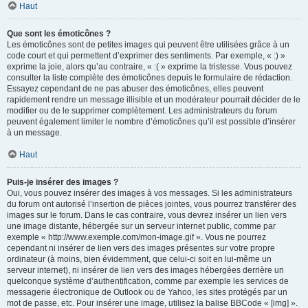
Haut
Que sont les émoticônes ?
Les émoticônes sont de petites images qui peuvent être utilisées grâce à un
code court et qui permettent d’exprimer des sentiments. Par exemple, « :) »
exprime la joie, alors qu’au contraire, « :( » exprime la tristesse. Vous pouvez
consulter la liste complète des émoticônes depuis le formulaire de rédaction.
Essayez cependant de ne pas abuser des émoticônes, elles peuvent
rapidement rendre un message illisible et un modérateur pourrait décider de le
modifier ou de le supprimer complètement. Les administrateurs du forum
peuvent également limiter le nombre d’émoticônes qu’il est possible d’insérer
à un message.
Haut
Puis-je insérer des images ?
Oui, vous pouvez insérer des images à vos messages. Si les administrateurs
du forum ont autorisé l’insertion de pièces jointes, vous pourrez transférer des
images sur le forum. Dans le cas contraire, vous devrez insérer un lien vers
une image distante, hébergée sur un serveur internet public, comme par
exemple « http://www.exemple.com/mon-image.gif ». Vous ne pourrez
cependant ni insérer de lien vers des images présentes sur votre propre
ordinateur (à moins, bien évidemment, que celui-ci soit en lui-même un
serveur internet), ni insérer de lien vers des images hébergées derrière un
quelconque système d’authentification, comme par exemple les services de
messagerie électronique de Outlook ou de Yahoo, les sites protégés par un
mot de passe, etc. Pour insérer une image, utilisez la balise BBCode « [img] ».