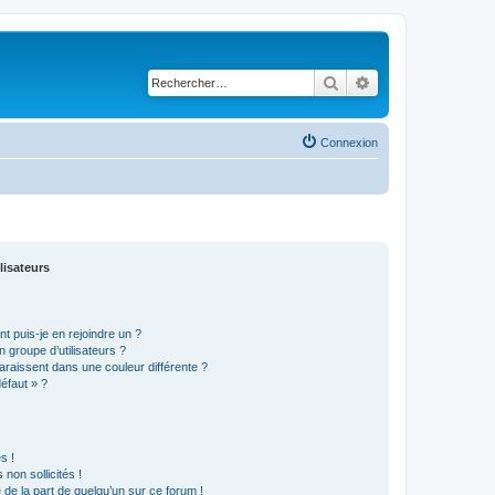
Rechercher
Recherche avancé
Connexion
lisateurs
t puis-je en rejoindre un ?
 groupe d’utilisateurs ?
araissent dans une couleur différente ?
défaut » ?
s !
non sollicités !
e de la part de quelqu’un sur ce forum !