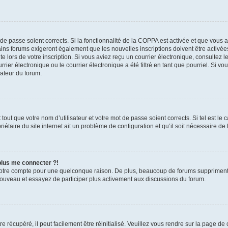
t de passe soient corrects. Si la fonctionnalité de la COPPA est activée et que vous 
ains forums exigeront également que les nouvelles inscriptions doivent être activée
te lors de votre inscription. Si vous aviez reçu un courrier électronique, consultez l
r électronique ou le courrier électronique a été filtré en tant que pourriel. Si vo
rateur du forum.
out que votre nom d’utilisateur et votre mot de passe soient corrects. Si tel est le
iétaire du site internet ait un problème de configuration et qu’il soit nécessaire de l
 plus me connecter ?!
votre compte pour une quelconque raison. De plus, beaucoup de forums suppriment pér
 nouveau et essayez de participer plus activement aux discussions du forum.
 récupéré, il peut facilement être réinitialisé. Veuillez vous rendre sur la page de