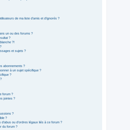
lisateurs de ma liste d’amis et d’ignorés ?
ans un ou des forums ?
sultat ?
blanche ?!
?
ssages et sujets ?
t les abonnements ?
onner à un sujet spécifique ?
ifique ?
 ?
ce forum ?
s jointes ?
cussions ?
ible ?
 d’abus ou d’ordres légaux liés à ce forum ?
r du forum ?