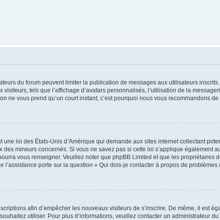
trateurs du forum peuvent limiter la publication de messages aux utilisateurs inscri
visiteurs, tels que l’affichage d’avatars personnalisés, l’utilisation de la messager
ription ne vous prend qu’un court instant, c’est pourquoi nous vous recommandons de l
t une loi des États-Unis d’Amérique qui demande aux sites internet collectant pot
 des mineurs concernés. Si vous ne savez pas si cette loi s’applique également au
 pourra vous renseigner. Veuillez noter que phpBB Limited et que les propriétaires
ue l’assistance porte sur la question « Qui dois-je contacter à propos de problèmes 
inscriptions afin d’empêcher les nouveaux visiteurs de s’inscrire. De même, il est é
s souhaitez utiliser. Pour plus d’informations, veuillez contacter un administrateur du