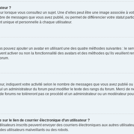
ateur ?
ur lorsque vous consultez un sujet. Une d’elles peut être une image associée à vo
mbre de messages que vous avez publié, ou permet de différencier votre statut parti
 unique et personnelle à chaque utilisateur.
ous pouvez ajouter un avatar en utilisant une des quatre méthodes suivantes : le serv
ent activer ou non la fonctionnalité des avatars et des méthodes qu’ils veuillent ren
forum.
ur, indiquent votre activité selon le nombre de messages que vous avez publié ou id
eul un administrateur du forum peut modifier le texte des rangs du forum. Merci de 
de forums ne toléreront pas ce procédé et un administrateur ou un modérateur pou
ur le lien de courrier électronique d’un utilisateur ?
s utilisateurs inscrits peuvent envoyer des courriers électroniques aux autres utili
es utilisateurs malveillants ou des robots.