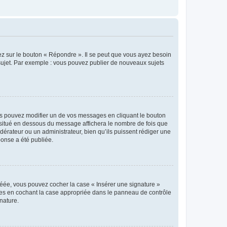
ez sur le bouton « Répondre ». Il se peut que vous ayez besoin
 sujet. Par exemple : vous pouvez publier de nouveaux sujets
s pouvez modifier un de vos messages en cliquant le bouton
e situé en dessous du message affichera le nombre de fois que
modérateur ou un administrateur, bien qu’ils puissent rédiger une
ponse a été publiée.
réée, vous pouvez cocher la case « Insérer une signature »
ages en cochant la case appropriée dans le panneau de contrôle
gnature.