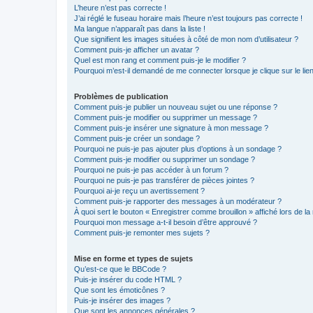
L’heure n’est pas correcte !
J’ai réglé le fuseau horaire mais l’heure n’est toujours pas correcte !
Ma langue n’apparaît pas dans la liste !
Que signifient les images situées à côté de mon nom d’utilisateur ?
Comment puis-je afficher un avatar ?
Quel est mon rang et comment puis-je le modifier ?
Pourquoi m’est-il demandé de me connecter lorsque je clique sur le lien 
Problèmes de publication
Comment puis-je publier un nouveau sujet ou une réponse ?
Comment puis-je modifier ou supprimer un message ?
Comment puis-je insérer une signature à mon message ?
Comment puis-je créer un sondage ?
Pourquoi ne puis-je pas ajouter plus d’options à un sondage ?
Comment puis-je modifier ou supprimer un sondage ?
Pourquoi ne puis-je pas accéder à un forum ?
Pourquoi ne puis-je pas transférer de pièces jointes ?
Pourquoi ai-je reçu un avertissement ?
Comment puis-je rapporter des messages à un modérateur ?
À quoi sert le bouton « Enregistrer comme brouillon » affiché lors de la 
Pourquoi mon message a-t-il besoin d’être approuvé ?
Comment puis-je remonter mes sujets ?
Mise en forme et types de sujets
Qu’est-ce que le BBCode ?
Puis-je insérer du code HTML ?
Que sont les émoticônes ?
Puis-je insérer des images ?
Que sont les annonces générales ?