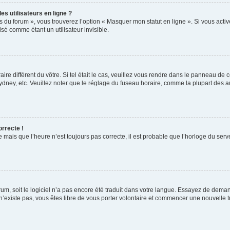
s utilisateurs en ligne ?
s du forum », vous trouverez l’option « Masquer mon statut en ligne ». Si vous activ
é comme étant un utilisateur invisible.
aire différent du vôtre. Si tel était le cas, veuillez vous rendre dans le panneau de co
ey, etc. Veuillez noter que le réglage du fuseau horaire, comme la plupart des autr
orrecte !
 mais que l’heure n’est toujours pas correcte, il est probable que l’horloge du serve
orum, soit le logiciel n’a pas encore été traduit dans votre langue. Essayez de deman
 n’existe pas, vous êtes libre de vous porter volontaire et commencer une nouvelle t