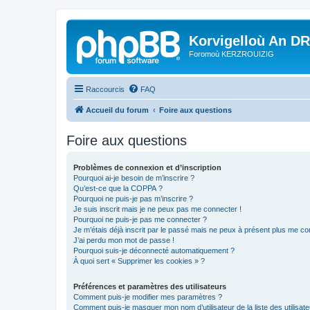
Korvigelloù An D
Foromoù KERZROUIZIG
Raccourcis
FAQ
Accueil du forum
Foire aux questions
Foire aux questions
Problèmes de connexion et d’inscription
Pourquoi ai-je besoin de m’inscrire ?
Qu’est-ce que la COPPA ?
Pourquoi ne puis-je pas m’inscrire ?
Je suis inscrit mais je ne peux pas me connecter !
Pourquoi ne puis-je pas me connecter ?
Je m’étais déjà inscrit par le passé mais ne peux à présent plus me co
J’ai perdu mon mot de passe !
Pourquoi suis-je déconnecté automatiquement ?
À quoi sert « Supprimer les cookies » ?
Préférences et paramètres des utilisateurs
Comment puis-je modifier mes paramètres ?
Comment puis-je masquer mon nom d’utilisateur de la liste des utilisate