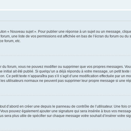
outon « Nouveau sujet ». Pour publier une réponse à un sujet ou un message, cliqu
 forum, une liste de vos permissions est affichée en bas de l’écran du forum ou du
ce forum, etc.
r du forum, vous ne pouvez modifier ou supprimer que vos propres messages. Vou
 initial ait été publié. Si quelqu’un a déjà répondu à votre message, un petit text
ion. Ce petit texte n’apparaîtra pas s’il s’agit d’une modification effectuée par un 
ue les utilisateurs normaux ne peuvent pas supprimer leur propre message si une ré
ut d’abord en créer une depuis le panneau de contrôle de l’utilisateur. Une fois c
ure. Vous pouvez également ajouter une signature qui sera insérée à tous vos mess
 vous sera plus utile de spécifier sur chaque message votre souhait d’insérer votre si