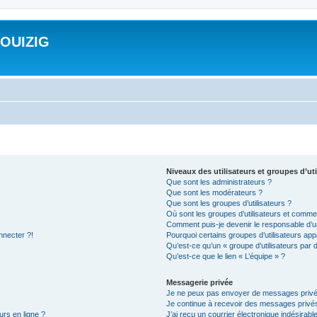
ROUIZIG
Niveaux des utilisateurs et groupes d’uti
Que sont les administrateurs ?
Que sont les modérateurs ?
Que sont les groupes d’utilisateurs ?
Où sont les groupes d’utilisateurs et commen
Comment puis-je devenir le responsable d’un
nnecter ?!
Pourquoi certains groupes d’utilisateurs app
Qu’est-ce qu’un « groupe d’utilisateurs par 
Qu’est-ce que le lien « L’équipe » ?
Messagerie privée
Je ne peux pas envoyer de messages privé
Je continue à recevoir des messages privés 
urs en ligne ?
J’ai reçu un courrier électronique indésirabl