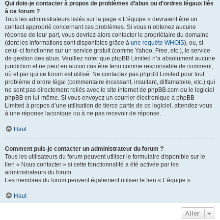
Qui dois-je contacter à propos de problèmes d’abus ou d’ordres légaux liés
à ce forum ?
Tous les administrateurs listés sur la page « L’équipe » devraient être un
contact approprié concernant ces problèmes. Si vous n’obtenez aucune
réponse de leur part, vous devriez alors contacter le propriétaire du domaine
(dont les informations sont disponibles grâce à
une requête WHOIS
), ou, si
celui-ci fonctionne sur un service gratuit (comme Yahoo, Free, etc.), le service
de gestion des abus. Veuillez noter que phpBB Limited n’a absolument aucune
juridiction et ne peut en aucun cas être tenu comme responsable de comment,
où et par qui ce forum est utilisé. Ne contactez pas phpBB Limited pour tout
problème d’ordre légal (commentaire incessant, insultant, diffamatoire, etc.) qui
ne sont pas directement reliés avec le site internet de phpBB.com ou le logiciel
phpBB en lui-même. Si vous envoyez un courrier électronique à phpBB
Limited à propos d’une utilisation de tierce partie de ce logiciel, attendez-vous
à une réponse laconique ou à ne pas recevoir de réponse.
Haut
Comment puis-je contacter un administrateur du forum ?
Tous les utilisateurs du forum peuvent utiliser le formulaire disponible sur le
lien « Nous contacter » si cette fonctionnalité a été activée par les
administrateurs du forum.
Les membres du forum peuvent également utiliser le lien « L’équipe ».
Haut
Aller