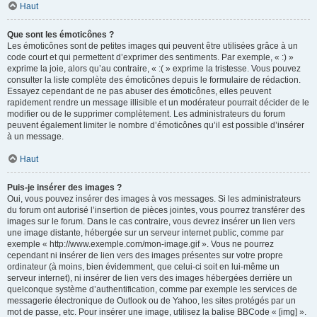
Haut
Que sont les émoticônes ?
Les émoticônes sont de petites images qui peuvent être utilisées grâce à un
code court et qui permettent d’exprimer des sentiments. Par exemple, « :) »
exprime la joie, alors qu’au contraire, « :( » exprime la tristesse. Vous pouvez
consulter la liste complète des émoticônes depuis le formulaire de rédaction.
Essayez cependant de ne pas abuser des émoticônes, elles peuvent
rapidement rendre un message illisible et un modérateur pourrait décider de le
modifier ou de le supprimer complètement. Les administrateurs du forum
peuvent également limiter le nombre d’émoticônes qu’il est possible d’insérer
à un message.
Haut
Puis-je insérer des images ?
Oui, vous pouvez insérer des images à vos messages. Si les administrateurs
du forum ont autorisé l’insertion de pièces jointes, vous pourrez transférer des
images sur le forum. Dans le cas contraire, vous devrez insérer un lien vers
une image distante, hébergée sur un serveur internet public, comme par
exemple « http://www.exemple.com/mon-image.gif ». Vous ne pourrez
cependant ni insérer de lien vers des images présentes sur votre propre
ordinateur (à moins, bien évidemment, que celui-ci soit en lui-même un
serveur internet), ni insérer de lien vers des images hébergées derrière un
quelconque système d’authentification, comme par exemple les services de
messagerie électronique de Outlook ou de Yahoo, les sites protégés par un
mot de passe, etc. Pour insérer une image, utilisez la balise BBCode « [img] ».