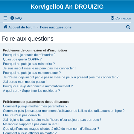
Korvigelloù An DROUIZIG
FAQ
Connexion
R
Accueil du forum
Foire aux questions
e
Foire aux questions
c
h
Problèmes de connexion et d’inscription
Pourquoi ai-je besoin de m’inscrire ?
e
Qu’est-ce que la COPPA ?
r
Pourquoi ne puis-je pas m’inscrire ?
Je suis inscrit mais je ne peux pas me connecter !
c
Pourquoi ne puis-je pas me connecter ?
Je m’étais déjà inscrit par le passé mais ne peux à présent plus me connecter ?!
h
J’ai perdu mon mot de passe !
e
Pourquoi suis-je déconnecté automatiquement ?
À quoi sert « Supprimer les cookies » ?
r
Préférences et paramètres des utilisateurs
Comment puis-je modifier mes paramètres ?
Comment puis-je masquer mon nom d’utilisateur de la liste des utilisateurs en ligne ?
L’heure n’est pas correcte !
J’ai réglé le fuseau horaire mais l’heure n’est toujours pas correcte !
Ma langue n’apparaît pas dans la liste !
Que signifient les images situées à côté de mon nom d’utilisateur ?
Comment puis-je afficher un avatar ?