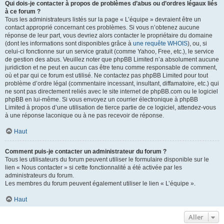
Qui dois-je contacter à propos de problèmes d’abus ou d’ordres légaux liés
à ce forum ?
Tous les administrateurs listés sur la page « L’équipe » devraient être un
contact approprié concernant ces problèmes. Si vous n’obtenez aucune
réponse de leur part, vous devriez alors contacter le propriétaire du domaine
(dont les informations sont disponibles grâce à
une requête WHOIS
), ou, si
celui-ci fonctionne sur un service gratuit (comme Yahoo, Free, etc.), le service
de gestion des abus. Veuillez noter que phpBB Limited n’a absolument aucune
juridiction et ne peut en aucun cas être tenu comme responsable de comment,
où et par qui ce forum est utilisé. Ne contactez pas phpBB Limited pour tout
problème d’ordre légal (commentaire incessant, insultant, diffamatoire, etc.) qui
ne sont pas directement reliés avec le site internet de phpBB.com ou le logiciel
phpBB en lui-même. Si vous envoyez un courrier électronique à phpBB
Limited à propos d’une utilisation de tierce partie de ce logiciel, attendez-vous
à une réponse laconique ou à ne pas recevoir de réponse.
Haut
Comment puis-je contacter un administrateur du forum ?
Tous les utilisateurs du forum peuvent utiliser le formulaire disponible sur le
lien « Nous contacter » si cette fonctionnalité a été activée par les
administrateurs du forum.
Les membres du forum peuvent également utiliser le lien « L’équipe ».
Haut
Aller