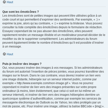
Haut
Que sont les émoticônes ?
Les émoticônes sont de petites images qui peuvent être utilisées grâce à un
code court et qui permettent d’exprimer des sentiments. Par exemple, « :) »
exprime la joie, alors qu’au contraire, « :( » exprime la tristesse. Vous pouvez
consulter la liste complète des émoticônes depuis le formulaire de rédaction.
Essayez cependant de ne pas abuser des émoticônes, elles peuvent
rapidement rendre un message illisible et un modérateur pourrait décider de le
modifier ou de le supprimer complètement. Les administrateurs du forum
peuvent également limiter le nombre d’émoticônes qu’il est possible d’insérer
à un message.
Haut
Puis-je insérer des images ?
Oui, vous pouvez insérer des images à vos messages. Si les administrateurs
du forum ont autorisé l’insertion de pièces jointes, vous pourrez transférer des
images sur le forum. Dans le cas contraire, vous devrez insérer un lien vers
une image distante, hébergée sur un serveur internet public, comme par
exemple « http://www.exemple.com/mon-image.gif ». Vous ne pourrez
cependant ni insérer de lien vers des images présentes sur votre propre
ordinateur (à moins, bien évidemment, que celui-ci soit en lui-même un
serveur internet), ni insérer de lien vers des images hébergées derrière un
quelconque système d’authentification, comme par exemple les services de
messagerie électronique de Outlook ou de Yahoo, les sites protégés par un
mot de passe, etc. Pour insérer une image, utilisez la balise BBCode « [img] ».