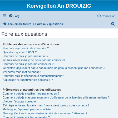
Korvigelloù An DROUIZIG
FAQ
Connexion
R
Accueil du forum
Foire aux questions
e
Foire aux questions
c
h
Problèmes de connexion et d’inscription
Pourquoi ai-je besoin de m’inscrire ?
e
Qu’est-ce que la COPPA ?
r
Pourquoi ne puis-je pas m’inscrire ?
Je suis inscrit mais je ne peux pas me connecter !
c
Pourquoi ne puis-je pas me connecter ?
Je m’étais déjà inscrit par le passé mais ne peux à présent plus me connecter ?!
h
J’ai perdu mon mot de passe !
e
Pourquoi suis-je déconnecté automatiquement ?
À quoi sert « Supprimer les cookies » ?
r
Préférences et paramètres des utilisateurs
Comment puis-je modifier mes paramètres ?
Comment puis-je masquer mon nom d’utilisateur de la liste des utilisateurs en ligne ?
L’heure n’est pas correcte !
J’ai réglé le fuseau horaire mais l’heure n’est toujours pas correcte !
Ma langue n’apparaît pas dans la liste !
Que signifient les images situées à côté de mon nom d’utilisateur ?
Comment puis-je afficher un avatar ?