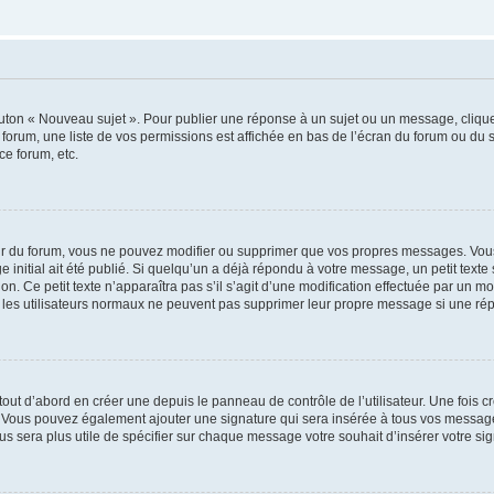
outon « Nouveau sujet ». Pour publier une réponse à un sujet ou un message, cliqu
 forum, une liste de vos permissions est affichée en bas de l’écran du forum ou du
ce forum, etc.
r du forum, vous ne pouvez modifier ou supprimer que vos propres messages. Vou
 initial ait été publié. Si quelqu’un a déjà répondu à votre message, un petit text
ion. Ce petit texte n’apparaîtra pas s’il s’agit d’une modification effectuée par un 
ue les utilisateurs normaux ne peuvent pas supprimer leur propre message si une ré
ut d’abord en créer une depuis le panneau de contrôle de l’utilisateur. Une fois c
ure. Vous pouvez également ajouter une signature qui sera insérée à tous vos mess
 vous sera plus utile de spécifier sur chaque message votre souhait d’insérer votre si