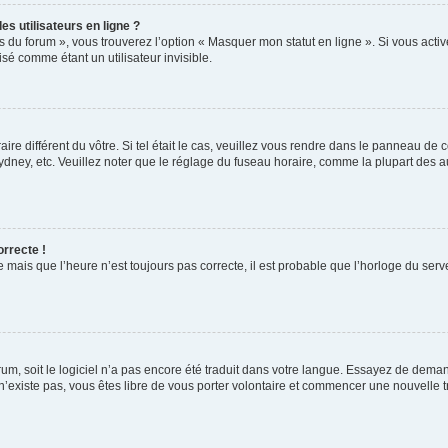
s utilisateurs en ligne ?
s du forum », vous trouverez l’option « Masquer mon statut en ligne ». Si vous activ
é comme étant un utilisateur invisible.
aire différent du vôtre. Si tel était le cas, veuillez vous rendre dans le panneau de co
ey, etc. Veuillez noter que le réglage du fuseau horaire, comme la plupart des autr
orrecte !
 mais que l’heure n’est toujours pas correcte, il est probable que l’horloge du serve
orum, soit le logiciel n’a pas encore été traduit dans votre langue. Essayez de deman
 n’existe pas, vous êtes libre de vous porter volontaire et commencer une nouvelle t