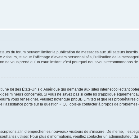
trateurs du forum peuvent limiter la publication de messages aux utilisateurs inscri
visiteurs, tels que l’affichage d’avatars personnalisés, l’utilisation de la messager
ription ne vous prend qu’un court instant, c’est pourquoi nous vous recommandons de l
t une loi des États-Unis d’Amérique qui demande aux sites internet collectant pot
 des mineurs concernés. Si vous ne savez pas si cette loi s’applique également au
 pourra vous renseigner. Veuillez noter que phpBB Limited et que les propriétaires
ue l’assistance porte sur la question « Qui dois-je contacter à propos de problèmes 
inscriptions afin d’empêcher les nouveaux visiteurs de s’inscrire. De même, il est é
s souhaitez utiliser. Pour plus d’informations, veuillez contacter un administrateur du