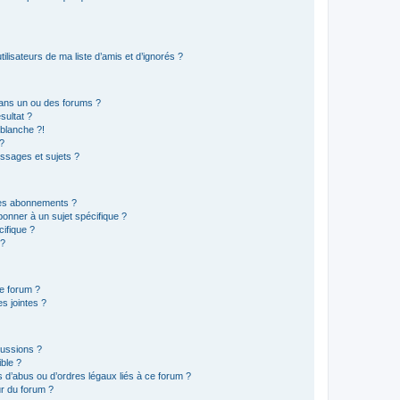
lisateurs de ma liste d’amis et d’ignorés ?
ans un ou des forums ?
sultat ?
blanche ?!
?
ssages et sujets ?
t les abonnements ?
onner à un sujet spécifique ?
ifique ?
 ?
ce forum ?
s jointes ?
cussions ?
ible ?
 d’abus ou d’ordres légaux liés à ce forum ?
r du forum ?