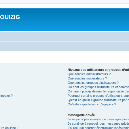
ROUIZIG
Niveaux des utilisateurs et groupes d’uti
Que sont les administrateurs ?
Que sont les modérateurs ?
Que sont les groupes d’utilisateurs ?
Où sont les groupes d’utilisateurs et commen
Comment puis-je devenir le responsable d’un
nnecter ?!
Pourquoi certains groupes d’utilisateurs app
Qu’est-ce qu’un « groupe d’utilisateurs par 
Qu’est-ce que le lien « L’équipe » ?
Messagerie privée
Je ne peux pas envoyer de messages privé
Je continue à recevoir des messages privés 
urs en ligne ?
J’ai reçu un courrier électronique indésirabl