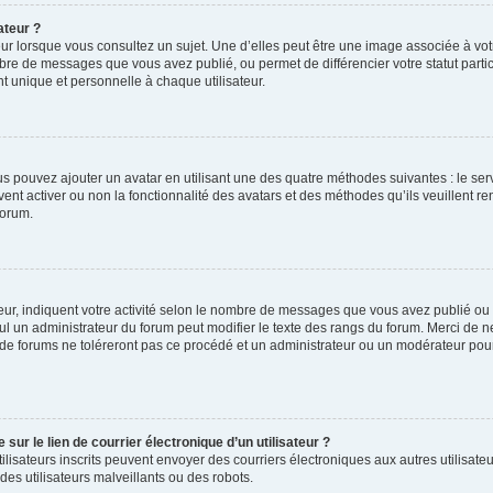
ateur ?
ur lorsque vous consultez un sujet. Une d’elles peut être une image associée à vo
mbre de messages que vous avez publié, ou permet de différencier votre statut parti
 unique et personnelle à chaque utilisateur.
ous pouvez ajouter un avatar en utilisant une des quatre méthodes suivantes : le serv
ent activer ou non la fonctionnalité des avatars et des méthodes qu’ils veuillent ren
forum.
ur, indiquent votre activité selon le nombre de messages que vous avez publié ou id
eul un administrateur du forum peut modifier le texte des rangs du forum. Merci de 
de forums ne toléreront pas ce procédé et un administrateur ou un modérateur pou
ur le lien de courrier électronique d’un utilisateur ?
s utilisateurs inscrits peuvent envoyer des courriers électroniques aux autres utili
es utilisateurs malveillants ou des robots.