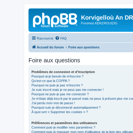
Korvigelloù An D
Foromoù KERZROUIZIG
Raccourcis
FAQ
Accueil du forum
Foire aux questions
Foire aux questions
Problèmes de connexion et d’inscription
Pourquoi ai-je besoin de m’inscrire ?
Qu’est-ce que la COPPA ?
Pourquoi ne puis-je pas m’inscrire ?
Je suis inscrit mais je ne peux pas me connecter !
Pourquoi ne puis-je pas me connecter ?
Je m’étais déjà inscrit par le passé mais ne peux à présent plus me co
J’ai perdu mon mot de passe !
Pourquoi suis-je déconnecté automatiquement ?
À quoi sert « Supprimer les cookies » ?
Préférences et paramètres des utilisateurs
Comment puis-je modifier mes paramètres ?
Comment puis-je masquer mon nom d’utilisateur de la liste des utilisate