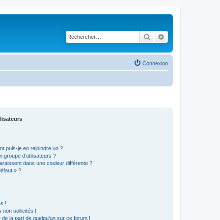
Rechercher
Recherche avancé
Connexion
lisateurs
t puis-je en rejoindre un ?
 groupe d’utilisateurs ?
araissent dans une couleur différente ?
défaut » ?
s !
non sollicités !
e de la part de quelqu’un sur ce forum !