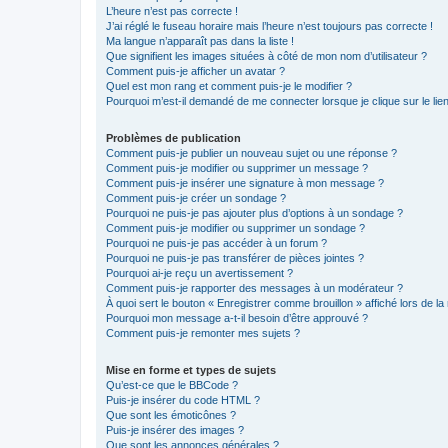
L’heure n’est pas correcte !
J’ai réglé le fuseau horaire mais l’heure n’est toujours pas correcte !
Ma langue n’apparaît pas dans la liste !
Que signifient les images situées à côté de mon nom d’utilisateur ?
Comment puis-je afficher un avatar ?
Quel est mon rang et comment puis-je le modifier ?
Pourquoi m’est-il demandé de me connecter lorsque je clique sur le lien 
Problèmes de publication
Comment puis-je publier un nouveau sujet ou une réponse ?
Comment puis-je modifier ou supprimer un message ?
Comment puis-je insérer une signature à mon message ?
Comment puis-je créer un sondage ?
Pourquoi ne puis-je pas ajouter plus d’options à un sondage ?
Comment puis-je modifier ou supprimer un sondage ?
Pourquoi ne puis-je pas accéder à un forum ?
Pourquoi ne puis-je pas transférer de pièces jointes ?
Pourquoi ai-je reçu un avertissement ?
Comment puis-je rapporter des messages à un modérateur ?
À quoi sert le bouton « Enregistrer comme brouillon » affiché lors de la 
Pourquoi mon message a-t-il besoin d’être approuvé ?
Comment puis-je remonter mes sujets ?
Mise en forme et types de sujets
Qu’est-ce que le BBCode ?
Puis-je insérer du code HTML ?
Que sont les émoticônes ?
Puis-je insérer des images ?
Que sont les annonces générales ?