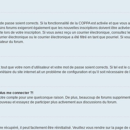
t de passe soient corrects. Si la fonctionnalité de la COPPA est activée et que vous 
ains forums exigeront également que les nouvelles inscriptions doivent être activée
te lors de votre inscription. Si vous aviez reçu un courrier électronique, consultez l
r électronique ou le courrier électronique a été filtré en tant que pourriel. Si vo
rateur du forum.
out que votre nom d’utilisateur et votre mot de passe soient corrects. Si tel est le
iétaire du site internet ait un problème de configuration et qu’il soit nécessaire de l
 plus me connecter ?!
votre compte pour une quelconque raison. De plus, beaucoup de forums suppriment pér
 nouveau et essayez de participer plus activement aux discussions du forum.
 récupéré, il peut facilement être réinitialisé. Veuillez vous rendre sur la page de