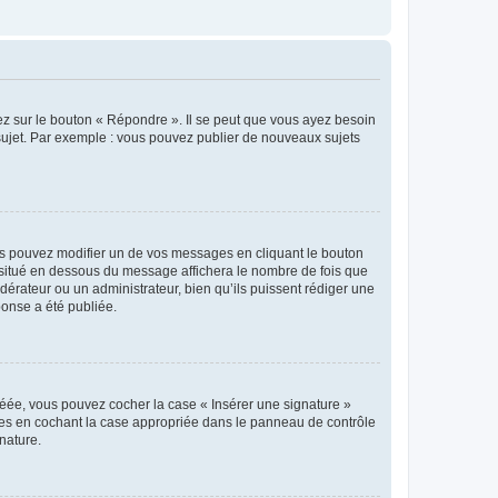
ez sur le bouton « Répondre ». Il se peut que vous ayez besoin
 sujet. Par exemple : vous pouvez publier de nouveaux sujets
s pouvez modifier un de vos messages en cliquant le bouton
e situé en dessous du message affichera le nombre de fois que
modérateur ou un administrateur, bien qu’ils puissent rédiger une
ponse a été publiée.
réée, vous pouvez cocher la case « Insérer une signature »
ages en cochant la case appropriée dans le panneau de contrôle
gnature.