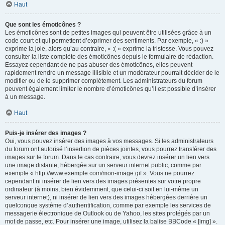
Haut
Que sont les émoticônes ?
Les émoticônes sont de petites images qui peuvent être utilisées grâce à un
code court et qui permettent d’exprimer des sentiments. Par exemple, « :) »
exprime la joie, alors qu’au contraire, « :( » exprime la tristesse. Vous pouvez
consulter la liste complète des émoticônes depuis le formulaire de rédaction.
Essayez cependant de ne pas abuser des émoticônes, elles peuvent
rapidement rendre un message illisible et un modérateur pourrait décider de le
modifier ou de le supprimer complètement. Les administrateurs du forum
peuvent également limiter le nombre d’émoticônes qu’il est possible d’insérer
à un message.
Haut
Puis-je insérer des images ?
Oui, vous pouvez insérer des images à vos messages. Si les administrateurs
du forum ont autorisé l’insertion de pièces jointes, vous pourrez transférer des
images sur le forum. Dans le cas contraire, vous devrez insérer un lien vers
une image distante, hébergée sur un serveur internet public, comme par
exemple « http://www.exemple.com/mon-image.gif ». Vous ne pourrez
cependant ni insérer de lien vers des images présentes sur votre propre
ordinateur (à moins, bien évidemment, que celui-ci soit en lui-même un
serveur internet), ni insérer de lien vers des images hébergées derrière un
quelconque système d’authentification, comme par exemple les services de
messagerie électronique de Outlook ou de Yahoo, les sites protégés par un
mot de passe, etc. Pour insérer une image, utilisez la balise BBCode « [img] ».