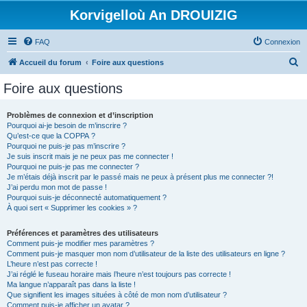
Korvigelloù An DROUIZIG
FAQ
Connexion
R
Accueil du forum
Foire aux questions
e
Foire aux questions
c
h
Problèmes de connexion et d’inscription
Pourquoi ai-je besoin de m’inscrire ?
e
Qu’est-ce que la COPPA ?
r
Pourquoi ne puis-je pas m’inscrire ?
Je suis inscrit mais je ne peux pas me connecter !
c
Pourquoi ne puis-je pas me connecter ?
Je m’étais déjà inscrit par le passé mais ne peux à présent plus me connecter ?!
h
J’ai perdu mon mot de passe !
e
Pourquoi suis-je déconnecté automatiquement ?
À quoi sert « Supprimer les cookies » ?
r
Préférences et paramètres des utilisateurs
Comment puis-je modifier mes paramètres ?
Comment puis-je masquer mon nom d’utilisateur de la liste des utilisateurs en ligne ?
L’heure n’est pas correcte !
J’ai réglé le fuseau horaire mais l’heure n’est toujours pas correcte !
Ma langue n’apparaît pas dans la liste !
Que signifient les images situées à côté de mon nom d’utilisateur ?
Comment puis-je afficher un avatar ?