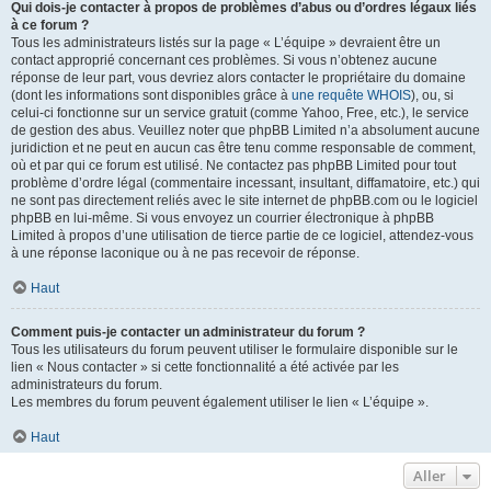
Qui dois-je contacter à propos de problèmes d’abus ou d’ordres légaux liés
à ce forum ?
Tous les administrateurs listés sur la page « L’équipe » devraient être un
contact approprié concernant ces problèmes. Si vous n’obtenez aucune
réponse de leur part, vous devriez alors contacter le propriétaire du domaine
(dont les informations sont disponibles grâce à
une requête WHOIS
), ou, si
celui-ci fonctionne sur un service gratuit (comme Yahoo, Free, etc.), le service
de gestion des abus. Veuillez noter que phpBB Limited n’a absolument aucune
juridiction et ne peut en aucun cas être tenu comme responsable de comment,
où et par qui ce forum est utilisé. Ne contactez pas phpBB Limited pour tout
problème d’ordre légal (commentaire incessant, insultant, diffamatoire, etc.) qui
ne sont pas directement reliés avec le site internet de phpBB.com ou le logiciel
phpBB en lui-même. Si vous envoyez un courrier électronique à phpBB
Limited à propos d’une utilisation de tierce partie de ce logiciel, attendez-vous
à une réponse laconique ou à ne pas recevoir de réponse.
Haut
Comment puis-je contacter un administrateur du forum ?
Tous les utilisateurs du forum peuvent utiliser le formulaire disponible sur le
lien « Nous contacter » si cette fonctionnalité a été activée par les
administrateurs du forum.
Les membres du forum peuvent également utiliser le lien « L’équipe ».
Haut
Aller