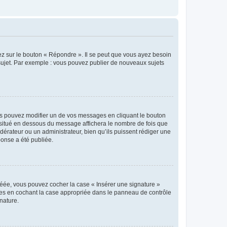
ez sur le bouton « Répondre ». Il se peut que vous ayez besoin
 sujet. Par exemple : vous pouvez publier de nouveaux sujets
s pouvez modifier un de vos messages en cliquant le bouton
e situé en dessous du message affichera le nombre de fois que
modérateur ou un administrateur, bien qu’ils puissent rédiger une
ponse a été publiée.
réée, vous pouvez cocher la case « Insérer une signature »
ages en cochant la case appropriée dans le panneau de contrôle
gnature.