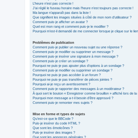
L’heure n’est pas correcte !
J’ai réglé le fuseau horaire mais l’heure n’est toujours pas correcte !
Ma langue n’apparaît pas dans la liste !
Que signifient les images situées à côté de mon nom d’utilisateur ?
Comment puis-je afficher un avatar ?
Quel est mon rang et comment puis-je le modifier ?
Pourquoi m’est-il demandé de me connecter lorsque je clique sur le lien 
Problèmes de publication
Comment puis-je publier un nouveau sujet ou une réponse ?
Comment puis-je modifier ou supprimer un message ?
Comment puis-je insérer une signature à mon message ?
Comment puis-je créer un sondage ?
Pourquoi ne puis-je pas ajouter plus d’options à un sondage ?
Comment puis-je modifier ou supprimer un sondage ?
Pourquoi ne puis-je pas accéder à un forum ?
Pourquoi ne puis-je pas transférer de pièces jointes ?
Pourquoi ai-je reçu un avertissement ?
Comment puis-je rapporter des messages à un modérateur ?
À quoi sert le bouton « Enregistrer comme brouillon » affiché lors de la 
Pourquoi mon message a-t-il besoin d’être approuvé ?
Comment puis-je remonter mes sujets ?
Mise en forme et types de sujets
Qu’est-ce que le BBCode ?
Puis-je insérer du code HTML ?
Que sont les émoticônes ?
Puis-je insérer des images ?
Que sont les annonces générales ?