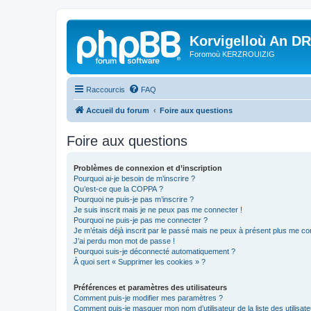
Korvigelloù An D
Foromoù KERZROUIZIG
Raccourcis
FAQ
Accueil du forum
Foire aux questions
Foire aux questions
Problèmes de connexion et d’inscription
Pourquoi ai-je besoin de m’inscrire ?
Qu’est-ce que la COPPA ?
Pourquoi ne puis-je pas m’inscrire ?
Je suis inscrit mais je ne peux pas me connecter !
Pourquoi ne puis-je pas me connecter ?
Je m’étais déjà inscrit par le passé mais ne peux à présent plus me co
J’ai perdu mon mot de passe !
Pourquoi suis-je déconnecté automatiquement ?
À quoi sert « Supprimer les cookies » ?
Préférences et paramètres des utilisateurs
Comment puis-je modifier mes paramètres ?
Comment puis-je masquer mon nom d’utilisateur de la liste des utilisate