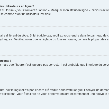
s utilisateurs en ligne ?
s du forum », vous trouverez l’option « Masquer mon statut en ligne ». Si vous activ
é comme étant un utilisateur invisible.
aire différent du vôtre. Si tel était le cas, veuillez vous rendre dans le panneau de co
ey, etc. Veuillez noter que le réglage du fuseau horaire, comme la plupart des autr
orrecte !
 mais que l’heure n’est toujours pas correcte, il est probable que l’horloge du serve
orum, soit le logiciel n’a pas encore été traduit dans votre langue. Essayez de deman
 n’existe pas, vous êtes libre de vous porter volontaire et commencer une nouvelle t