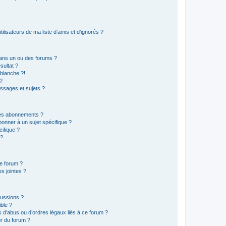
lisateurs de ma liste d’amis et d’ignorés ?
ans un ou des forums ?
sultat ?
blanche ?!
?
ssages et sujets ?
t les abonnements ?
onner à un sujet spécifique ?
ifique ?
 ?
ce forum ?
s jointes ?
cussions ?
ible ?
 d’abus ou d’ordres légaux liés à ce forum ?
r du forum ?