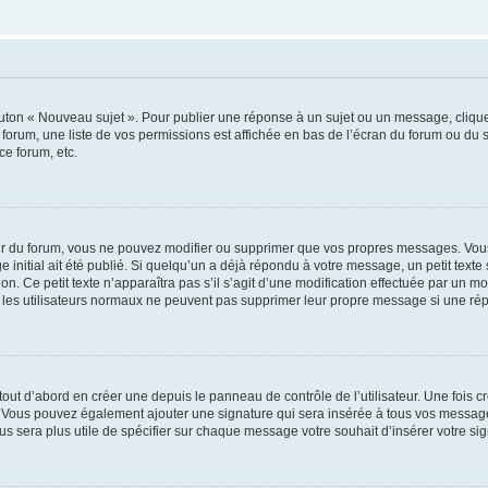
outon « Nouveau sujet ». Pour publier une réponse à un sujet ou un message, cliqu
 forum, une liste de vos permissions est affichée en bas de l’écran du forum ou du
ce forum, etc.
r du forum, vous ne pouvez modifier ou supprimer que vos propres messages. Vou
 initial ait été publié. Si quelqu’un a déjà répondu à votre message, un petit text
ion. Ce petit texte n’apparaîtra pas s’il s’agit d’une modification effectuée par un 
ue les utilisateurs normaux ne peuvent pas supprimer leur propre message si une ré
ut d’abord en créer une depuis le panneau de contrôle de l’utilisateur. Une fois c
ure. Vous pouvez également ajouter une signature qui sera insérée à tous vos mess
 vous sera plus utile de spécifier sur chaque message votre souhait d’insérer votre si