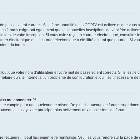
t de passe soient corrects. Si la fonctionnalité de la COPPA est activée et que vous 
ains forums exigeront également que les nouvelles inscriptions doivent être activée
te lors de votre inscription. Si vous aviez reçu un courrier électronique, consultez l
r électronique ou le courrier électronique a été filtré en tant que pourriel. Si vo
rateur du forum.
out que votre nom d’utilisateur et votre mot de passe soient corrects. Si tel est le
iétaire du site internet ait un problème de configuration et qu’il soit nécessaire de l
 plus me connecter ?!
votre compte pour une quelconque raison. De plus, beaucoup de forums suppriment pér
 nouveau et essayez de participer plus activement aux discussions du forum.
 récupéré, il peut facilement être réinitialisé. Veuillez vous rendre sur la page de