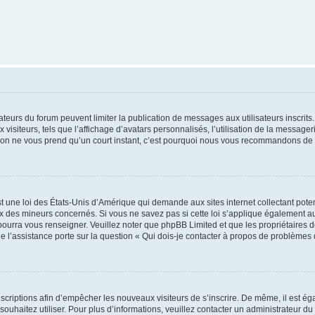
trateurs du forum peuvent limiter la publication de messages aux utilisateurs inscri
visiteurs, tels que l’affichage d’avatars personnalisés, l’utilisation de la messager
ription ne vous prend qu’un court instant, c’est pourquoi nous vous recommandons de l
t une loi des États-Unis d’Amérique qui demande aux sites internet collectant pot
 des mineurs concernés. Si vous ne savez pas si cette loi s’applique également au
 pourra vous renseigner. Veuillez noter que phpBB Limited et que les propriétaires
ue l’assistance porte sur la question « Qui dois-je contacter à propos de problèmes 
inscriptions afin d’empêcher les nouveaux visiteurs de s’inscrire. De même, il est é
s souhaitez utiliser. Pour plus d’informations, veuillez contacter un administrateur du