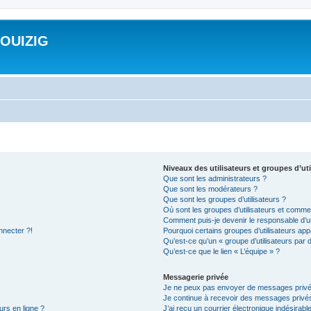
ROUIZIG
Niveaux des utilisateurs et groupes d’uti
Que sont les administrateurs ?
Que sont les modérateurs ?
Que sont les groupes d’utilisateurs ?
Où sont les groupes d’utilisateurs et commen
Comment puis-je devenir le responsable d’un
nnecter ?!
Pourquoi certains groupes d’utilisateurs app
Qu’est-ce qu’un « groupe d’utilisateurs par 
Qu’est-ce que le lien « L’équipe » ?
Messagerie privée
Je ne peux pas envoyer de messages privé
Je continue à recevoir des messages privés 
urs en ligne ?
J’ai reçu un courrier électronique indésirabl