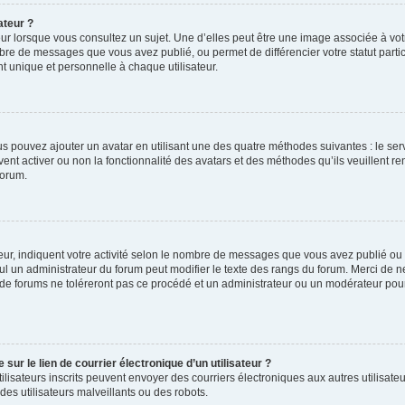
ateur ?
ur lorsque vous consultez un sujet. Une d’elles peut être une image associée à vo
mbre de messages que vous avez publié, ou permet de différencier votre statut parti
 unique et personnelle à chaque utilisateur.
ous pouvez ajouter un avatar en utilisant une des quatre méthodes suivantes : le serv
ent activer ou non la fonctionnalité des avatars et des méthodes qu’ils veuillent ren
forum.
ur, indiquent votre activité selon le nombre de messages que vous avez publié ou id
eul un administrateur du forum peut modifier le texte des rangs du forum. Merci de 
de forums ne toléreront pas ce procédé et un administrateur ou un modérateur pou
ur le lien de courrier électronique d’un utilisateur ?
s utilisateurs inscrits peuvent envoyer des courriers électroniques aux autres utili
es utilisateurs malveillants ou des robots.