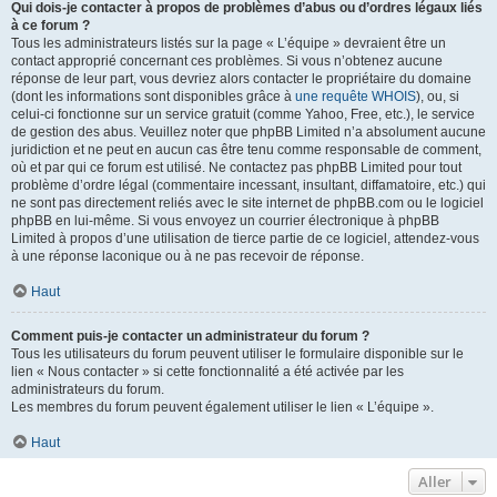
Qui dois-je contacter à propos de problèmes d’abus ou d’ordres légaux liés
à ce forum ?
Tous les administrateurs listés sur la page « L’équipe » devraient être un
contact approprié concernant ces problèmes. Si vous n’obtenez aucune
réponse de leur part, vous devriez alors contacter le propriétaire du domaine
(dont les informations sont disponibles grâce à
une requête WHOIS
), ou, si
celui-ci fonctionne sur un service gratuit (comme Yahoo, Free, etc.), le service
de gestion des abus. Veuillez noter que phpBB Limited n’a absolument aucune
juridiction et ne peut en aucun cas être tenu comme responsable de comment,
où et par qui ce forum est utilisé. Ne contactez pas phpBB Limited pour tout
problème d’ordre légal (commentaire incessant, insultant, diffamatoire, etc.) qui
ne sont pas directement reliés avec le site internet de phpBB.com ou le logiciel
phpBB en lui-même. Si vous envoyez un courrier électronique à phpBB
Limited à propos d’une utilisation de tierce partie de ce logiciel, attendez-vous
à une réponse laconique ou à ne pas recevoir de réponse.
Haut
Comment puis-je contacter un administrateur du forum ?
Tous les utilisateurs du forum peuvent utiliser le formulaire disponible sur le
lien « Nous contacter » si cette fonctionnalité a été activée par les
administrateurs du forum.
Les membres du forum peuvent également utiliser le lien « L’équipe ».
Haut
Aller