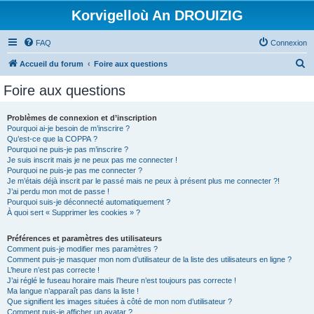
Korvigelloù An DROUIZIG
FAQ
Connexion
R
Accueil du forum
Foire aux questions
e
Foire aux questions
c
h
Problèmes de connexion et d’inscription
Pourquoi ai-je besoin de m’inscrire ?
e
Qu’est-ce que la COPPA ?
r
Pourquoi ne puis-je pas m’inscrire ?
Je suis inscrit mais je ne peux pas me connecter !
c
Pourquoi ne puis-je pas me connecter ?
Je m’étais déjà inscrit par le passé mais ne peux à présent plus me connecter ?!
h
J’ai perdu mon mot de passe !
e
Pourquoi suis-je déconnecté automatiquement ?
À quoi sert « Supprimer les cookies » ?
r
Préférences et paramètres des utilisateurs
Comment puis-je modifier mes paramètres ?
Comment puis-je masquer mon nom d’utilisateur de la liste des utilisateurs en ligne ?
L’heure n’est pas correcte !
J’ai réglé le fuseau horaire mais l’heure n’est toujours pas correcte !
Ma langue n’apparaît pas dans la liste !
Que signifient les images situées à côté de mon nom d’utilisateur ?
Comment puis-je afficher un avatar ?