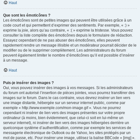
Haut
Que sont les émoticônes ?
Les émoticônes sont de petites images qui peuvent être utilisées grâce à un
code court et qui permettent d’exprimer des sentiments. Par exemple, « :) »
exprime la joie, alors qu’au contraire, « :( » exprime la tristesse. Vous pouvez
consulter la liste complète des émoticônes depuis le formulaire de rédaction.
Essayez cependant de ne pas abuser des émoticônes, elles peuvent
rapidement rendre un message illisible et un modérateur pourrait décider de le
modifier ou de le supprimer complètement. Les administrateurs du forum
peuvent également limiter le nombre d’émoticônes qu’il est possible d’insérer
à un message.
Haut
Puis-je insérer des images ?
Oui, vous pouvez insérer des images à vos messages. Si les administrateurs
du forum ont autorisé l’insertion de pièces jointes, vous pourrez transférer des
images sur le forum. Dans le cas contraire, vous devrez insérer un lien vers
une image distante, hébergée sur un serveur internet public, comme par
exemple « http://www.exemple.com/mon-image.gif ». Vous ne pourrez
cependant ni insérer de lien vers des images présentes sur votre propre
ordinateur (à moins, bien évidemment, que celui-ci soit en lui-même un
serveur internet), ni insérer de lien vers des images hébergées derrière un
quelconque système d’authentification, comme par exemple les services de
messagerie électronique de Outlook ou de Yahoo, les sites protégés par un
mot de passe, etc. Pour insérer une image, utilisez la balise BBCode « [img] ».