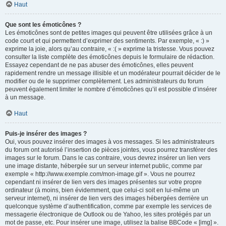
Haut
Que sont les émoticônes ?
Les émoticônes sont de petites images qui peuvent être utilisées grâce à un
code court et qui permettent d’exprimer des sentiments. Par exemple, « :) »
exprime la joie, alors qu’au contraire, « :( » exprime la tristesse. Vous pouvez
consulter la liste complète des émoticônes depuis le formulaire de rédaction.
Essayez cependant de ne pas abuser des émoticônes, elles peuvent
rapidement rendre un message illisible et un modérateur pourrait décider de le
modifier ou de le supprimer complètement. Les administrateurs du forum
peuvent également limiter le nombre d’émoticônes qu’il est possible d’insérer
à un message.
Haut
Puis-je insérer des images ?
Oui, vous pouvez insérer des images à vos messages. Si les administrateurs
du forum ont autorisé l’insertion de pièces jointes, vous pourrez transférer des
images sur le forum. Dans le cas contraire, vous devrez insérer un lien vers
une image distante, hébergée sur un serveur internet public, comme par
exemple « http://www.exemple.com/mon-image.gif ». Vous ne pourrez
cependant ni insérer de lien vers des images présentes sur votre propre
ordinateur (à moins, bien évidemment, que celui-ci soit en lui-même un
serveur internet), ni insérer de lien vers des images hébergées derrière un
quelconque système d’authentification, comme par exemple les services de
messagerie électronique de Outlook ou de Yahoo, les sites protégés par un
mot de passe, etc. Pour insérer une image, utilisez la balise BBCode « [img] ».