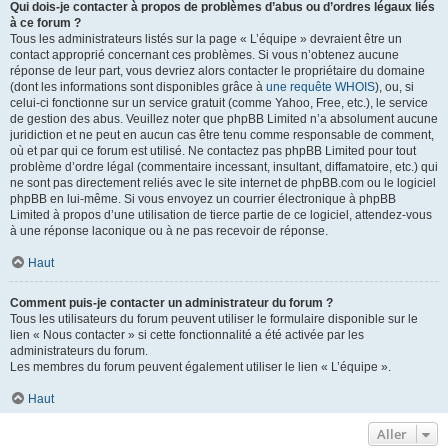
Qui dois-je contacter à propos de problèmes d’abus ou d’ordres légaux liés
à ce forum ?
Tous les administrateurs listés sur la page « L’équipe » devraient être un
contact approprié concernant ces problèmes. Si vous n’obtenez aucune
réponse de leur part, vous devriez alors contacter le propriétaire du domaine
(dont les informations sont disponibles grâce à
une requête WHOIS
), ou, si
celui-ci fonctionne sur un service gratuit (comme Yahoo, Free, etc.), le service
de gestion des abus. Veuillez noter que phpBB Limited n’a absolument aucune
juridiction et ne peut en aucun cas être tenu comme responsable de comment,
où et par qui ce forum est utilisé. Ne contactez pas phpBB Limited pour tout
problème d’ordre légal (commentaire incessant, insultant, diffamatoire, etc.) qui
ne sont pas directement reliés avec le site internet de phpBB.com ou le logiciel
phpBB en lui-même. Si vous envoyez un courrier électronique à phpBB
Limited à propos d’une utilisation de tierce partie de ce logiciel, attendez-vous
à une réponse laconique ou à ne pas recevoir de réponse.
Haut
Comment puis-je contacter un administrateur du forum ?
Tous les utilisateurs du forum peuvent utiliser le formulaire disponible sur le
lien « Nous contacter » si cette fonctionnalité a été activée par les
administrateurs du forum.
Les membres du forum peuvent également utiliser le lien « L’équipe ».
Haut
Aller