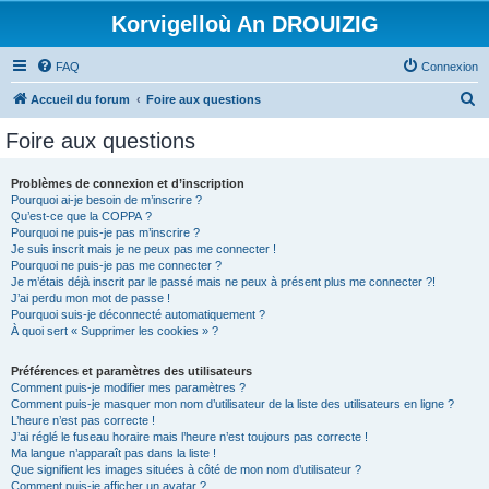
Korvigelloù An DROUIZIG
FAQ
Connexion
R
Accueil du forum
Foire aux questions
e
Foire aux questions
c
h
Problèmes de connexion et d’inscription
Pourquoi ai-je besoin de m’inscrire ?
e
Qu’est-ce que la COPPA ?
r
Pourquoi ne puis-je pas m’inscrire ?
Je suis inscrit mais je ne peux pas me connecter !
c
Pourquoi ne puis-je pas me connecter ?
Je m’étais déjà inscrit par le passé mais ne peux à présent plus me connecter ?!
h
J’ai perdu mon mot de passe !
e
Pourquoi suis-je déconnecté automatiquement ?
À quoi sert « Supprimer les cookies » ?
r
Préférences et paramètres des utilisateurs
Comment puis-je modifier mes paramètres ?
Comment puis-je masquer mon nom d’utilisateur de la liste des utilisateurs en ligne ?
L’heure n’est pas correcte !
J’ai réglé le fuseau horaire mais l’heure n’est toujours pas correcte !
Ma langue n’apparaît pas dans la liste !
Que signifient les images situées à côté de mon nom d’utilisateur ?
Comment puis-je afficher un avatar ?