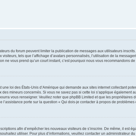
trateurs du forum peuvent limiter la publication de messages aux utilisateurs inscri
visiteurs, tels que l’affichage d’avatars personnalisés, l’utilisation de la messager
ription ne vous prend qu’un court instant, c’est pourquoi nous vous recommandons de l
t une loi des États-Unis d’Amérique qui demande aux sites internet collectant pot
 des mineurs concernés. Si vous ne savez pas si cette loi s’applique également au
 pourra vous renseigner. Veuillez noter que phpBB Limited et que les propriétaires
ue l’assistance porte sur la question « Qui dois-je contacter à propos de problèmes 
inscriptions afin d’empêcher les nouveaux visiteurs de s’inscrire. De même, il est é
s souhaitez utiliser. Pour plus d’informations, veuillez contacter un administrateur du