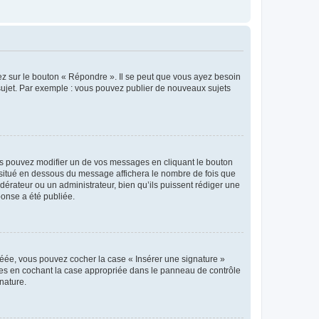
ez sur le bouton « Répondre ». Il se peut que vous ayez besoin
 sujet. Par exemple : vous pouvez publier de nouveaux sujets
s pouvez modifier un de vos messages en cliquant le bouton
e situé en dessous du message affichera le nombre de fois que
modérateur ou un administrateur, bien qu’ils puissent rédiger une
ponse a été publiée.
réée, vous pouvez cocher la case « Insérer une signature »
ages en cochant la case appropriée dans le panneau de contrôle
gnature.