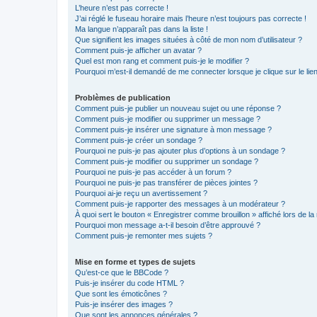
L’heure n’est pas correcte !
J’ai réglé le fuseau horaire mais l’heure n’est toujours pas correcte !
Ma langue n’apparaît pas dans la liste !
Que signifient les images situées à côté de mon nom d’utilisateur ?
Comment puis-je afficher un avatar ?
Quel est mon rang et comment puis-je le modifier ?
Pourquoi m’est-il demandé de me connecter lorsque je clique sur le lien 
Problèmes de publication
Comment puis-je publier un nouveau sujet ou une réponse ?
Comment puis-je modifier ou supprimer un message ?
Comment puis-je insérer une signature à mon message ?
Comment puis-je créer un sondage ?
Pourquoi ne puis-je pas ajouter plus d’options à un sondage ?
Comment puis-je modifier ou supprimer un sondage ?
Pourquoi ne puis-je pas accéder à un forum ?
Pourquoi ne puis-je pas transférer de pièces jointes ?
Pourquoi ai-je reçu un avertissement ?
Comment puis-je rapporter des messages à un modérateur ?
À quoi sert le bouton « Enregistrer comme brouillon » affiché lors de la 
Pourquoi mon message a-t-il besoin d’être approuvé ?
Comment puis-je remonter mes sujets ?
Mise en forme et types de sujets
Qu’est-ce que le BBCode ?
Puis-je insérer du code HTML ?
Que sont les émoticônes ?
Puis-je insérer des images ?
Que sont les annonces générales ?