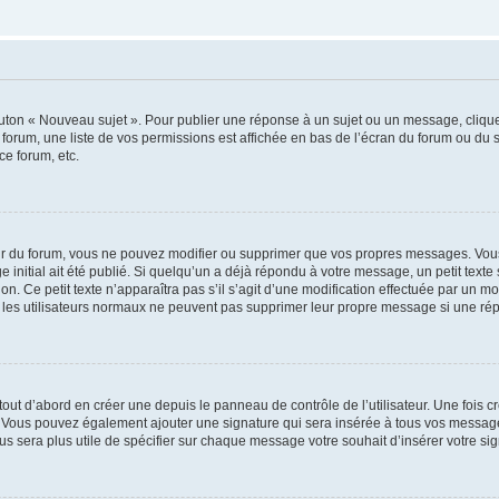
outon « Nouveau sujet ». Pour publier une réponse à un sujet ou un message, cliqu
 forum, une liste de vos permissions est affichée en bas de l’écran du forum ou du
ce forum, etc.
r du forum, vous ne pouvez modifier ou supprimer que vos propres messages. Vou
 initial ait été publié. Si quelqu’un a déjà répondu à votre message, un petit text
ion. Ce petit texte n’apparaîtra pas s’il s’agit d’une modification effectuée par un 
ue les utilisateurs normaux ne peuvent pas supprimer leur propre message si une ré
ut d’abord en créer une depuis le panneau de contrôle de l’utilisateur. Une fois c
ure. Vous pouvez également ajouter une signature qui sera insérée à tous vos mess
 vous sera plus utile de spécifier sur chaque message votre souhait d’insérer votre si