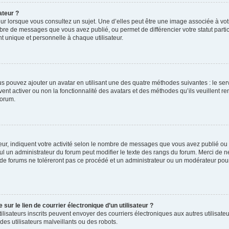
ateur ?
ur lorsque vous consultez un sujet. Une d’elles peut être une image associée à vo
mbre de messages que vous avez publié, ou permet de différencier votre statut parti
 unique et personnelle à chaque utilisateur.
ous pouvez ajouter un avatar en utilisant une des quatre méthodes suivantes : le serv
ent activer ou non la fonctionnalité des avatars et des méthodes qu’ils veuillent ren
forum.
ur, indiquent votre activité selon le nombre de messages que vous avez publié ou id
eul un administrateur du forum peut modifier le texte des rangs du forum. Merci de 
de forums ne toléreront pas ce procédé et un administrateur ou un modérateur pou
ur le lien de courrier électronique d’un utilisateur ?
s utilisateurs inscrits peuvent envoyer des courriers électroniques aux autres utili
es utilisateurs malveillants ou des robots.