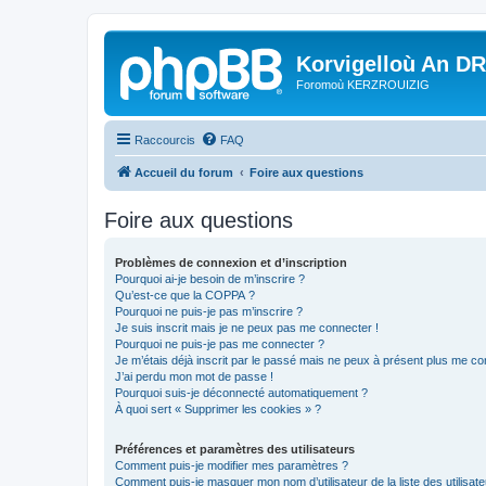
Korvigelloù An D
Foromoù KERZROUIZIG
Raccourcis
FAQ
Accueil du forum
Foire aux questions
Foire aux questions
Problèmes de connexion et d’inscription
Pourquoi ai-je besoin de m’inscrire ?
Qu’est-ce que la COPPA ?
Pourquoi ne puis-je pas m’inscrire ?
Je suis inscrit mais je ne peux pas me connecter !
Pourquoi ne puis-je pas me connecter ?
Je m’étais déjà inscrit par le passé mais ne peux à présent plus me co
J’ai perdu mon mot de passe !
Pourquoi suis-je déconnecté automatiquement ?
À quoi sert « Supprimer les cookies » ?
Préférences et paramètres des utilisateurs
Comment puis-je modifier mes paramètres ?
Comment puis-je masquer mon nom d’utilisateur de la liste des utilisate