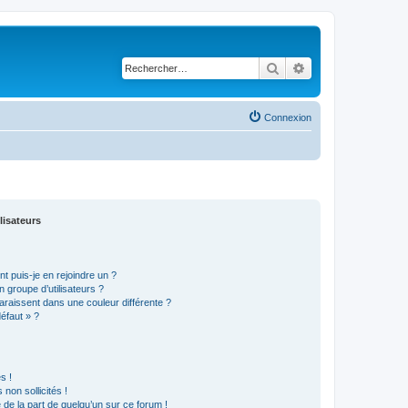
Rechercher
Recherche avancé
Connexion
lisateurs
t puis-je en rejoindre un ?
 groupe d’utilisateurs ?
araissent dans une couleur différente ?
défaut » ?
s !
non sollicités !
e de la part de quelqu’un sur ce forum !