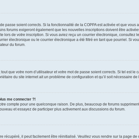
t de passe soient corrects. Si la fonctionnalité de la COPPA est activée et que vous 
ains forums exigeront également que les nouvelles inscriptions doivent être activée
te lors de votre inscription. Si vous aviez reçu un courrier électronique, consultez l
r électronique ou le courrier électronique a été filtré en tant que pourriel. Si vo
rateur du forum.
out que votre nom d’utilisateur et votre mot de passe soient corrects. Si tel est le
iétaire du site internet ait un problème de configuration et qu’il soit nécessaire de l
 plus me connecter ?!
votre compte pour une quelconque raison. De plus, beaucoup de forums suppriment pér
 nouveau et essayez de participer plus activement aux discussions du forum.
 récupéré, il peut facilement être réinitialisé. Veuillez vous rendre sur la page de