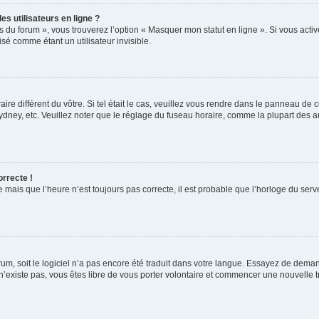
s utilisateurs en ligne ?
s du forum », vous trouverez l’option « Masquer mon statut en ligne ». Si vous activ
é comme étant un utilisateur invisible.
aire différent du vôtre. Si tel était le cas, veuillez vous rendre dans le panneau de co
ey, etc. Veuillez noter que le réglage du fuseau horaire, comme la plupart des autr
orrecte !
 mais que l’heure n’est toujours pas correcte, il est probable que l’horloge du serve
orum, soit le logiciel n’a pas encore été traduit dans votre langue. Essayez de deman
 n’existe pas, vous êtes libre de vous porter volontaire et commencer une nouvelle t