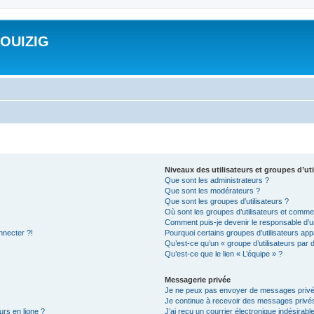
ROUIZIG
Niveaux des utilisateurs et groupes d’uti
Que sont les administrateurs ?
Que sont les modérateurs ?
Que sont les groupes d’utilisateurs ?
Où sont les groupes d’utilisateurs et commen
Comment puis-je devenir le responsable d’un
nnecter ?!
Pourquoi certains groupes d’utilisateurs app
Qu’est-ce qu’un « groupe d’utilisateurs par 
Qu’est-ce que le lien « L’équipe » ?
Messagerie privée
Je ne peux pas envoyer de messages privé
Je continue à recevoir des messages privés 
urs en ligne ?
J’ai reçu un courrier électronique indésirabl