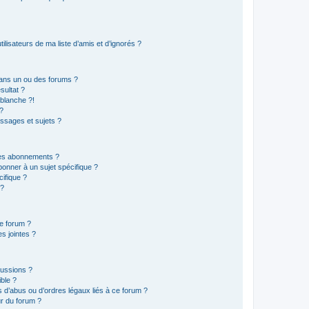
lisateurs de ma liste d’amis et d’ignorés ?
ans un ou des forums ?
sultat ?
blanche ?!
?
ssages et sujets ?
t les abonnements ?
onner à un sujet spécifique ?
ifique ?
 ?
ce forum ?
s jointes ?
cussions ?
ible ?
 d’abus ou d’ordres légaux liés à ce forum ?
r du forum ?