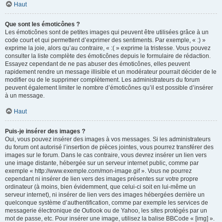
Haut
Que sont les émoticônes ?
Les émoticônes sont de petites images qui peuvent être utilisées grâce à un
code court et qui permettent d’exprimer des sentiments. Par exemple, « :) »
exprime la joie, alors qu’au contraire, « :( » exprime la tristesse. Vous pouvez
consulter la liste complète des émoticônes depuis le formulaire de rédaction.
Essayez cependant de ne pas abuser des émoticônes, elles peuvent
rapidement rendre un message illisible et un modérateur pourrait décider de le
modifier ou de le supprimer complètement. Les administrateurs du forum
peuvent également limiter le nombre d’émoticônes qu’il est possible d’insérer
à un message.
Haut
Puis-je insérer des images ?
Oui, vous pouvez insérer des images à vos messages. Si les administrateurs
du forum ont autorisé l’insertion de pièces jointes, vous pourrez transférer des
images sur le forum. Dans le cas contraire, vous devrez insérer un lien vers
une image distante, hébergée sur un serveur internet public, comme par
exemple « http://www.exemple.com/mon-image.gif ». Vous ne pourrez
cependant ni insérer de lien vers des images présentes sur votre propre
ordinateur (à moins, bien évidemment, que celui-ci soit en lui-même un
serveur internet), ni insérer de lien vers des images hébergées derrière un
quelconque système d’authentification, comme par exemple les services de
messagerie électronique de Outlook ou de Yahoo, les sites protégés par un
mot de passe, etc. Pour insérer une image, utilisez la balise BBCode « [img] ».