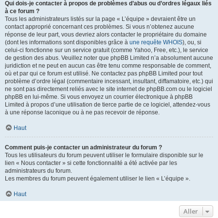
Qui dois-je contacter à propos de problèmes d’abus ou d’ordres légaux liés
à ce forum ?
Tous les administrateurs listés sur la page « L’équipe » devraient être un
contact approprié concernant ces problèmes. Si vous n’obtenez aucune
réponse de leur part, vous devriez alors contacter le propriétaire du domaine
(dont les informations sont disponibles grâce à
une requête WHOIS
), ou, si
celui-ci fonctionne sur un service gratuit (comme Yahoo, Free, etc.), le service
de gestion des abus. Veuillez noter que phpBB Limited n’a absolument aucune
juridiction et ne peut en aucun cas être tenu comme responsable de comment,
où et par qui ce forum est utilisé. Ne contactez pas phpBB Limited pour tout
problème d’ordre légal (commentaire incessant, insultant, diffamatoire, etc.) qui
ne sont pas directement reliés avec le site internet de phpBB.com ou le logiciel
phpBB en lui-même. Si vous envoyez un courrier électronique à phpBB
Limited à propos d’une utilisation de tierce partie de ce logiciel, attendez-vous
à une réponse laconique ou à ne pas recevoir de réponse.
Haut
Comment puis-je contacter un administrateur du forum ?
Tous les utilisateurs du forum peuvent utiliser le formulaire disponible sur le
lien « Nous contacter » si cette fonctionnalité a été activée par les
administrateurs du forum.
Les membres du forum peuvent également utiliser le lien « L’équipe ».
Haut
Aller