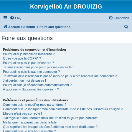
Korvigelloù An DROUIZIG
FAQ
Connexion
R
Accueil du forum
Foire aux questions
e
Foire aux questions
c
h
Problèmes de connexion et d’inscription
Pourquoi ai-je besoin de m’inscrire ?
e
Qu’est-ce que la COPPA ?
r
Pourquoi ne puis-je pas m’inscrire ?
Je suis inscrit mais je ne peux pas me connecter !
c
Pourquoi ne puis-je pas me connecter ?
Je m’étais déjà inscrit par le passé mais ne peux à présent plus me connecter ?!
h
J’ai perdu mon mot de passe !
e
Pourquoi suis-je déconnecté automatiquement ?
À quoi sert « Supprimer les cookies » ?
r
Préférences et paramètres des utilisateurs
Comment puis-je modifier mes paramètres ?
Comment puis-je masquer mon nom d’utilisateur de la liste des utilisateurs en ligne ?
L’heure n’est pas correcte !
J’ai réglé le fuseau horaire mais l’heure n’est toujours pas correcte !
Ma langue n’apparaît pas dans la liste !
Que signifient les images situées à côté de mon nom d’utilisateur ?
Comment puis-je afficher un avatar ?