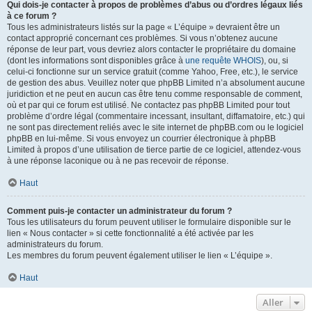
Qui dois-je contacter à propos de problèmes d’abus ou d’ordres légaux liés
à ce forum ?
Tous les administrateurs listés sur la page « L’équipe » devraient être un
contact approprié concernant ces problèmes. Si vous n’obtenez aucune
réponse de leur part, vous devriez alors contacter le propriétaire du domaine
(dont les informations sont disponibles grâce à
une requête WHOIS
), ou, si
celui-ci fonctionne sur un service gratuit (comme Yahoo, Free, etc.), le service
de gestion des abus. Veuillez noter que phpBB Limited n’a absolument aucune
juridiction et ne peut en aucun cas être tenu comme responsable de comment,
où et par qui ce forum est utilisé. Ne contactez pas phpBB Limited pour tout
problème d’ordre légal (commentaire incessant, insultant, diffamatoire, etc.) qui
ne sont pas directement reliés avec le site internet de phpBB.com ou le logiciel
phpBB en lui-même. Si vous envoyez un courrier électronique à phpBB
Limited à propos d’une utilisation de tierce partie de ce logiciel, attendez-vous
à une réponse laconique ou à ne pas recevoir de réponse.
Haut
Comment puis-je contacter un administrateur du forum ?
Tous les utilisateurs du forum peuvent utiliser le formulaire disponible sur le
lien « Nous contacter » si cette fonctionnalité a été activée par les
administrateurs du forum.
Les membres du forum peuvent également utiliser le lien « L’équipe ».
Haut
Aller