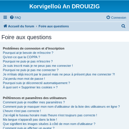
Korvigelloù An DROUIZIG
FAQ
Connexion
R
Accueil du forum
Foire aux questions
e
Foire aux questions
c
h
Problèmes de connexion et d’inscription
Pourquoi ai-je besoin de m’inscrire ?
e
Qu’est-ce que la COPPA ?
r
Pourquoi ne puis-je pas m’inscrire ?
Je suis inscrit mais je ne peux pas me connecter !
c
Pourquoi ne puis-je pas me connecter ?
Je m’étais déjà inscrit par le passé mais ne peux à présent plus me connecter ?!
h
J’ai perdu mon mot de passe !
e
Pourquoi suis-je déconnecté automatiquement ?
À quoi sert « Supprimer les cookies » ?
r
Préférences et paramètres des utilisateurs
Comment puis-je modifier mes paramètres ?
Comment puis-je masquer mon nom d’utilisateur de la liste des utilisateurs en ligne ?
L’heure n’est pas correcte !
J’ai réglé le fuseau horaire mais l’heure n’est toujours pas correcte !
Ma langue n’apparaît pas dans la liste !
Que signifient les images situées à côté de mon nom d’utilisateur ?
Comment puis-je afficher un avatar ?