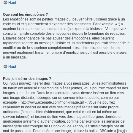
Haut
Que sont les émoticônes ?
Les émoticônes sont de petites images qui peuvent être utilisées grâce à un
code court et qui permettent d’exprimer des sentiments. Par exemple, « :) »
exprime la joie, alors qu’au contraire, « :( » exprime la tristesse. Vous pouvez
consulter la liste complète des émoticônes depuis le formulaire de rédaction.
Essayez cependant de ne pas abuser des émoticônes, elles peuvent
rapidement rendre un message illisible et un modérateur pourrait décider de le
modifier ou de le supprimer complètement. Les administrateurs du forum
peuvent également limiter le nombre d’émoticônes qu’il est possible d’insérer
à un message.
Haut
Puis-je insérer des images ?
Oui, vous pouvez insérer des images à vos messages. Si les administrateurs
du forum ont autorisé l’insertion de pièces jointes, vous pourrez transférer des
images sur le forum. Dans le cas contraire, vous devrez insérer un lien vers
une image distante, hébergée sur un serveur internet public, comme par
exemple « http://www.exemple.com/mon-image.gif ». Vous ne pourrez
cependant ni insérer de lien vers des images présentes sur votre propre
ordinateur (à moins, bien évidemment, que celui-ci soit en lui-même un
serveur internet), ni insérer de lien vers des images hébergées derrière un
quelconque système d’authentification, comme par exemple les services de
messagerie électronique de Outlook ou de Yahoo, les sites protégés par un
mot de passe, etc. Pour insérer une image, utilisez la balise BBCode « [img] ».