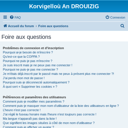
Korvigelloù An DROUIZIG
FAQ
Connexion
R
Accueil du forum
Foire aux questions
e
Foire aux questions
c
h
Problèmes de connexion et d’inscription
Pourquoi ai-je besoin de m’inscrire ?
e
Qu’est-ce que la COPPA ?
r
Pourquoi ne puis-je pas m’inscrire ?
Je suis inscrit mais je ne peux pas me connecter !
c
Pourquoi ne puis-je pas me connecter ?
Je m’étais déjà inscrit par le passé mais ne peux à présent plus me connecter ?!
h
J’ai perdu mon mot de passe !
e
Pourquoi suis-je déconnecté automatiquement ?
À quoi sert « Supprimer les cookies » ?
r
Préférences et paramètres des utilisateurs
Comment puis-je modifier mes paramètres ?
Comment puis-je masquer mon nom d’utilisateur de la liste des utilisateurs en ligne ?
L’heure n’est pas correcte !
J’ai réglé le fuseau horaire mais l’heure n’est toujours pas correcte !
Ma langue n’apparaît pas dans la liste !
Que signifient les images situées à côté de mon nom d’utilisateur ?
Comment puis-je afficher un avatar ?