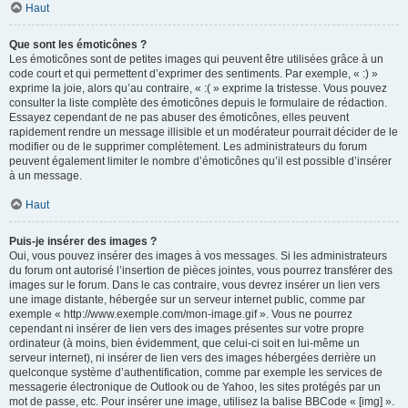
Haut
Que sont les émoticônes ?
Les émoticônes sont de petites images qui peuvent être utilisées grâce à un
code court et qui permettent d’exprimer des sentiments. Par exemple, « :) »
exprime la joie, alors qu’au contraire, « :( » exprime la tristesse. Vous pouvez
consulter la liste complète des émoticônes depuis le formulaire de rédaction.
Essayez cependant de ne pas abuser des émoticônes, elles peuvent
rapidement rendre un message illisible et un modérateur pourrait décider de le
modifier ou de le supprimer complètement. Les administrateurs du forum
peuvent également limiter le nombre d’émoticônes qu’il est possible d’insérer
à un message.
Haut
Puis-je insérer des images ?
Oui, vous pouvez insérer des images à vos messages. Si les administrateurs
du forum ont autorisé l’insertion de pièces jointes, vous pourrez transférer des
images sur le forum. Dans le cas contraire, vous devrez insérer un lien vers
une image distante, hébergée sur un serveur internet public, comme par
exemple « http://www.exemple.com/mon-image.gif ». Vous ne pourrez
cependant ni insérer de lien vers des images présentes sur votre propre
ordinateur (à moins, bien évidemment, que celui-ci soit en lui-même un
serveur internet), ni insérer de lien vers des images hébergées derrière un
quelconque système d’authentification, comme par exemple les services de
messagerie électronique de Outlook ou de Yahoo, les sites protégés par un
mot de passe, etc. Pour insérer une image, utilisez la balise BBCode « [img] ».