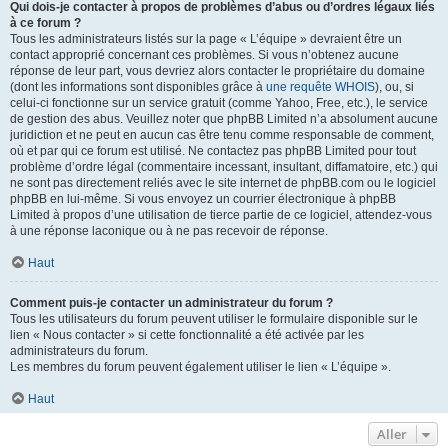
Qui dois-je contacter à propos de problèmes d’abus ou d’ordres légaux liés
à ce forum ?
Tous les administrateurs listés sur la page « L’équipe » devraient être un
contact approprié concernant ces problèmes. Si vous n’obtenez aucune
réponse de leur part, vous devriez alors contacter le propriétaire du domaine
(dont les informations sont disponibles grâce à
une requête WHOIS
), ou, si
celui-ci fonctionne sur un service gratuit (comme Yahoo, Free, etc.), le service
de gestion des abus. Veuillez noter que phpBB Limited n’a absolument aucune
juridiction et ne peut en aucun cas être tenu comme responsable de comment,
où et par qui ce forum est utilisé. Ne contactez pas phpBB Limited pour tout
problème d’ordre légal (commentaire incessant, insultant, diffamatoire, etc.) qui
ne sont pas directement reliés avec le site internet de phpBB.com ou le logiciel
phpBB en lui-même. Si vous envoyez un courrier électronique à phpBB
Limited à propos d’une utilisation de tierce partie de ce logiciel, attendez-vous
à une réponse laconique ou à ne pas recevoir de réponse.
Haut
Comment puis-je contacter un administrateur du forum ?
Tous les utilisateurs du forum peuvent utiliser le formulaire disponible sur le
lien « Nous contacter » si cette fonctionnalité a été activée par les
administrateurs du forum.
Les membres du forum peuvent également utiliser le lien « L’équipe ».
Haut
Aller