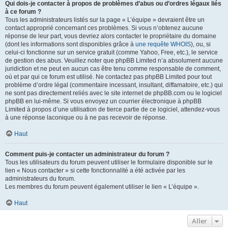
Qui dois-je contacter à propos de problèmes d’abus ou d’ordres légaux liés
à ce forum ?
Tous les administrateurs listés sur la page « L’équipe » devraient être un
contact approprié concernant ces problèmes. Si vous n’obtenez aucune
réponse de leur part, vous devriez alors contacter le propriétaire du domaine
(dont les informations sont disponibles grâce à
une requête WHOIS
), ou, si
celui-ci fonctionne sur un service gratuit (comme Yahoo, Free, etc.), le service
de gestion des abus. Veuillez noter que phpBB Limited n’a absolument aucune
juridiction et ne peut en aucun cas être tenu comme responsable de comment,
où et par qui ce forum est utilisé. Ne contactez pas phpBB Limited pour tout
problème d’ordre légal (commentaire incessant, insultant, diffamatoire, etc.) qui
ne sont pas directement reliés avec le site internet de phpBB.com ou le logiciel
phpBB en lui-même. Si vous envoyez un courrier électronique à phpBB
Limited à propos d’une utilisation de tierce partie de ce logiciel, attendez-vous
à une réponse laconique ou à ne pas recevoir de réponse.
Haut
Comment puis-je contacter un administrateur du forum ?
Tous les utilisateurs du forum peuvent utiliser le formulaire disponible sur le
lien « Nous contacter » si cette fonctionnalité a été activée par les
administrateurs du forum.
Les membres du forum peuvent également utiliser le lien « L’équipe ».
Haut
Aller