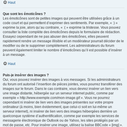
Haut
Que sont les émoticônes ?
Les émoticônes sont de petites images qui peuvent être utilisées grâce à un
code court et qui permettent d’exprimer des sentiments. Par exemple, « :) »
exprime la joie, alors qu’au contraire, « :( » exprime la tristesse. Vous pouvez
consulter la liste complète des émoticônes depuis le formulaire de rédaction.
Essayez cependant de ne pas abuser des émoticônes, elles peuvent
rapidement rendre un message illisible et un modérateur pourrait décider de le
modifier ou de le supprimer complètement. Les administrateurs du forum
peuvent également limiter le nombre d’émoticônes qu’il est possible d’insérer
à un message.
Haut
Puis-je insérer des images ?
Oui, vous pouvez insérer des images à vos messages. Si les administrateurs
du forum ont autorisé l’insertion de pièces jointes, vous pourrez transférer des
images sur le forum. Dans le cas contraire, vous devrez insérer un lien vers
une image distante, hébergée sur un serveur internet public, comme par
exemple « http://www.exemple.com/mon-image.gif ». Vous ne pourrez
cependant ni insérer de lien vers des images présentes sur votre propre
ordinateur (à moins, bien évidemment, que celui-ci soit en lui-même un
serveur internet), ni insérer de lien vers des images hébergées derrière un
quelconque système d’authentification, comme par exemple les services de
messagerie électronique de Outlook ou de Yahoo, les sites protégés par un
mot de passe, etc. Pour insérer une image, utilisez la balise BBCode « [img] ».