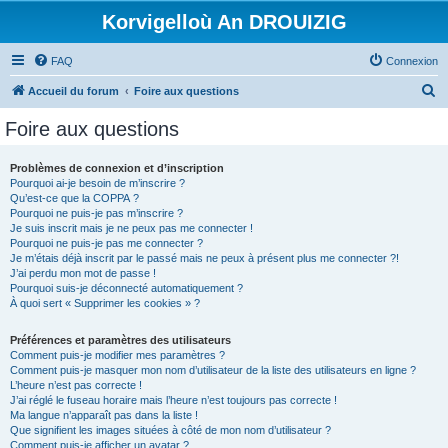
Korvigelloù An DROUIZIG
FAQ
Connexion
R
Accueil du forum
Foire aux questions
e
Foire aux questions
c
h
Problèmes de connexion et d’inscription
Pourquoi ai-je besoin de m’inscrire ?
e
Qu’est-ce que la COPPA ?
r
Pourquoi ne puis-je pas m’inscrire ?
Je suis inscrit mais je ne peux pas me connecter !
c
Pourquoi ne puis-je pas me connecter ?
Je m’étais déjà inscrit par le passé mais ne peux à présent plus me connecter ?!
h
J’ai perdu mon mot de passe !
e
Pourquoi suis-je déconnecté automatiquement ?
À quoi sert « Supprimer les cookies » ?
r
Préférences et paramètres des utilisateurs
Comment puis-je modifier mes paramètres ?
Comment puis-je masquer mon nom d’utilisateur de la liste des utilisateurs en ligne ?
L’heure n’est pas correcte !
J’ai réglé le fuseau horaire mais l’heure n’est toujours pas correcte !
Ma langue n’apparaît pas dans la liste !
Que signifient les images situées à côté de mon nom d’utilisateur ?
Comment puis-je afficher un avatar ?