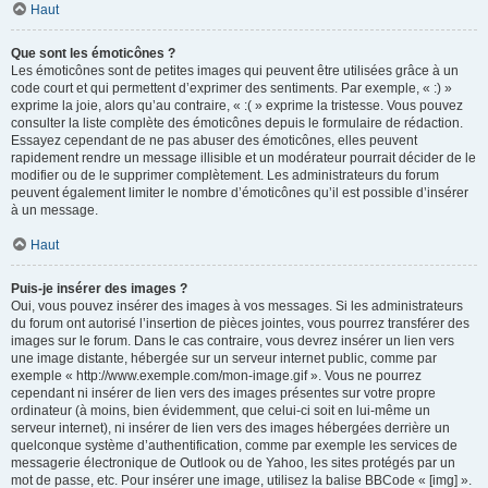
Haut
Que sont les émoticônes ?
Les émoticônes sont de petites images qui peuvent être utilisées grâce à un
code court et qui permettent d’exprimer des sentiments. Par exemple, « :) »
exprime la joie, alors qu’au contraire, « :( » exprime la tristesse. Vous pouvez
consulter la liste complète des émoticônes depuis le formulaire de rédaction.
Essayez cependant de ne pas abuser des émoticônes, elles peuvent
rapidement rendre un message illisible et un modérateur pourrait décider de le
modifier ou de le supprimer complètement. Les administrateurs du forum
peuvent également limiter le nombre d’émoticônes qu’il est possible d’insérer
à un message.
Haut
Puis-je insérer des images ?
Oui, vous pouvez insérer des images à vos messages. Si les administrateurs
du forum ont autorisé l’insertion de pièces jointes, vous pourrez transférer des
images sur le forum. Dans le cas contraire, vous devrez insérer un lien vers
une image distante, hébergée sur un serveur internet public, comme par
exemple « http://www.exemple.com/mon-image.gif ». Vous ne pourrez
cependant ni insérer de lien vers des images présentes sur votre propre
ordinateur (à moins, bien évidemment, que celui-ci soit en lui-même un
serveur internet), ni insérer de lien vers des images hébergées derrière un
quelconque système d’authentification, comme par exemple les services de
messagerie électronique de Outlook ou de Yahoo, les sites protégés par un
mot de passe, etc. Pour insérer une image, utilisez la balise BBCode « [img] ».