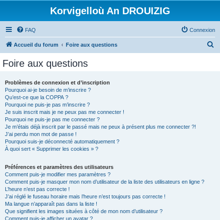
Korvigelloù An DROUIZIG
FAQ
Connexion
R
Accueil du forum
Foire aux questions
e
Foire aux questions
c
h
Problèmes de connexion et d’inscription
Pourquoi ai-je besoin de m’inscrire ?
e
Qu’est-ce que la COPPA ?
r
Pourquoi ne puis-je pas m’inscrire ?
Je suis inscrit mais je ne peux pas me connecter !
c
Pourquoi ne puis-je pas me connecter ?
Je m’étais déjà inscrit par le passé mais ne peux à présent plus me connecter ?!
h
J’ai perdu mon mot de passe !
e
Pourquoi suis-je déconnecté automatiquement ?
À quoi sert « Supprimer les cookies » ?
r
Préférences et paramètres des utilisateurs
Comment puis-je modifier mes paramètres ?
Comment puis-je masquer mon nom d’utilisateur de la liste des utilisateurs en ligne ?
L’heure n’est pas correcte !
J’ai réglé le fuseau horaire mais l’heure n’est toujours pas correcte !
Ma langue n’apparaît pas dans la liste !
Que signifient les images situées à côté de mon nom d’utilisateur ?
Comment puis-je afficher un avatar ?