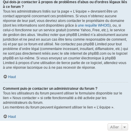
Qui dois-je contacter à propos de problèmes d’abus ou d’ordres légaux liés
à ce forum ?
Tous les administrateurs listés sur la page « L’équipe » devraient être un
contact approprié concernant ces problèmes. Si vous n’obtenez aucune
réponse de leur part, vous devriez alors contacter le propriétaire du domaine
(dont les informations sont disponibles grâce à
une requête WHOIS
), ou, si
celui-ci fonctionne sur un service gratuit (comme Yahoo, Free, etc.), le service
de gestion des abus. Veuillez noter que phpBB Limited n’a absolument aucune
juridiction et ne peut en aucun cas être tenu comme responsable de comment,
où et par qui ce forum est utilisé. Ne contactez pas phpBB Limited pour tout
problème d’ordre légal (commentaire incessant, insultant, diffamatoire, etc.) qui
ne sont pas directement reliés avec le site internet de phpBB.com ou le logiciel
phpBB en lui-même. Si vous envoyez un courrier électronique à phpBB
Limited à propos d’une utilisation de tierce partie de ce logiciel, attendez-vous
à une réponse laconique ou à ne pas recevoir de réponse.
Haut
Comment puis-je contacter un administrateur du forum ?
Tous les utilisateurs du forum peuvent utiliser le formulaire disponible sur le
lien « Nous contacter » si cette fonctionnalité a été activée par les
administrateurs du forum.
Les membres du forum peuvent également utiliser le lien « L’équipe ».
Haut
Aller