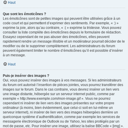
Haut
Que sont les émoticônes ?
Les émoticônes sont de petites images qui peuvent être utilisées grâce à un
code court et qui permettent d’exprimer des sentiments. Par exemple, « :) »
exprime la joie, alors qu’au contraire, « :( » exprime la tristesse. Vous pouvez
consulter la liste complète des émoticônes depuis le formulaire de rédaction.
Essayez cependant de ne pas abuser des émoticônes, elles peuvent
rapidement rendre un message illisible et un modérateur pourrait décider de le
modifier ou de le supprimer complètement. Les administrateurs du forum
peuvent également limiter le nombre d’émoticônes qu’il est possible d’insérer
à un message.
Haut
Puis-je insérer des images ?
Oui, vous pouvez insérer des images à vos messages. Si les administrateurs
du forum ont autorisé l’insertion de pièces jointes, vous pourrez transférer des
images sur le forum. Dans le cas contraire, vous devrez insérer un lien vers
une image distante, hébergée sur un serveur internet public, comme par
exemple « http://www.exemple.com/mon-image.gif ». Vous ne pourrez
cependant ni insérer de lien vers des images présentes sur votre propre
ordinateur (à moins, bien évidemment, que celui-ci soit en lui-même un
serveur internet), ni insérer de lien vers des images hébergées derrière un
quelconque système d’authentification, comme par exemple les services de
messagerie électronique de Outlook ou de Yahoo, les sites protégés par un
mot de passe, etc. Pour insérer une image, utilisez la balise BBCode « [img] ».