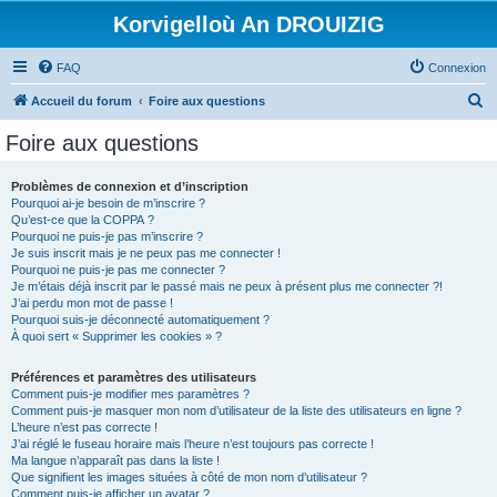
Korvigelloù An DROUIZIG
FAQ
Connexion
R
Accueil du forum
Foire aux questions
e
Foire aux questions
c
h
Problèmes de connexion et d’inscription
Pourquoi ai-je besoin de m’inscrire ?
e
Qu’est-ce que la COPPA ?
r
Pourquoi ne puis-je pas m’inscrire ?
Je suis inscrit mais je ne peux pas me connecter !
c
Pourquoi ne puis-je pas me connecter ?
Je m’étais déjà inscrit par le passé mais ne peux à présent plus me connecter ?!
h
J’ai perdu mon mot de passe !
e
Pourquoi suis-je déconnecté automatiquement ?
À quoi sert « Supprimer les cookies » ?
r
Préférences et paramètres des utilisateurs
Comment puis-je modifier mes paramètres ?
Comment puis-je masquer mon nom d’utilisateur de la liste des utilisateurs en ligne ?
L’heure n’est pas correcte !
J’ai réglé le fuseau horaire mais l’heure n’est toujours pas correcte !
Ma langue n’apparaît pas dans la liste !
Que signifient les images situées à côté de mon nom d’utilisateur ?
Comment puis-je afficher un avatar ?