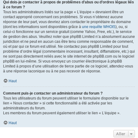
Qui dois-je contacter à propos de problèmes d’abus ou d’ordres légaux liés
à ce forum ?
Tous les administrateurs listés sur la page « L’équipe » devraient être un
contact approprié concernant ces problèmes. Si vous n’obtenez aucune
réponse de leur part, vous devriez alors contacter le propriétaire du domaine
(dont les informations sont disponibles grâce à
une requête WHOIS
), ou, si
celui-ci fonctionne sur un service gratuit (comme Yahoo, Free, etc.), le service
de gestion des abus. Veuillez noter que phpBB Limited n’a absolument aucune
juridiction et ne peut en aucun cas être tenu comme responsable de comment,
où et par qui ce forum est utilisé. Ne contactez pas phpBB Limited pour tout
problème d’ordre légal (commentaire incessant, insultant, diffamatoire, etc.) qui
ne sont pas directement reliés avec le site internet de phpBB.com ou le logiciel
phpBB en lui-même. Si vous envoyez un courrier électronique à phpBB
Limited à propos d’une utilisation de tierce partie de ce logiciel, attendez-vous
à une réponse laconique ou à ne pas recevoir de réponse.
Haut
Comment puis-je contacter un administrateur du forum ?
Tous les utilisateurs du forum peuvent utiliser le formulaire disponible sur le
lien « Nous contacter » si cette fonctionnalité a été activée par les
administrateurs du forum.
Les membres du forum peuvent également utiliser le lien « L’équipe ».
Haut
Aller