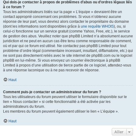
Qui dois-je contacter à propos de problèmes d’abus ou d’ordres légaux liés
à ce forum ?
Tous les administrateurs listés sur la page « L’équipe » devraient être un
contact approprié concernant ces problèmes. Si vous n’obtenez aucune
réponse de leur part, vous devriez alors contacter le propriétaire du domaine
(dont les informations sont disponibles grâce à
une requête WHOIS
), ou, si
celui-ci fonctionne sur un service gratuit (comme Yahoo, Free, etc.), le service
de gestion des abus. Veuillez noter que phpBB Limited n’a absolument aucune
juridiction et ne peut en aucun cas être tenu comme responsable de comment,
où et par qui ce forum est utilisé. Ne contactez pas phpBB Limited pour tout
problème d’ordre légal (commentaire incessant, insultant, diffamatoire, etc.) qui
ne sont pas directement reliés avec le site internet de phpBB.com ou le logiciel
phpBB en lui-même. Si vous envoyez un courrier électronique à phpBB
Limited à propos d’une utilisation de tierce partie de ce logiciel, attendez-vous
à une réponse laconique ou à ne pas recevoir de réponse.
Haut
Comment puis-je contacter un administrateur du forum ?
Tous les utilisateurs du forum peuvent utiliser le formulaire disponible sur le
lien « Nous contacter » si cette fonctionnalité a été activée par les
administrateurs du forum.
Les membres du forum peuvent également utiliser le lien « L’équipe ».
Haut
Aller