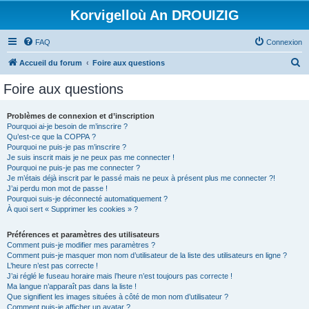
Korvigelloù An DROUIZIG
FAQ
Connexion
R
Accueil du forum
Foire aux questions
e
Foire aux questions
c
h
Problèmes de connexion et d’inscription
Pourquoi ai-je besoin de m’inscrire ?
e
Qu’est-ce que la COPPA ?
r
Pourquoi ne puis-je pas m’inscrire ?
Je suis inscrit mais je ne peux pas me connecter !
c
Pourquoi ne puis-je pas me connecter ?
Je m’étais déjà inscrit par le passé mais ne peux à présent plus me connecter ?!
h
J’ai perdu mon mot de passe !
e
Pourquoi suis-je déconnecté automatiquement ?
À quoi sert « Supprimer les cookies » ?
r
Préférences et paramètres des utilisateurs
Comment puis-je modifier mes paramètres ?
Comment puis-je masquer mon nom d’utilisateur de la liste des utilisateurs en ligne ?
L’heure n’est pas correcte !
J’ai réglé le fuseau horaire mais l’heure n’est toujours pas correcte !
Ma langue n’apparaît pas dans la liste !
Que signifient les images situées à côté de mon nom d’utilisateur ?
Comment puis-je afficher un avatar ?