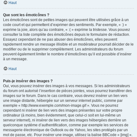
Haut
Que sont les émoticônes ?
Les émoticônes sont de petites images qui peuvent être utilisées grâce à un
code court et qui permettent d’exprimer des sentiments. Par exemple, « :) »
exprime la joie, alors qu’au contraire, « :( » exprime la tristesse. Vous pouvez
consulter la liste complète des émoticônes depuis le formulaire de rédaction.
Essayez cependant de ne pas abuser des émoticônes, elles peuvent
rapidement rendre un message illisible et un modérateur pourrait décider de le
modifier ou de le supprimer complètement. Les administrateurs du forum
peuvent également limiter le nombre d’émoticônes qu’il est possible d’insérer
à un message.
Haut
Puis-je insérer des images ?
Oui, vous pouvez insérer des images à vos messages. Si les administrateurs
du forum ont autorisé l’insertion de pièces jointes, vous pourrez transférer des
images sur le forum. Dans le cas contraire, vous devrez insérer un lien vers
une image distante, hébergée sur un serveur internet public, comme par
exemple « http://www.exemple.com/mon-image.gif ». Vous ne pourrez
cependant ni insérer de lien vers des images présentes sur votre propre
ordinateur (à moins, bien évidemment, que celui-ci soit en lui-même un
serveur internet), ni insérer de lien vers des images hébergées derrière un
quelconque système d’authentification, comme par exemple les services de
messagerie électronique de Outlook ou de Yahoo, les sites protégés par un
mot de passe, etc. Pour insérer une image, utilisez la balise BBCode « [img] ».