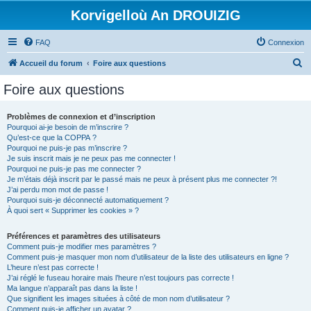
Korvigelloù An DROUIZIG
FAQ
Connexion
R
Accueil du forum
Foire aux questions
e
Foire aux questions
c
h
Problèmes de connexion et d’inscription
Pourquoi ai-je besoin de m’inscrire ?
e
Qu’est-ce que la COPPA ?
r
Pourquoi ne puis-je pas m’inscrire ?
Je suis inscrit mais je ne peux pas me connecter !
c
Pourquoi ne puis-je pas me connecter ?
Je m’étais déjà inscrit par le passé mais ne peux à présent plus me connecter ?!
h
J’ai perdu mon mot de passe !
e
Pourquoi suis-je déconnecté automatiquement ?
À quoi sert « Supprimer les cookies » ?
r
Préférences et paramètres des utilisateurs
Comment puis-je modifier mes paramètres ?
Comment puis-je masquer mon nom d’utilisateur de la liste des utilisateurs en ligne ?
L’heure n’est pas correcte !
J’ai réglé le fuseau horaire mais l’heure n’est toujours pas correcte !
Ma langue n’apparaît pas dans la liste !
Que signifient les images situées à côté de mon nom d’utilisateur ?
Comment puis-je afficher un avatar ?