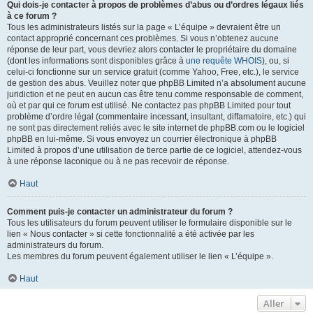
Qui dois-je contacter à propos de problèmes d’abus ou d’ordres légaux liés
à ce forum ?
Tous les administrateurs listés sur la page « L’équipe » devraient être un
contact approprié concernant ces problèmes. Si vous n’obtenez aucune
réponse de leur part, vous devriez alors contacter le propriétaire du domaine
(dont les informations sont disponibles grâce à
une requête WHOIS
), ou, si
celui-ci fonctionne sur un service gratuit (comme Yahoo, Free, etc.), le service
de gestion des abus. Veuillez noter que phpBB Limited n’a absolument aucune
juridiction et ne peut en aucun cas être tenu comme responsable de comment,
où et par qui ce forum est utilisé. Ne contactez pas phpBB Limited pour tout
problème d’ordre légal (commentaire incessant, insultant, diffamatoire, etc.) qui
ne sont pas directement reliés avec le site internet de phpBB.com ou le logiciel
phpBB en lui-même. Si vous envoyez un courrier électronique à phpBB
Limited à propos d’une utilisation de tierce partie de ce logiciel, attendez-vous
à une réponse laconique ou à ne pas recevoir de réponse.
Haut
Comment puis-je contacter un administrateur du forum ?
Tous les utilisateurs du forum peuvent utiliser le formulaire disponible sur le
lien « Nous contacter » si cette fonctionnalité a été activée par les
administrateurs du forum.
Les membres du forum peuvent également utiliser le lien « L’équipe ».
Haut
Aller