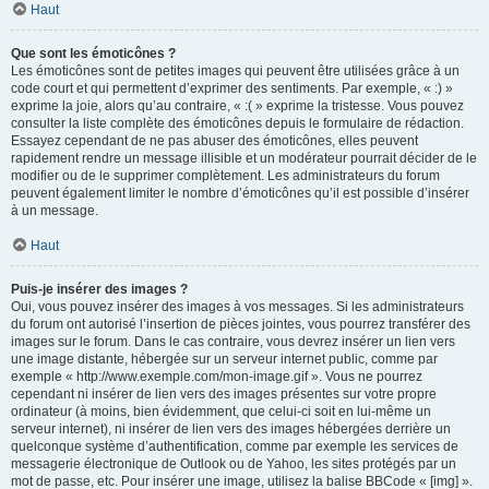
Haut
Que sont les émoticônes ?
Les émoticônes sont de petites images qui peuvent être utilisées grâce à un
code court et qui permettent d’exprimer des sentiments. Par exemple, « :) »
exprime la joie, alors qu’au contraire, « :( » exprime la tristesse. Vous pouvez
consulter la liste complète des émoticônes depuis le formulaire de rédaction.
Essayez cependant de ne pas abuser des émoticônes, elles peuvent
rapidement rendre un message illisible et un modérateur pourrait décider de le
modifier ou de le supprimer complètement. Les administrateurs du forum
peuvent également limiter le nombre d’émoticônes qu’il est possible d’insérer
à un message.
Haut
Puis-je insérer des images ?
Oui, vous pouvez insérer des images à vos messages. Si les administrateurs
du forum ont autorisé l’insertion de pièces jointes, vous pourrez transférer des
images sur le forum. Dans le cas contraire, vous devrez insérer un lien vers
une image distante, hébergée sur un serveur internet public, comme par
exemple « http://www.exemple.com/mon-image.gif ». Vous ne pourrez
cependant ni insérer de lien vers des images présentes sur votre propre
ordinateur (à moins, bien évidemment, que celui-ci soit en lui-même un
serveur internet), ni insérer de lien vers des images hébergées derrière un
quelconque système d’authentification, comme par exemple les services de
messagerie électronique de Outlook ou de Yahoo, les sites protégés par un
mot de passe, etc. Pour insérer une image, utilisez la balise BBCode « [img] ».