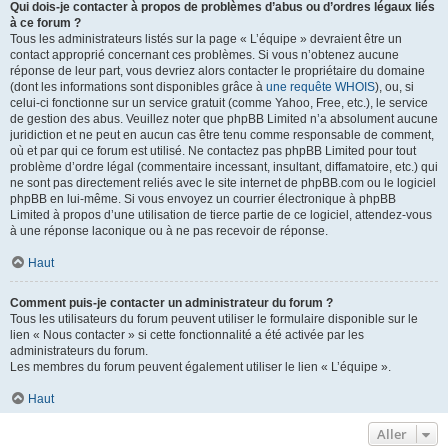
Qui dois-je contacter à propos de problèmes d’abus ou d’ordres légaux liés
à ce forum ?
Tous les administrateurs listés sur la page « L’équipe » devraient être un
contact approprié concernant ces problèmes. Si vous n’obtenez aucune
réponse de leur part, vous devriez alors contacter le propriétaire du domaine
(dont les informations sont disponibles grâce à
une requête WHOIS
), ou, si
celui-ci fonctionne sur un service gratuit (comme Yahoo, Free, etc.), le service
de gestion des abus. Veuillez noter que phpBB Limited n’a absolument aucune
juridiction et ne peut en aucun cas être tenu comme responsable de comment,
où et par qui ce forum est utilisé. Ne contactez pas phpBB Limited pour tout
problème d’ordre légal (commentaire incessant, insultant, diffamatoire, etc.) qui
ne sont pas directement reliés avec le site internet de phpBB.com ou le logiciel
phpBB en lui-même. Si vous envoyez un courrier électronique à phpBB
Limited à propos d’une utilisation de tierce partie de ce logiciel, attendez-vous
à une réponse laconique ou à ne pas recevoir de réponse.
Haut
Comment puis-je contacter un administrateur du forum ?
Tous les utilisateurs du forum peuvent utiliser le formulaire disponible sur le
lien « Nous contacter » si cette fonctionnalité a été activée par les
administrateurs du forum.
Les membres du forum peuvent également utiliser le lien « L’équipe ».
Haut
Aller