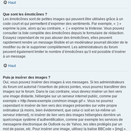
Haut
Que sont les émoticônes ?
Les émoticônes sont de petites images qui peuvent être utilisées grâce à un
code court et qui permettent d’exprimer des sentiments. Par exemple, « :) »
exprime la joie, alors qu’au contraire, « :( » exprime la tristesse. Vous pouvez
consulter la liste complète des émoticônes depuis le formulaire de rédaction.
Essayez cependant de ne pas abuser des émoticônes, elles peuvent
rapidement rendre un message illisible et un modérateur pourrait décider de le
modifier ou de le supprimer complètement. Les administrateurs du forum
peuvent également limiter le nombre d’émoticônes qu’il est possible d’insérer
à un message.
Haut
Puis-je insérer des images ?
Oui, vous pouvez insérer des images à vos messages. Si les administrateurs
du forum ont autorisé l’insertion de pièces jointes, vous pourrez transférer des
images sur le forum. Dans le cas contraire, vous devrez insérer un lien vers
une image distante, hébergée sur un serveur internet public, comme par
exemple « http://www.exemple.com/mon-image.gif ». Vous ne pourrez
cependant ni insérer de lien vers des images présentes sur votre propre
ordinateur (à moins, bien évidemment, que celui-ci soit en lui-même un
serveur internet), ni insérer de lien vers des images hébergées derrière un
quelconque système d’authentification, comme par exemple les services de
messagerie électronique de Outlook ou de Yahoo, les sites protégés par un
mot de passe, etc. Pour insérer une image, utilisez la balise BBCode « [img] ».