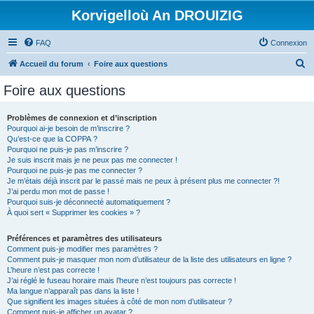
Korvigelloù An DROUIZIG
FAQ
Connexion
R
Accueil du forum
Foire aux questions
e
Foire aux questions
c
h
Problèmes de connexion et d’inscription
Pourquoi ai-je besoin de m’inscrire ?
e
Qu’est-ce que la COPPA ?
r
Pourquoi ne puis-je pas m’inscrire ?
Je suis inscrit mais je ne peux pas me connecter !
c
Pourquoi ne puis-je pas me connecter ?
Je m’étais déjà inscrit par le passé mais ne peux à présent plus me connecter ?!
h
J’ai perdu mon mot de passe !
e
Pourquoi suis-je déconnecté automatiquement ?
À quoi sert « Supprimer les cookies » ?
r
Préférences et paramètres des utilisateurs
Comment puis-je modifier mes paramètres ?
Comment puis-je masquer mon nom d’utilisateur de la liste des utilisateurs en ligne ?
L’heure n’est pas correcte !
J’ai réglé le fuseau horaire mais l’heure n’est toujours pas correcte !
Ma langue n’apparaît pas dans la liste !
Que signifient les images situées à côté de mon nom d’utilisateur ?
Comment puis-je afficher un avatar ?