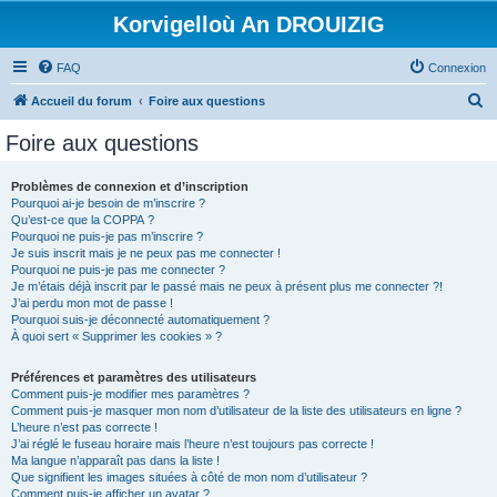
Korvigelloù An DROUIZIG
FAQ
Connexion
R
Accueil du forum
Foire aux questions
e
Foire aux questions
c
h
Problèmes de connexion et d’inscription
Pourquoi ai-je besoin de m’inscrire ?
e
Qu’est-ce que la COPPA ?
r
Pourquoi ne puis-je pas m’inscrire ?
Je suis inscrit mais je ne peux pas me connecter !
c
Pourquoi ne puis-je pas me connecter ?
Je m’étais déjà inscrit par le passé mais ne peux à présent plus me connecter ?!
h
J’ai perdu mon mot de passe !
e
Pourquoi suis-je déconnecté automatiquement ?
À quoi sert « Supprimer les cookies » ?
r
Préférences et paramètres des utilisateurs
Comment puis-je modifier mes paramètres ?
Comment puis-je masquer mon nom d’utilisateur de la liste des utilisateurs en ligne ?
L’heure n’est pas correcte !
J’ai réglé le fuseau horaire mais l’heure n’est toujours pas correcte !
Ma langue n’apparaît pas dans la liste !
Que signifient les images situées à côté de mon nom d’utilisateur ?
Comment puis-je afficher un avatar ?