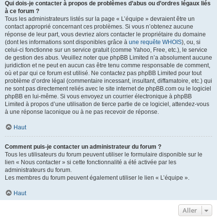
Qui dois-je contacter à propos de problèmes d’abus ou d’ordres légaux liés
à ce forum ?
Tous les administrateurs listés sur la page « L’équipe » devraient être un
contact approprié concernant ces problèmes. Si vous n’obtenez aucune
réponse de leur part, vous devriez alors contacter le propriétaire du domaine
(dont les informations sont disponibles grâce à
une requête WHOIS
), ou, si
celui-ci fonctionne sur un service gratuit (comme Yahoo, Free, etc.), le service
de gestion des abus. Veuillez noter que phpBB Limited n’a absolument aucune
juridiction et ne peut en aucun cas être tenu comme responsable de comment,
où et par qui ce forum est utilisé. Ne contactez pas phpBB Limited pour tout
problème d’ordre légal (commentaire incessant, insultant, diffamatoire, etc.) qui
ne sont pas directement reliés avec le site internet de phpBB.com ou le logiciel
phpBB en lui-même. Si vous envoyez un courrier électronique à phpBB
Limited à propos d’une utilisation de tierce partie de ce logiciel, attendez-vous
à une réponse laconique ou à ne pas recevoir de réponse.
Haut
Comment puis-je contacter un administrateur du forum ?
Tous les utilisateurs du forum peuvent utiliser le formulaire disponible sur le
lien « Nous contacter » si cette fonctionnalité a été activée par les
administrateurs du forum.
Les membres du forum peuvent également utiliser le lien « L’équipe ».
Haut
Aller