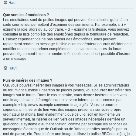
Haut
Que sont les émoticônes ?
Les émoticônes sont de petites images qui peuvent être utilisées grâce à un
code court et qui permettent d’exprimer des sentiments. Par exemple, « :) »
exprime la joie, alors qu’au contraire, « :( » exprime la tristesse. Vous pouvez
consulter la liste complète des émoticônes depuis le formulaire de rédaction.
Essayez cependant de ne pas abuser des émoticônes, elles peuvent
rapidement rendre un message illisible et un modérateur pourrait décider de le
modifier ou de le supprimer complètement. Les administrateurs du forum
peuvent également limiter le nombre d’émoticônes qu’il est possible d’insérer
à un message.
Haut
Puis-je insérer des images ?
Oui, vous pouvez insérer des images à vos messages. Si les administrateurs
du forum ont autorisé l’insertion de pièces jointes, vous pourrez transférer des
images sur le forum. Dans le cas contraire, vous devrez insérer un lien vers
une image distante, hébergée sur un serveur internet public, comme par
exemple « http://www.exemple.com/mon-image.gif ». Vous ne pourrez
cependant ni insérer de lien vers des images présentes sur votre propre
ordinateur (à moins, bien évidemment, que celui-ci soit en lui-même un
serveur internet), ni insérer de lien vers des images hébergées derrière un
quelconque système d’authentification, comme par exemple les services de
messagerie électronique de Outlook ou de Yahoo, les sites protégés par un
mot de passe, etc. Pour insérer une image, utilisez la balise BBCode « [img] ».