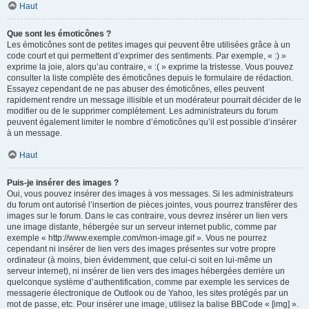
Haut
Que sont les émoticônes ?
Les émoticônes sont de petites images qui peuvent être utilisées grâce à un
code court et qui permettent d’exprimer des sentiments. Par exemple, « :) »
exprime la joie, alors qu’au contraire, « :( » exprime la tristesse. Vous pouvez
consulter la liste complète des émoticônes depuis le formulaire de rédaction.
Essayez cependant de ne pas abuser des émoticônes, elles peuvent
rapidement rendre un message illisible et un modérateur pourrait décider de le
modifier ou de le supprimer complètement. Les administrateurs du forum
peuvent également limiter le nombre d’émoticônes qu’il est possible d’insérer
à un message.
Haut
Puis-je insérer des images ?
Oui, vous pouvez insérer des images à vos messages. Si les administrateurs
du forum ont autorisé l’insertion de pièces jointes, vous pourrez transférer des
images sur le forum. Dans le cas contraire, vous devrez insérer un lien vers
une image distante, hébergée sur un serveur internet public, comme par
exemple « http://www.exemple.com/mon-image.gif ». Vous ne pourrez
cependant ni insérer de lien vers des images présentes sur votre propre
ordinateur (à moins, bien évidemment, que celui-ci soit en lui-même un
serveur internet), ni insérer de lien vers des images hébergées derrière un
quelconque système d’authentification, comme par exemple les services de
messagerie électronique de Outlook ou de Yahoo, les sites protégés par un
mot de passe, etc. Pour insérer une image, utilisez la balise BBCode « [img] ».