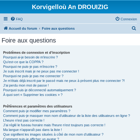
Korvigelloù An DROUIZIG
FAQ
Connexion
R
Accueil du forum
Foire aux questions
e
Foire aux questions
c
h
Problèmes de connexion et d’inscription
Pourquoi ai-je besoin de m’inscrire ?
e
Qu’est-ce que la COPPA ?
r
Pourquoi ne puis-je pas m’inscrire ?
Je suis inscrit mais je ne peux pas me connecter !
c
Pourquoi ne puis-je pas me connecter ?
Je m’étais déjà inscrit par le passé mais ne peux à présent plus me connecter ?!
h
J’ai perdu mon mot de passe !
e
Pourquoi suis-je déconnecté automatiquement ?
À quoi sert « Supprimer les cookies » ?
r
Préférences et paramètres des utilisateurs
Comment puis-je modifier mes paramètres ?
Comment puis-je masquer mon nom d’utilisateur de la liste des utilisateurs en ligne ?
L’heure n’est pas correcte !
J’ai réglé le fuseau horaire mais l’heure n’est toujours pas correcte !
Ma langue n’apparaît pas dans la liste !
Que signifient les images situées à côté de mon nom d’utilisateur ?
Comment puis-je afficher un avatar ?