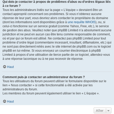
Qui dois-je contacter à propos de problèmes d’abus ou d’ordres légaux liés
à ce forum ?
Tous les administrateurs listés sur la page « L’équipe » devraient être un
contact approprié concernant ces problèmes. Si vous n’obtenez aucune
réponse de leur part, vous devriez alors contacter le propriétaire du domaine
(dont les informations sont disponibles grâce à
une requête WHOIS
), ou, si
celui-ci fonctionne sur un service gratuit (comme Yahoo, Free, etc.), le service
de gestion des abus. Veuillez noter que phpBB Limited n’a absolument aucune
juridiction et ne peut en aucun cas être tenu comme responsable de comment,
où et par qui ce forum est utilisé. Ne contactez pas phpBB Limited pour tout
problème d’ordre légal (commentaire incessant, insultant, diffamatoire, etc.) qui
ne sont pas directement reliés avec le site internet de phpBB.com ou le logiciel
phpBB en lui-même. Si vous envoyez un courrier électronique à phpBB
Limited à propos d’une utilisation de tierce partie de ce logiciel, attendez-vous
à une réponse laconique ou à ne pas recevoir de réponse.
Haut
Comment puis-je contacter un administrateur du forum ?
Tous les utilisateurs du forum peuvent utiliser le formulaire disponible sur le
lien « Nous contacter » si cette fonctionnalité a été activée par les
administrateurs du forum.
Les membres du forum peuvent également utiliser le lien « L’équipe ».
Haut
Aller