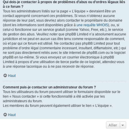
Qui dois-je contacter à propos de problèmes d’abus ou d’ordres légaux liés
à ce forum ?
Tous les administrateurs listés sur la page « L’équipe » devraient être un
contact approprié concernant ces problèmes. Si vous n’obtenez aucune
réponse de leur part, vous devriez alors contacter le propriétaire du domaine
(dont les informations sont disponibles grâce à
une requête WHOIS
), ou, si
celui-ci fonctionne sur un service gratuit (comme Yahoo, Free, etc.), le service
de gestion des abus. Veuillez noter que phpBB Limited n’a absolument aucune
juridiction et ne peut en aucun cas être tenu comme responsable de comment,
où et par qui ce forum est utilisé. Ne contactez pas phpBB Limited pour tout
problème d’ordre légal (commentaire incessant, insultant, diffamatoire, etc.) qui
ne sont pas directement reliés avec le site internet de phpBB.com ou le logiciel
phpBB en lui-même. Si vous envoyez un courrier électronique à phpBB
Limited à propos d’une utilisation de tierce partie de ce logiciel, attendez-vous
à une réponse laconique ou à ne pas recevoir de réponse.
Haut
Comment puis-je contacter un administrateur du forum ?
Tous les utilisateurs du forum peuvent utiliser le formulaire disponible sur le
lien « Nous contacter » si cette fonctionnalité a été activée par les
administrateurs du forum.
Les membres du forum peuvent également utiliser le lien « L’équipe ».
Haut
Aller