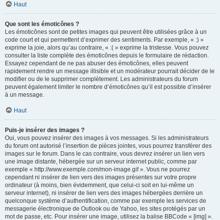
Haut
Que sont les émoticônes ?
Les émoticônes sont de petites images qui peuvent être utilisées grâce à un
code court et qui permettent d’exprimer des sentiments. Par exemple, « :) »
exprime la joie, alors qu’au contraire, « :( » exprime la tristesse. Vous pouvez
consulter la liste complète des émoticônes depuis le formulaire de rédaction.
Essayez cependant de ne pas abuser des émoticônes, elles peuvent
rapidement rendre un message illisible et un modérateur pourrait décider de le
modifier ou de le supprimer complètement. Les administrateurs du forum
peuvent également limiter le nombre d’émoticônes qu’il est possible d’insérer
à un message.
Haut
Puis-je insérer des images ?
Oui, vous pouvez insérer des images à vos messages. Si les administrateurs
du forum ont autorisé l’insertion de pièces jointes, vous pourrez transférer des
images sur le forum. Dans le cas contraire, vous devrez insérer un lien vers
une image distante, hébergée sur un serveur internet public, comme par
exemple « http://www.exemple.com/mon-image.gif ». Vous ne pourrez
cependant ni insérer de lien vers des images présentes sur votre propre
ordinateur (à moins, bien évidemment, que celui-ci soit en lui-même un
serveur internet), ni insérer de lien vers des images hébergées derrière un
quelconque système d’authentification, comme par exemple les services de
messagerie électronique de Outlook ou de Yahoo, les sites protégés par un
mot de passe, etc. Pour insérer une image, utilisez la balise BBCode « [img] ».