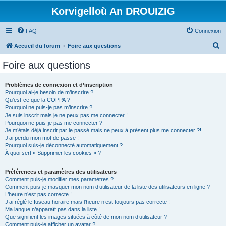
Korvigelloù An DROUIZIG
FAQ
Connexion
R
Accueil du forum
Foire aux questions
e
Foire aux questions
c
h
Problèmes de connexion et d’inscription
Pourquoi ai-je besoin de m’inscrire ?
e
Qu’est-ce que la COPPA ?
r
Pourquoi ne puis-je pas m’inscrire ?
Je suis inscrit mais je ne peux pas me connecter !
c
Pourquoi ne puis-je pas me connecter ?
Je m’étais déjà inscrit par le passé mais ne peux à présent plus me connecter ?!
h
J’ai perdu mon mot de passe !
e
Pourquoi suis-je déconnecté automatiquement ?
À quoi sert « Supprimer les cookies » ?
r
Préférences et paramètres des utilisateurs
Comment puis-je modifier mes paramètres ?
Comment puis-je masquer mon nom d’utilisateur de la liste des utilisateurs en ligne ?
L’heure n’est pas correcte !
J’ai réglé le fuseau horaire mais l’heure n’est toujours pas correcte !
Ma langue n’apparaît pas dans la liste !
Que signifient les images situées à côté de mon nom d’utilisateur ?
Comment puis-je afficher un avatar ?