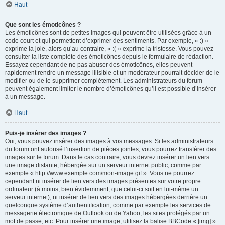
Haut
Que sont les émoticônes ?
Les émoticônes sont de petites images qui peuvent être utilisées grâce à un
code court et qui permettent d’exprimer des sentiments. Par exemple, « :) »
exprime la joie, alors qu’au contraire, « :( » exprime la tristesse. Vous pouvez
consulter la liste complète des émoticônes depuis le formulaire de rédaction.
Essayez cependant de ne pas abuser des émoticônes, elles peuvent
rapidement rendre un message illisible et un modérateur pourrait décider de le
modifier ou de le supprimer complètement. Les administrateurs du forum
peuvent également limiter le nombre d’émoticônes qu’il est possible d’insérer
à un message.
Haut
Puis-je insérer des images ?
Oui, vous pouvez insérer des images à vos messages. Si les administrateurs
du forum ont autorisé l’insertion de pièces jointes, vous pourrez transférer des
images sur le forum. Dans le cas contraire, vous devrez insérer un lien vers
une image distante, hébergée sur un serveur internet public, comme par
exemple « http://www.exemple.com/mon-image.gif ». Vous ne pourrez
cependant ni insérer de lien vers des images présentes sur votre propre
ordinateur (à moins, bien évidemment, que celui-ci soit en lui-même un
serveur internet), ni insérer de lien vers des images hébergées derrière un
quelconque système d’authentification, comme par exemple les services de
messagerie électronique de Outlook ou de Yahoo, les sites protégés par un
mot de passe, etc. Pour insérer une image, utilisez la balise BBCode « [img] ».