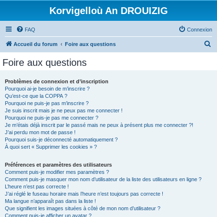
Korvigelloù An DROUIZIG
FAQ
Connexion
R
Accueil du forum
Foire aux questions
e
Foire aux questions
c
h
Problèmes de connexion et d’inscription
Pourquoi ai-je besoin de m’inscrire ?
e
Qu’est-ce que la COPPA ?
r
Pourquoi ne puis-je pas m’inscrire ?
Je suis inscrit mais je ne peux pas me connecter !
c
Pourquoi ne puis-je pas me connecter ?
Je m’étais déjà inscrit par le passé mais ne peux à présent plus me connecter ?!
h
J’ai perdu mon mot de passe !
e
Pourquoi suis-je déconnecté automatiquement ?
À quoi sert « Supprimer les cookies » ?
r
Préférences et paramètres des utilisateurs
Comment puis-je modifier mes paramètres ?
Comment puis-je masquer mon nom d’utilisateur de la liste des utilisateurs en ligne ?
L’heure n’est pas correcte !
J’ai réglé le fuseau horaire mais l’heure n’est toujours pas correcte !
Ma langue n’apparaît pas dans la liste !
Que signifient les images situées à côté de mon nom d’utilisateur ?
Comment puis-je afficher un avatar ?