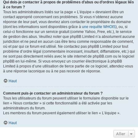
Qui dois-je contacter à propos de problèmes d’abus ou d’ordres légaux liés
à ce forum ?
Tous les administrateurs listés sur la page « L’équipe » devraient être un
contact approprié concernant ces problèmes. Si vous n’obtenez aucune
réponse de leur part, vous devriez alors contacter le propriétaire du domaine
(dont les informations sont disponibles grâce à
une requête WHOIS
), ou, si
celui-ci fonctionne sur un service gratuit (comme Yahoo, Free, etc.), le service
de gestion des abus. Veuillez noter que phpBB Limited n’a absolument aucune
juridiction et ne peut en aucun cas être tenu comme responsable de comment,
où et par qui ce forum est utilisé. Ne contactez pas phpBB Limited pour tout
problème d’ordre légal (commentaire incessant, insultant, diffamatoire, etc.) qui
ne sont pas directement reliés avec le site internet de phpBB.com ou le logiciel
phpBB en lui-même. Si vous envoyez un courrier électronique à phpBB
Limited à propos d’une utilisation de tierce partie de ce logiciel, attendez-vous
à une réponse laconique ou à ne pas recevoir de réponse.
Haut
Comment puis-je contacter un administrateur du forum ?
Tous les utilisateurs du forum peuvent utiliser le formulaire disponible sur le
lien « Nous contacter » si cette fonctionnalité a été activée par les
administrateurs du forum.
Les membres du forum peuvent également utiliser le lien « L’équipe ».
Haut
Aller