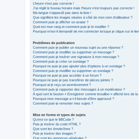
L’heure n’est pas correcte !
J’ai réglé le fuseau horaire mais l’heure n’est toujours pas correcte !
Ma langue n’apparaît pas dans la liste !
Que signifient les images situées à côté de mon nom d’utilisateur ?
Comment puis-je afficher un avatar ?
Quel est mon rang et comment puis-je le modifier ?
Pourquoi m’est-il demandé de me connecter lorsque je clique sur le lien 
Problèmes de publication
Comment puis-je publier un nouveau sujet ou une réponse ?
Comment puis-je modifier ou supprimer un message ?
Comment puis-je insérer une signature à mon message ?
Comment puis-je créer un sondage ?
Pourquoi ne puis-je pas ajouter plus d’options à un sondage ?
Comment puis-je modifier ou supprimer un sondage ?
Pourquoi ne puis-je pas accéder à un forum ?
Pourquoi ne puis-je pas transférer de pièces jointes ?
Pourquoi ai-je reçu un avertissement ?
Comment puis-je rapporter des messages à un modérateur ?
À quoi sert le bouton « Enregistrer comme brouillon » affiché lors de la 
Pourquoi mon message a-t-il besoin d’être approuvé ?
Comment puis-je remonter mes sujets ?
Mise en forme et types de sujets
Qu’est-ce que le BBCode ?
Puis-je insérer du code HTML ?
Que sont les émoticônes ?
Puis-je insérer des images ?
Que sont les annonces générales ?