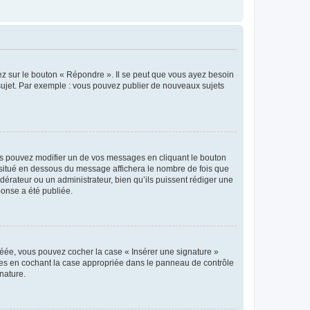
ez sur le bouton « Répondre ». Il se peut que vous ayez besoin
 sujet. Par exemple : vous pouvez publier de nouveaux sujets
s pouvez modifier un de vos messages en cliquant le bouton
e situé en dessous du message affichera le nombre de fois que
modérateur ou un administrateur, bien qu’ils puissent rédiger une
ponse a été publiée.
réée, vous pouvez cocher la case « Insérer une signature »
ages en cochant la case appropriée dans le panneau de contrôle
gnature.