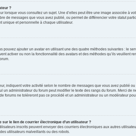
ateur ?
ur lorsque vous consultez un sujet. Une d’elles peut être une image associée à vo
mbre de messages que vous avez publié, ou permet de différencier votre statut parti
 unique et personnelle à chaque utilisateur.
ous pouvez ajouter un avatar en utilisant une des quatre méthodes suivantes : le serv
ent activer ou non la fonctionnalité des avatars et des méthodes qu’ils veuillent ren
forum.
ur, indiquent votre activité selon le nombre de messages que vous avez publié ou id
eul un administrateur du forum peut modifier le texte des rangs du forum. Merci de 
de forums ne toléreront pas ce procédé et un administrateur ou un modérateur pou
ur le lien de courrier électronique d’un utilisateur ?
s utilisateurs inscrits peuvent envoyer des courriers électroniques aux autres utili
es utilisateurs malveillants ou des robots.