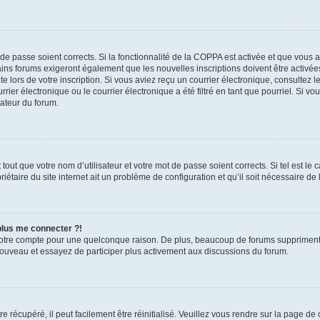
t de passe soient corrects. Si la fonctionnalité de la COPPA est activée et que vous 
ains forums exigeront également que les nouvelles inscriptions doivent être activée
te lors de votre inscription. Si vous aviez reçu un courrier électronique, consultez l
r électronique ou le courrier électronique a été filtré en tant que pourriel. Si vo
rateur du forum.
out que votre nom d’utilisateur et votre mot de passe soient corrects. Si tel est le
iétaire du site internet ait un problème de configuration et qu’il soit nécessaire de l
 plus me connecter ?!
votre compte pour une quelconque raison. De plus, beaucoup de forums suppriment pér
 nouveau et essayez de participer plus activement aux discussions du forum.
 récupéré, il peut facilement être réinitialisé. Veuillez vous rendre sur la page de