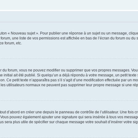
outon « Nouveau sujet ». Pour publier une réponse à un sujet ou un message, cliqu
 forum, une liste de vos permissions est affichée en bas de l’écran du forum ou du
ce forum, etc.
r du forum, vous ne pouvez modifier ou supprimer que vos propres messages. Vou
 initial ait été publié. Si quelqu’un a déjà répondu à votre message, un petit text
ion. Ce petit texte n’apparaîtra pas s’il s’agit d’une modification effectuée par un 
ue les utilisateurs normaux ne peuvent pas supprimer leur propre message si une ré
ut d’abord en créer une depuis le panneau de contrôle de l’utilisateur. Une fois c
ure. Vous pouvez également ajouter une signature qui sera insérée à tous vos mess
 vous sera plus utile de spécifier sur chaque message votre souhait d’insérer votre si