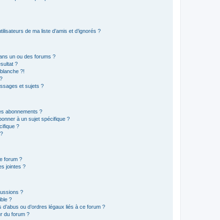
lisateurs de ma liste d’amis et d’ignorés ?
ans un ou des forums ?
sultat ?
blanche ?!
?
ssages et sujets ?
t les abonnements ?
onner à un sujet spécifique ?
ifique ?
 ?
ce forum ?
s jointes ?
cussions ?
ible ?
 d’abus ou d’ordres légaux liés à ce forum ?
r du forum ?