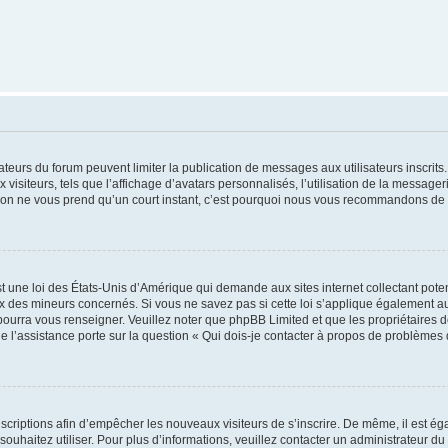
trateurs du forum peuvent limiter la publication de messages aux utilisateurs inscri
visiteurs, tels que l’affichage d’avatars personnalisés, l’utilisation de la messager
ription ne vous prend qu’un court instant, c’est pourquoi nous vous recommandons de l
t une loi des États-Unis d’Amérique qui demande aux sites internet collectant pot
 des mineurs concernés. Si vous ne savez pas si cette loi s’applique également au
 pourra vous renseigner. Veuillez noter que phpBB Limited et que les propriétaires
ue l’assistance porte sur la question « Qui dois-je contacter à propos de problèmes 
inscriptions afin d’empêcher les nouveaux visiteurs de s’inscrire. De même, il est é
s souhaitez utiliser. Pour plus d’informations, veuillez contacter un administrateur du