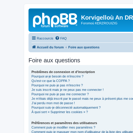
Korvigelloù An D
Foromoù KERZROUIZIG
Raccourcis
FAQ
Accueil du forum
Foire aux questions
Foire aux questions
Problèmes de connexion et d’inscription
Pourquoi ai-je besoin de m’inscrire ?
Qu’est-ce que la COPPA ?
Pourquoi ne puis-je pas m’inscrire ?
Je suis inscrit mais je ne peux pas me connecter !
Pourquoi ne puis-je pas me connecter ?
Je m’étais déjà inscrit par le passé mais ne peux à présent plus me co
J’ai perdu mon mot de passe !
Pourquoi suis-je déconnecté automatiquement ?
À quoi sert « Supprimer les cookies » ?
Préférences et paramètres des utilisateurs
Comment puis-je modifier mes paramètres ?
Comment puis-je masquer mon nom d’utilisateur de la liste des utilisate