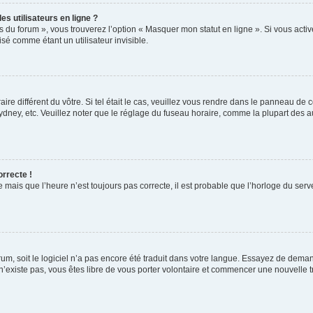
s utilisateurs en ligne ?
s du forum », vous trouverez l’option « Masquer mon statut en ligne ». Si vous activ
é comme étant un utilisateur invisible.
aire différent du vôtre. Si tel était le cas, veuillez vous rendre dans le panneau de co
ey, etc. Veuillez noter que le réglage du fuseau horaire, comme la plupart des autr
orrecte !
 mais que l’heure n’est toujours pas correcte, il est probable que l’horloge du serve
orum, soit le logiciel n’a pas encore été traduit dans votre langue. Essayez de deman
 n’existe pas, vous êtes libre de vous porter volontaire et commencer une nouvelle t