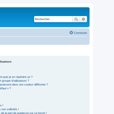
Rechercher
Recherche avancé
Connexion
lisateurs
t puis-je en rejoindre un ?
 groupe d’utilisateurs ?
araissent dans une couleur différente ?
défaut » ?
s !
non sollicités !
e de la part de quelqu’un sur ce forum !