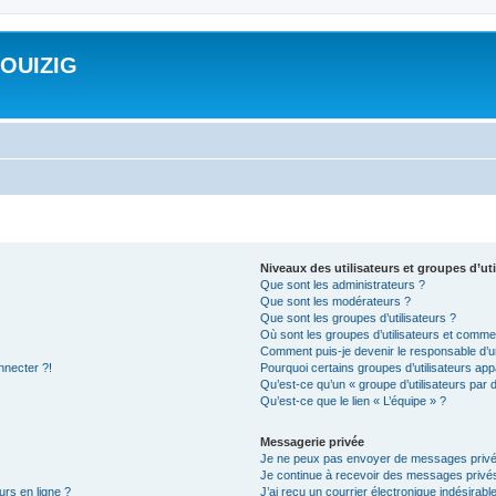
ROUIZIG
Niveaux des utilisateurs et groupes d’uti
Que sont les administrateurs ?
Que sont les modérateurs ?
Que sont les groupes d’utilisateurs ?
Où sont les groupes d’utilisateurs et commen
Comment puis-je devenir le responsable d’un
nnecter ?!
Pourquoi certains groupes d’utilisateurs app
Qu’est-ce qu’un « groupe d’utilisateurs par 
Qu’est-ce que le lien « L’équipe » ?
Messagerie privée
Je ne peux pas envoyer de messages privé
Je continue à recevoir des messages privés 
urs en ligne ?
J’ai reçu un courrier électronique indésirabl