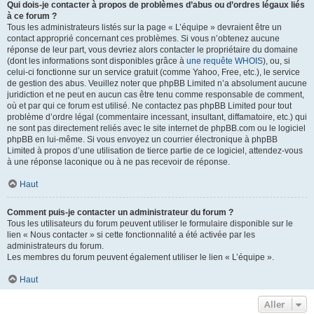
Qui dois-je contacter à propos de problèmes d’abus ou d’ordres légaux liés
à ce forum ?
Tous les administrateurs listés sur la page « L’équipe » devraient être un
contact approprié concernant ces problèmes. Si vous n’obtenez aucune
réponse de leur part, vous devriez alors contacter le propriétaire du domaine
(dont les informations sont disponibles grâce à
une requête WHOIS
), ou, si
celui-ci fonctionne sur un service gratuit (comme Yahoo, Free, etc.), le service
de gestion des abus. Veuillez noter que phpBB Limited n’a absolument aucune
juridiction et ne peut en aucun cas être tenu comme responsable de comment,
où et par qui ce forum est utilisé. Ne contactez pas phpBB Limited pour tout
problème d’ordre légal (commentaire incessant, insultant, diffamatoire, etc.) qui
ne sont pas directement reliés avec le site internet de phpBB.com ou le logiciel
phpBB en lui-même. Si vous envoyez un courrier électronique à phpBB
Limited à propos d’une utilisation de tierce partie de ce logiciel, attendez-vous
à une réponse laconique ou à ne pas recevoir de réponse.
Haut
Comment puis-je contacter un administrateur du forum ?
Tous les utilisateurs du forum peuvent utiliser le formulaire disponible sur le
lien « Nous contacter » si cette fonctionnalité a été activée par les
administrateurs du forum.
Les membres du forum peuvent également utiliser le lien « L’équipe ».
Haut
Aller