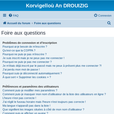
Korvigelloù An DROUIZIG
FAQ
Connexion
R
Accueil du forum
Foire aux questions
e
Foire aux questions
c
h
Problèmes de connexion et d’inscription
Pourquoi ai-je besoin de m’inscrire ?
e
Qu’est-ce que la COPPA ?
r
Pourquoi ne puis-je pas m’inscrire ?
Je suis inscrit mais je ne peux pas me connecter !
c
Pourquoi ne puis-je pas me connecter ?
Je m’étais déjà inscrit par le passé mais ne peux à présent plus me connecter ?!
h
J’ai perdu mon mot de passe !
e
Pourquoi suis-je déconnecté automatiquement ?
À quoi sert « Supprimer les cookies » ?
r
Préférences et paramètres des utilisateurs
Comment puis-je modifier mes paramètres ?
Comment puis-je masquer mon nom d’utilisateur de la liste des utilisateurs en ligne ?
L’heure n’est pas correcte !
J’ai réglé le fuseau horaire mais l’heure n’est toujours pas correcte !
Ma langue n’apparaît pas dans la liste !
Que signifient les images situées à côté de mon nom d’utilisateur ?
Comment puis-je afficher un avatar ?