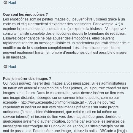
Haut
Que sont les émoticônes ?
Les émoticônes sont de petites images qui peuvent être utilisées grâce à un
code court et qui permettent d’exprimer des sentiments. Par exemple, « :) »
exprime la joie, alors qu’au contraire, « :( » exprime la tristesse. Vous pouvez
consulter la liste complète des émoticônes depuis le formulaire de rédaction.
Essayez cependant de ne pas abuser des émoticônes, elles peuvent
rapidement rendre un message illisible et un modérateur pourrait décider de le
modifier ou de le supprimer complètement. Les administrateurs du forum
peuvent également limiter le nombre d’émoticônes qu’il est possible d’insérer
à un message.
Haut
Puis-je insérer des images ?
Oui, vous pouvez insérer des images à vos messages. Si les administrateurs
du forum ont autorisé l’insertion de pièces jointes, vous pourrez transférer des
images sur le forum. Dans le cas contraire, vous devrez insérer un lien vers
une image distante, hébergée sur un serveur internet public, comme par
exemple « http://www.exemple.com/mon-image.gif ». Vous ne pourrez
cependant ni insérer de lien vers des images présentes sur votre propre
ordinateur (à moins, bien évidemment, que celui-ci soit en lui-même un
serveur internet), ni insérer de lien vers des images hébergées derrière un
quelconque système d’authentification, comme par exemple les services de
messagerie électronique de Outlook ou de Yahoo, les sites protégés par un
mot de passe, etc. Pour insérer une image, utilisez la balise BBCode « [img] ».