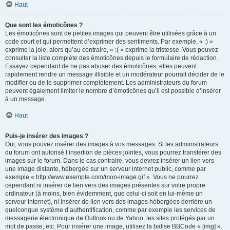
Haut
Que sont les émoticônes ?
Les émoticônes sont de petites images qui peuvent être utilisées grâce à un
code court et qui permettent d’exprimer des sentiments. Par exemple, « :) »
exprime la joie, alors qu’au contraire, « :( » exprime la tristesse. Vous pouvez
consulter la liste complète des émoticônes depuis le formulaire de rédaction.
Essayez cependant de ne pas abuser des émoticônes, elles peuvent
rapidement rendre un message illisible et un modérateur pourrait décider de le
modifier ou de le supprimer complètement. Les administrateurs du forum
peuvent également limiter le nombre d’émoticônes qu’il est possible d’insérer
à un message.
Haut
Puis-je insérer des images ?
Oui, vous pouvez insérer des images à vos messages. Si les administrateurs
du forum ont autorisé l’insertion de pièces jointes, vous pourrez transférer des
images sur le forum. Dans le cas contraire, vous devrez insérer un lien vers
une image distante, hébergée sur un serveur internet public, comme par
exemple « http://www.exemple.com/mon-image.gif ». Vous ne pourrez
cependant ni insérer de lien vers des images présentes sur votre propre
ordinateur (à moins, bien évidemment, que celui-ci soit en lui-même un
serveur internet), ni insérer de lien vers des images hébergées derrière un
quelconque système d’authentification, comme par exemple les services de
messagerie électronique de Outlook ou de Yahoo, les sites protégés par un
mot de passe, etc. Pour insérer une image, utilisez la balise BBCode « [img] ».