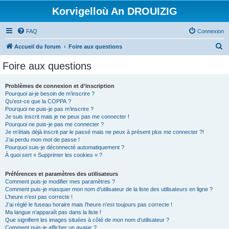
Korvigelloù An DROUIZIG
FAQ
Connexion
R
Accueil du forum
Foire aux questions
e
Foire aux questions
c
h
Problèmes de connexion et d’inscription
Pourquoi ai-je besoin de m’inscrire ?
e
Qu’est-ce que la COPPA ?
r
Pourquoi ne puis-je pas m’inscrire ?
Je suis inscrit mais je ne peux pas me connecter !
c
Pourquoi ne puis-je pas me connecter ?
Je m’étais déjà inscrit par le passé mais ne peux à présent plus me connecter ?!
h
J’ai perdu mon mot de passe !
e
Pourquoi suis-je déconnecté automatiquement ?
À quoi sert « Supprimer les cookies » ?
r
Préférences et paramètres des utilisateurs
Comment puis-je modifier mes paramètres ?
Comment puis-je masquer mon nom d’utilisateur de la liste des utilisateurs en ligne ?
L’heure n’est pas correcte !
J’ai réglé le fuseau horaire mais l’heure n’est toujours pas correcte !
Ma langue n’apparaît pas dans la liste !
Que signifient les images situées à côté de mon nom d’utilisateur ?
Comment puis-je afficher un avatar ?