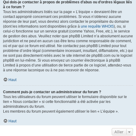
Qui dois-je contacter à propos de problèmes d’abus ou d’ordres légaux liés
à ce forum ?
Tous les administrateurs listés sur la page « L’équipe » devraient être un
contact approprié concernant ces problèmes. Si vous n’obtenez aucune
réponse de leur part, vous devriez alors contacter le propriétaire du domaine
(dont les informations sont disponibles grâce à
une requête WHOIS
), ou, si
celui-ci fonctionne sur un service gratuit (comme Yahoo, Free, etc.), le service
de gestion des abus. Veuillez noter que phpBB Limited n’a absolument aucune
juridiction et ne peut en aucun cas être tenu comme responsable de comment,
où et par qui ce forum est utilisé. Ne contactez pas phpBB Limited pour tout
problème d’ordre légal (commentaire incessant, insultant, diffamatoire, etc.) qui
ne sont pas directement reliés avec le site internet de phpBB.com ou le logiciel
phpBB en lui-même. Si vous envoyez un courrier électronique à phpBB
Limited à propos d’une utilisation de tierce partie de ce logiciel, attendez-vous
à une réponse laconique ou à ne pas recevoir de réponse.
Haut
Comment puis-je contacter un administrateur du forum ?
Tous les utilisateurs du forum peuvent utiliser le formulaire disponible sur le
lien « Nous contacter » si cette fonctionnalité a été activée par les
administrateurs du forum.
Les membres du forum peuvent également utiliser le lien « L’équipe ».
Haut
Aller