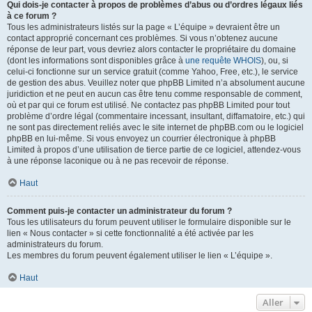
Qui dois-je contacter à propos de problèmes d’abus ou d’ordres légaux liés
à ce forum ?
Tous les administrateurs listés sur la page « L’équipe » devraient être un
contact approprié concernant ces problèmes. Si vous n’obtenez aucune
réponse de leur part, vous devriez alors contacter le propriétaire du domaine
(dont les informations sont disponibles grâce à
une requête WHOIS
), ou, si
celui-ci fonctionne sur un service gratuit (comme Yahoo, Free, etc.), le service
de gestion des abus. Veuillez noter que phpBB Limited n’a absolument aucune
juridiction et ne peut en aucun cas être tenu comme responsable de comment,
où et par qui ce forum est utilisé. Ne contactez pas phpBB Limited pour tout
problème d’ordre légal (commentaire incessant, insultant, diffamatoire, etc.) qui
ne sont pas directement reliés avec le site internet de phpBB.com ou le logiciel
phpBB en lui-même. Si vous envoyez un courrier électronique à phpBB
Limited à propos d’une utilisation de tierce partie de ce logiciel, attendez-vous
à une réponse laconique ou à ne pas recevoir de réponse.
Haut
Comment puis-je contacter un administrateur du forum ?
Tous les utilisateurs du forum peuvent utiliser le formulaire disponible sur le
lien « Nous contacter » si cette fonctionnalité a été activée par les
administrateurs du forum.
Les membres du forum peuvent également utiliser le lien « L’équipe ».
Haut
Aller