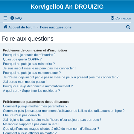
Korvigelloù An DROUIZIG
FAQ
Connexion
R
Accueil du forum
Foire aux questions
e
Foire aux questions
c
h
Problèmes de connexion et d’inscription
Pourquoi ai-je besoin de m’inscrire ?
e
Qu’est-ce que la COPPA ?
r
Pourquoi ne puis-je pas m’inscrire ?
Je suis inscrit mais je ne peux pas me connecter !
c
Pourquoi ne puis-je pas me connecter ?
Je m’étais déjà inscrit par le passé mais ne peux à présent plus me connecter ?!
h
J’ai perdu mon mot de passe !
e
Pourquoi suis-je déconnecté automatiquement ?
À quoi sert « Supprimer les cookies » ?
r
Préférences et paramètres des utilisateurs
Comment puis-je modifier mes paramètres ?
Comment puis-je masquer mon nom d’utilisateur de la liste des utilisateurs en ligne ?
L’heure n’est pas correcte !
J’ai réglé le fuseau horaire mais l’heure n’est toujours pas correcte !
Ma langue n’apparaît pas dans la liste !
Que signifient les images situées à côté de mon nom d’utilisateur ?
Comment puis-je afficher un avatar ?