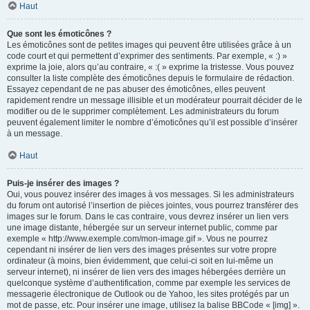
Haut
Que sont les émoticônes ?
Les émoticônes sont de petites images qui peuvent être utilisées grâce à un
code court et qui permettent d’exprimer des sentiments. Par exemple, « :) »
exprime la joie, alors qu’au contraire, « :( » exprime la tristesse. Vous pouvez
consulter la liste complète des émoticônes depuis le formulaire de rédaction.
Essayez cependant de ne pas abuser des émoticônes, elles peuvent
rapidement rendre un message illisible et un modérateur pourrait décider de le
modifier ou de le supprimer complètement. Les administrateurs du forum
peuvent également limiter le nombre d’émoticônes qu’il est possible d’insérer
à un message.
Haut
Puis-je insérer des images ?
Oui, vous pouvez insérer des images à vos messages. Si les administrateurs
du forum ont autorisé l’insertion de pièces jointes, vous pourrez transférer des
images sur le forum. Dans le cas contraire, vous devrez insérer un lien vers
une image distante, hébergée sur un serveur internet public, comme par
exemple « http://www.exemple.com/mon-image.gif ». Vous ne pourrez
cependant ni insérer de lien vers des images présentes sur votre propre
ordinateur (à moins, bien évidemment, que celui-ci soit en lui-même un
serveur internet), ni insérer de lien vers des images hébergées derrière un
quelconque système d’authentification, comme par exemple les services de
messagerie électronique de Outlook ou de Yahoo, les sites protégés par un
mot de passe, etc. Pour insérer une image, utilisez la balise BBCode « [img] ».