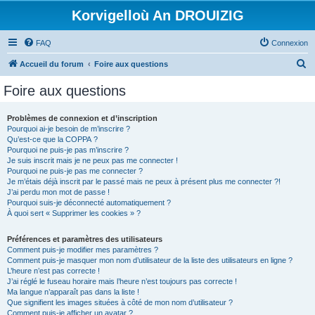
Korvigelloù An DROUIZIG
FAQ
Connexion
R
Accueil du forum
Foire aux questions
e
Foire aux questions
c
h
Problèmes de connexion et d’inscription
Pourquoi ai-je besoin de m’inscrire ?
e
Qu’est-ce que la COPPA ?
r
Pourquoi ne puis-je pas m’inscrire ?
Je suis inscrit mais je ne peux pas me connecter !
c
Pourquoi ne puis-je pas me connecter ?
Je m’étais déjà inscrit par le passé mais ne peux à présent plus me connecter ?!
h
J’ai perdu mon mot de passe !
e
Pourquoi suis-je déconnecté automatiquement ?
À quoi sert « Supprimer les cookies » ?
r
Préférences et paramètres des utilisateurs
Comment puis-je modifier mes paramètres ?
Comment puis-je masquer mon nom d’utilisateur de la liste des utilisateurs en ligne ?
L’heure n’est pas correcte !
J’ai réglé le fuseau horaire mais l’heure n’est toujours pas correcte !
Ma langue n’apparaît pas dans la liste !
Que signifient les images situées à côté de mon nom d’utilisateur ?
Comment puis-je afficher un avatar ?