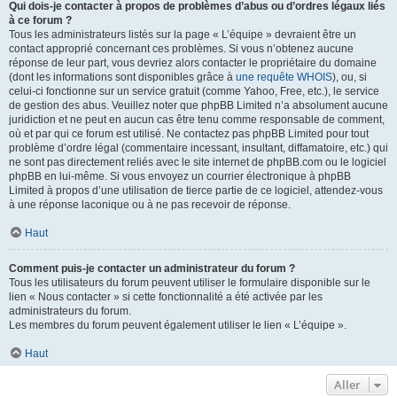
Qui dois-je contacter à propos de problèmes d’abus ou d’ordres légaux liés
à ce forum ?
Tous les administrateurs listés sur la page « L’équipe » devraient être un
contact approprié concernant ces problèmes. Si vous n’obtenez aucune
réponse de leur part, vous devriez alors contacter le propriétaire du domaine
(dont les informations sont disponibles grâce à
une requête WHOIS
), ou, si
celui-ci fonctionne sur un service gratuit (comme Yahoo, Free, etc.), le service
de gestion des abus. Veuillez noter que phpBB Limited n’a absolument aucune
juridiction et ne peut en aucun cas être tenu comme responsable de comment,
où et par qui ce forum est utilisé. Ne contactez pas phpBB Limited pour tout
problème d’ordre légal (commentaire incessant, insultant, diffamatoire, etc.) qui
ne sont pas directement reliés avec le site internet de phpBB.com ou le logiciel
phpBB en lui-même. Si vous envoyez un courrier électronique à phpBB
Limited à propos d’une utilisation de tierce partie de ce logiciel, attendez-vous
à une réponse laconique ou à ne pas recevoir de réponse.
Haut
Comment puis-je contacter un administrateur du forum ?
Tous les utilisateurs du forum peuvent utiliser le formulaire disponible sur le
lien « Nous contacter » si cette fonctionnalité a été activée par les
administrateurs du forum.
Les membres du forum peuvent également utiliser le lien « L’équipe ».
Haut
Aller