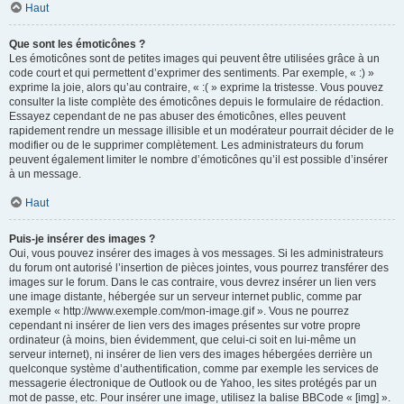
Haut
Que sont les émoticônes ?
Les émoticônes sont de petites images qui peuvent être utilisées grâce à un
code court et qui permettent d’exprimer des sentiments. Par exemple, « :) »
exprime la joie, alors qu’au contraire, « :( » exprime la tristesse. Vous pouvez
consulter la liste complète des émoticônes depuis le formulaire de rédaction.
Essayez cependant de ne pas abuser des émoticônes, elles peuvent
rapidement rendre un message illisible et un modérateur pourrait décider de le
modifier ou de le supprimer complètement. Les administrateurs du forum
peuvent également limiter le nombre d’émoticônes qu’il est possible d’insérer
à un message.
Haut
Puis-je insérer des images ?
Oui, vous pouvez insérer des images à vos messages. Si les administrateurs
du forum ont autorisé l’insertion de pièces jointes, vous pourrez transférer des
images sur le forum. Dans le cas contraire, vous devrez insérer un lien vers
une image distante, hébergée sur un serveur internet public, comme par
exemple « http://www.exemple.com/mon-image.gif ». Vous ne pourrez
cependant ni insérer de lien vers des images présentes sur votre propre
ordinateur (à moins, bien évidemment, que celui-ci soit en lui-même un
serveur internet), ni insérer de lien vers des images hébergées derrière un
quelconque système d’authentification, comme par exemple les services de
messagerie électronique de Outlook ou de Yahoo, les sites protégés par un
mot de passe, etc. Pour insérer une image, utilisez la balise BBCode « [img] ».