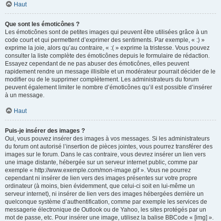
Haut
Que sont les émoticônes ?
Les émoticônes sont de petites images qui peuvent être utilisées grâce à un
code court et qui permettent d’exprimer des sentiments. Par exemple, « :) »
exprime la joie, alors qu’au contraire, « :( » exprime la tristesse. Vous pouvez
consulter la liste complète des émoticônes depuis le formulaire de rédaction.
Essayez cependant de ne pas abuser des émoticônes, elles peuvent
rapidement rendre un message illisible et un modérateur pourrait décider de le
modifier ou de le supprimer complètement. Les administrateurs du forum
peuvent également limiter le nombre d’émoticônes qu’il est possible d’insérer
à un message.
Haut
Puis-je insérer des images ?
Oui, vous pouvez insérer des images à vos messages. Si les administrateurs
du forum ont autorisé l’insertion de pièces jointes, vous pourrez transférer des
images sur le forum. Dans le cas contraire, vous devrez insérer un lien vers
une image distante, hébergée sur un serveur internet public, comme par
exemple « http://www.exemple.com/mon-image.gif ». Vous ne pourrez
cependant ni insérer de lien vers des images présentes sur votre propre
ordinateur (à moins, bien évidemment, que celui-ci soit en lui-même un
serveur internet), ni insérer de lien vers des images hébergées derrière un
quelconque système d’authentification, comme par exemple les services de
messagerie électronique de Outlook ou de Yahoo, les sites protégés par un
mot de passe, etc. Pour insérer une image, utilisez la balise BBCode « [img] ».