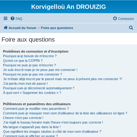
Korvigelloù An DROUIZIG
FAQ
Connexion
R
Accueil du forum
Foire aux questions
e
Foire aux questions
c
h
Problèmes de connexion et d’inscription
Pourquoi ai-je besoin de m’inscrire ?
e
Qu’est-ce que la COPPA ?
r
Pourquoi ne puis-je pas m’inscrire ?
Je suis inscrit mais je ne peux pas me connecter !
c
Pourquoi ne puis-je pas me connecter ?
Je m’étais déjà inscrit par le passé mais ne peux à présent plus me connecter ?!
h
J’ai perdu mon mot de passe !
e
Pourquoi suis-je déconnecté automatiquement ?
À quoi sert « Supprimer les cookies » ?
r
Préférences et paramètres des utilisateurs
Comment puis-je modifier mes paramètres ?
Comment puis-je masquer mon nom d’utilisateur de la liste des utilisateurs en ligne ?
L’heure n’est pas correcte !
J’ai réglé le fuseau horaire mais l’heure n’est toujours pas correcte !
Ma langue n’apparaît pas dans la liste !
Que signifient les images situées à côté de mon nom d’utilisateur ?
Comment puis-je afficher un avatar ?