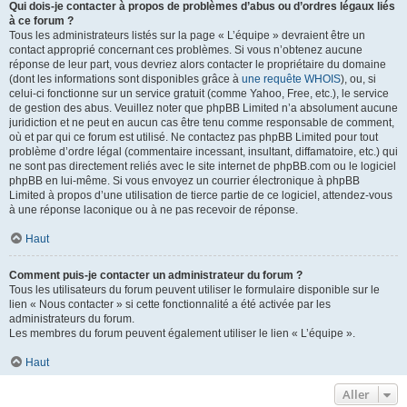
Qui dois-je contacter à propos de problèmes d’abus ou d’ordres légaux liés
à ce forum ?
Tous les administrateurs listés sur la page « L’équipe » devraient être un
contact approprié concernant ces problèmes. Si vous n’obtenez aucune
réponse de leur part, vous devriez alors contacter le propriétaire du domaine
(dont les informations sont disponibles grâce à
une requête WHOIS
), ou, si
celui-ci fonctionne sur un service gratuit (comme Yahoo, Free, etc.), le service
de gestion des abus. Veuillez noter que phpBB Limited n’a absolument aucune
juridiction et ne peut en aucun cas être tenu comme responsable de comment,
où et par qui ce forum est utilisé. Ne contactez pas phpBB Limited pour tout
problème d’ordre légal (commentaire incessant, insultant, diffamatoire, etc.) qui
ne sont pas directement reliés avec le site internet de phpBB.com ou le logiciel
phpBB en lui-même. Si vous envoyez un courrier électronique à phpBB
Limited à propos d’une utilisation de tierce partie de ce logiciel, attendez-vous
à une réponse laconique ou à ne pas recevoir de réponse.
Haut
Comment puis-je contacter un administrateur du forum ?
Tous les utilisateurs du forum peuvent utiliser le formulaire disponible sur le
lien « Nous contacter » si cette fonctionnalité a été activée par les
administrateurs du forum.
Les membres du forum peuvent également utiliser le lien « L’équipe ».
Haut
Aller