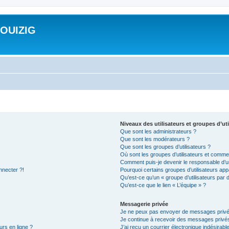
ROUIZIG
Niveaux des utilisateurs et groupes d’uti
Que sont les administrateurs ?
Que sont les modérateurs ?
Que sont les groupes d’utilisateurs ?
Où sont les groupes d’utilisateurs et commen
Comment puis-je devenir le responsable d’un
nnecter ?!
Pourquoi certains groupes d’utilisateurs app
Qu’est-ce qu’un « groupe d’utilisateurs par 
Qu’est-ce que le lien « L’équipe » ?
Messagerie privée
Je ne peux pas envoyer de messages privé
Je continue à recevoir des messages privés 
urs en ligne ?
J’ai reçu un courrier électronique indésirabl