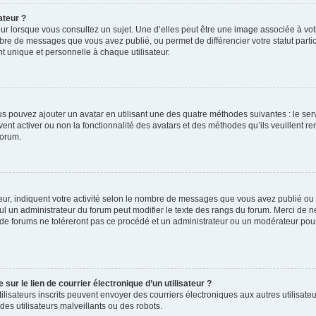
ateur ?
ur lorsque vous consultez un sujet. Une d’elles peut être une image associée à vo
mbre de messages que vous avez publié, ou permet de différencier votre statut parti
 unique et personnelle à chaque utilisateur.
ous pouvez ajouter un avatar en utilisant une des quatre méthodes suivantes : le serv
ent activer ou non la fonctionnalité des avatars et des méthodes qu’ils veuillent ren
forum.
ur, indiquent votre activité selon le nombre de messages que vous avez publié ou id
eul un administrateur du forum peut modifier le texte des rangs du forum. Merci de 
de forums ne toléreront pas ce procédé et un administrateur ou un modérateur pou
ur le lien de courrier électronique d’un utilisateur ?
s utilisateurs inscrits peuvent envoyer des courriers électroniques aux autres utili
es utilisateurs malveillants ou des robots.