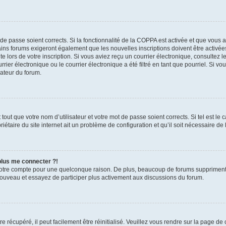
t de passe soient corrects. Si la fonctionnalité de la COPPA est activée et que vous 
ains forums exigeront également que les nouvelles inscriptions doivent être activée
te lors de votre inscription. Si vous aviez reçu un courrier électronique, consultez l
r électronique ou le courrier électronique a été filtré en tant que pourriel. Si vo
rateur du forum.
out que votre nom d’utilisateur et votre mot de passe soient corrects. Si tel est le
iétaire du site internet ait un problème de configuration et qu’il soit nécessaire de l
 plus me connecter ?!
votre compte pour une quelconque raison. De plus, beaucoup de forums suppriment pér
 nouveau et essayez de participer plus activement aux discussions du forum.
 récupéré, il peut facilement être réinitialisé. Veuillez vous rendre sur la page de