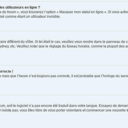
s utilisateurs en ligne ?
s du forum », vous trouverez l’option « Masquer mon statut en ligne ». Si vous activ
é comme étant un utilisateur invisible.
aire différent du vôtre. Si tel était le cas, veuillez vous rendre dans le panneau de co
ey, etc. Veuillez noter que le réglage du fuseau horaire, comme la plupart des autr
orrecte !
 mais que l’heure n’est toujours pas correcte, il est probable que l’horloge du serve
orum, soit le logiciel n’a pas encore été traduit dans votre langue. Essayez de deman
 n’existe pas, vous êtes libre de vous porter volontaire et commencer une nouvelle t