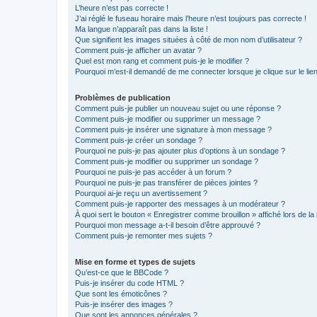
L’heure n’est pas correcte !
J’ai réglé le fuseau horaire mais l’heure n’est toujours pas correcte !
Ma langue n’apparaît pas dans la liste !
Que signifient les images situées à côté de mon nom d’utilisateur ?
Comment puis-je afficher un avatar ?
Quel est mon rang et comment puis-je le modifier ?
Pourquoi m’est-il demandé de me connecter lorsque je clique sur le lien 
Problèmes de publication
Comment puis-je publier un nouveau sujet ou une réponse ?
Comment puis-je modifier ou supprimer un message ?
Comment puis-je insérer une signature à mon message ?
Comment puis-je créer un sondage ?
Pourquoi ne puis-je pas ajouter plus d’options à un sondage ?
Comment puis-je modifier ou supprimer un sondage ?
Pourquoi ne puis-je pas accéder à un forum ?
Pourquoi ne puis-je pas transférer de pièces jointes ?
Pourquoi ai-je reçu un avertissement ?
Comment puis-je rapporter des messages à un modérateur ?
À quoi sert le bouton « Enregistrer comme brouillon » affiché lors de la 
Pourquoi mon message a-t-il besoin d’être approuvé ?
Comment puis-je remonter mes sujets ?
Mise en forme et types de sujets
Qu’est-ce que le BBCode ?
Puis-je insérer du code HTML ?
Que sont les émoticônes ?
Puis-je insérer des images ?
Que sont les annonces générales ?