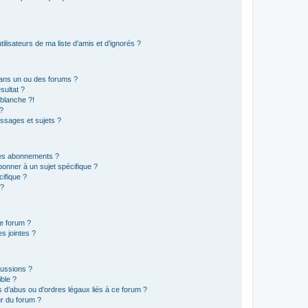
lisateurs de ma liste d’amis et d’ignorés ?
ans un ou des forums ?
sultat ?
blanche ?!
?
ssages et sujets ?
t les abonnements ?
onner à un sujet spécifique ?
ifique ?
 ?
ce forum ?
s jointes ?
cussions ?
ible ?
 d’abus ou d’ordres légaux liés à ce forum ?
r du forum ?