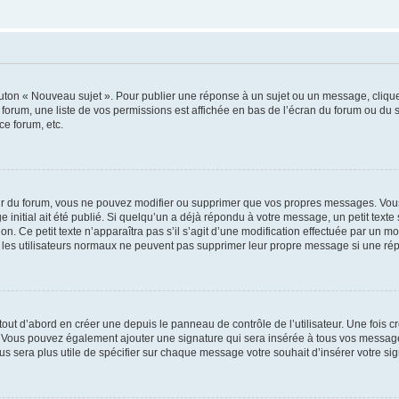
outon « Nouveau sujet ». Pour publier une réponse à un sujet ou un message, cliqu
 forum, une liste de vos permissions est affichée en bas de l’écran du forum ou du
ce forum, etc.
r du forum, vous ne pouvez modifier ou supprimer que vos propres messages. Vou
 initial ait été publié. Si quelqu’un a déjà répondu à votre message, un petit text
ion. Ce petit texte n’apparaîtra pas s’il s’agit d’une modification effectuée par un 
ue les utilisateurs normaux ne peuvent pas supprimer leur propre message si une ré
ut d’abord en créer une depuis le panneau de contrôle de l’utilisateur. Une fois c
ure. Vous pouvez également ajouter une signature qui sera insérée à tous vos mess
 vous sera plus utile de spécifier sur chaque message votre souhait d’insérer votre si