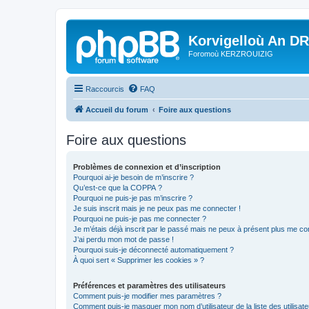
Korvigelloù An D
Foromoù KERZROUIZIG
Raccourcis
FAQ
Accueil du forum
Foire aux questions
Foire aux questions
Problèmes de connexion et d’inscription
Pourquoi ai-je besoin de m’inscrire ?
Qu’est-ce que la COPPA ?
Pourquoi ne puis-je pas m’inscrire ?
Je suis inscrit mais je ne peux pas me connecter !
Pourquoi ne puis-je pas me connecter ?
Je m’étais déjà inscrit par le passé mais ne peux à présent plus me co
J’ai perdu mon mot de passe !
Pourquoi suis-je déconnecté automatiquement ?
À quoi sert « Supprimer les cookies » ?
Préférences et paramètres des utilisateurs
Comment puis-je modifier mes paramètres ?
Comment puis-je masquer mon nom d’utilisateur de la liste des utilisate