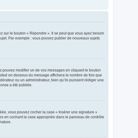
ez sur le bouton « Répondre ». Il se peut que vous ayez besoin
 sujet. Par exemple : vous pouvez publier de nouveaux sujets
s pouvez modifier un de vos messages en cliquant le bouton
e situé en dessous du message affichera le nombre de fois que
modérateur ou un administrateur, bien qu’ils puissent rédiger une
ponse a été publiée.
réée, vous pouvez cocher la case « Insérer une signature »
ages en cochant la case appropriée dans le panneau de contrôle
gnature.