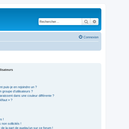
Rechercher
Recherche avancé
Connexion
lisateurs
t puis-je en rejoindre un ?
 groupe d’utilisateurs ?
araissent dans une couleur différente ?
défaut » ?
s !
non sollicités !
e de la part de quelqu’un sur ce forum !