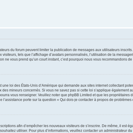
trateurs du forum peuvent limiter la publication de messages aux utilisateurs inscri
visiteurs, tels que l’affichage d’avatars personnalisés, l’utilisation de la messager
ription ne vous prend qu’un court instant, c’est pourquoi nous vous recommandons de l
t une loi des États-Unis d’Amérique qui demande aux sites internet collectant pot
 des mineurs concernés. Si vous ne savez pas si cette loi s’applique également au
 pourra vous renseigner. Veuillez noter que phpBB Limited et que les propriétaires
ue l’assistance porte sur la question « Qui dois-je contacter à propos de problèmes 
inscriptions afin d’empêcher les nouveaux visiteurs de s’inscrire. De même, il est é
s souhaitez utiliser. Pour plus d’informations, veuillez contacter un administrateur du