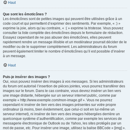
Haut
Que sont les émoticônes ?
Les émoticônes sont de petites images qui peuvent être utilisées grâce à un
code court et qui permettent d’exprimer des sentiments. Par exemple, « :) »
exprime la joie, alors qu’au contraire, « :( » exprime la tristesse. Vous pouvez
consulter la liste complète des émoticônes depuis le formulaire de rédaction.
Essayez cependant de ne pas abuser des émoticônes, elles peuvent
rapidement rendre un message illisible et un modérateur pourrait décider de le
modifier ou de le supprimer complètement. Les administrateurs du forum
peuvent également limiter le nombre d’émoticônes qu’il est possible d’insérer
à un message.
Haut
Puis-je insérer des images ?
Oui, vous pouvez insérer des images à vos messages. Si les administrateurs
du forum ont autorisé l’insertion de pièces jointes, vous pourrez transférer des
images sur le forum. Dans le cas contraire, vous devrez insérer un lien vers
une image distante, hébergée sur un serveur internet public, comme par
exemple « http://www.exemple.com/mon-image.gif ». Vous ne pourrez
cependant ni insérer de lien vers des images présentes sur votre propre
ordinateur (à moins, bien évidemment, que celui-ci soit en lui-même un
serveur internet), ni insérer de lien vers des images hébergées derrière un
quelconque système d’authentification, comme par exemple les services de
messagerie électronique de Outlook ou de Yahoo, les sites protégés par un
mot de passe, etc. Pour insérer une image, utilisez la balise BBCode « [img] ».