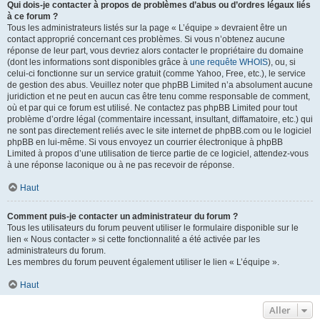
Qui dois-je contacter à propos de problèmes d’abus ou d’ordres légaux liés
à ce forum ?
Tous les administrateurs listés sur la page « L’équipe » devraient être un
contact approprié concernant ces problèmes. Si vous n’obtenez aucune
réponse de leur part, vous devriez alors contacter le propriétaire du domaine
(dont les informations sont disponibles grâce à
une requête WHOIS
), ou, si
celui-ci fonctionne sur un service gratuit (comme Yahoo, Free, etc.), le service
de gestion des abus. Veuillez noter que phpBB Limited n’a absolument aucune
juridiction et ne peut en aucun cas être tenu comme responsable de comment,
où et par qui ce forum est utilisé. Ne contactez pas phpBB Limited pour tout
problème d’ordre légal (commentaire incessant, insultant, diffamatoire, etc.) qui
ne sont pas directement reliés avec le site internet de phpBB.com ou le logiciel
phpBB en lui-même. Si vous envoyez un courrier électronique à phpBB
Limited à propos d’une utilisation de tierce partie de ce logiciel, attendez-vous
à une réponse laconique ou à ne pas recevoir de réponse.
Haut
Comment puis-je contacter un administrateur du forum ?
Tous les utilisateurs du forum peuvent utiliser le formulaire disponible sur le
lien « Nous contacter » si cette fonctionnalité a été activée par les
administrateurs du forum.
Les membres du forum peuvent également utiliser le lien « L’équipe ».
Haut
Aller