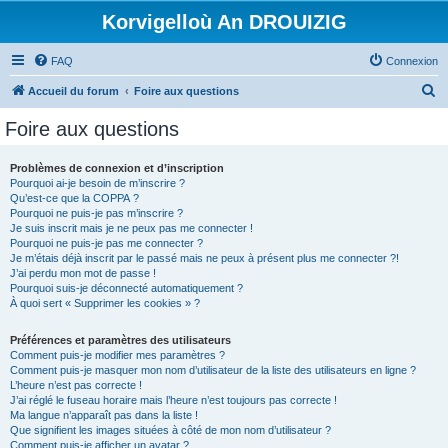
Korvigelloù An DROUIZIG
FAQ
Connexion
R
Accueil du forum
Foire aux questions
e
Foire aux questions
c
h
Problèmes de connexion et d’inscription
Pourquoi ai-je besoin de m’inscrire ?
e
Qu’est-ce que la COPPA ?
r
Pourquoi ne puis-je pas m’inscrire ?
Je suis inscrit mais je ne peux pas me connecter !
c
Pourquoi ne puis-je pas me connecter ?
Je m’étais déjà inscrit par le passé mais ne peux à présent plus me connecter ?!
h
J’ai perdu mon mot de passe !
e
Pourquoi suis-je déconnecté automatiquement ?
À quoi sert « Supprimer les cookies » ?
r
Préférences et paramètres des utilisateurs
Comment puis-je modifier mes paramètres ?
Comment puis-je masquer mon nom d’utilisateur de la liste des utilisateurs en ligne ?
L’heure n’est pas correcte !
J’ai réglé le fuseau horaire mais l’heure n’est toujours pas correcte !
Ma langue n’apparaît pas dans la liste !
Que signifient les images situées à côté de mon nom d’utilisateur ?
Comment puis-je afficher un avatar ?