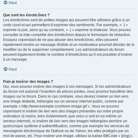
Haut
Que sont les émoticônes ?
Les émoticônes sont de petites images qui peuvent être utilisées grâce à un
code court et qui permettent d’exprimer des sentiments. Par exemple, « :) »
exprime la joie, alors qu’au contraire, « :( » exprime la tristesse. Vous pouvez
consulter la liste complète des émoticônes depuis le formulaire de rédaction.
Essayez cependant de ne pas abuser des émoticônes, elles peuvent
rapidement rendre un message illisible et un modérateur pourrait décider de le
modifier ou de le supprimer complètement. Les administrateurs du forum
peuvent également limiter le nombre d’émoticônes qu’il est possible d’insérer
à un message.
Haut
Puis-je insérer des images ?
Oui, vous pouvez insérer des images à vos messages. Si les administrateurs
du forum ont autorisé l’insertion de pièces jointes, vous pourrez transférer des
images sur le forum. Dans le cas contraire, vous devrez insérer un lien vers
une image distante, hébergée sur un serveur internet public, comme par
exemple « http://www.exemple.com/mon-image.gif ». Vous ne pourrez
cependant ni insérer de lien vers des images présentes sur votre propre
ordinateur (à moins, bien évidemment, que celui-ci soit en lui-même un
serveur internet), ni insérer de lien vers des images hébergées derrière un
quelconque système d’authentification, comme par exemple les services de
messagerie électronique de Outlook ou de Yahoo, les sites protégés par un
mot de passe, etc. Pour insérer une image, utilisez la balise BBCode « [img] ».