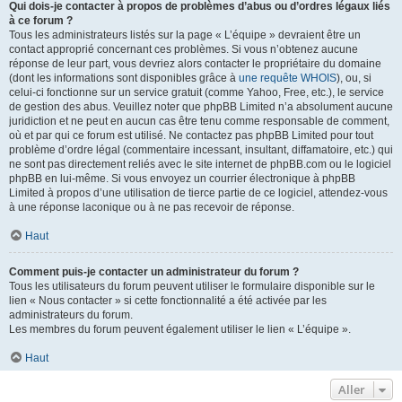
Qui dois-je contacter à propos de problèmes d’abus ou d’ordres légaux liés
à ce forum ?
Tous les administrateurs listés sur la page « L’équipe » devraient être un
contact approprié concernant ces problèmes. Si vous n’obtenez aucune
réponse de leur part, vous devriez alors contacter le propriétaire du domaine
(dont les informations sont disponibles grâce à
une requête WHOIS
), ou, si
celui-ci fonctionne sur un service gratuit (comme Yahoo, Free, etc.), le service
de gestion des abus. Veuillez noter que phpBB Limited n’a absolument aucune
juridiction et ne peut en aucun cas être tenu comme responsable de comment,
où et par qui ce forum est utilisé. Ne contactez pas phpBB Limited pour tout
problème d’ordre légal (commentaire incessant, insultant, diffamatoire, etc.) qui
ne sont pas directement reliés avec le site internet de phpBB.com ou le logiciel
phpBB en lui-même. Si vous envoyez un courrier électronique à phpBB
Limited à propos d’une utilisation de tierce partie de ce logiciel, attendez-vous
à une réponse laconique ou à ne pas recevoir de réponse.
Haut
Comment puis-je contacter un administrateur du forum ?
Tous les utilisateurs du forum peuvent utiliser le formulaire disponible sur le
lien « Nous contacter » si cette fonctionnalité a été activée par les
administrateurs du forum.
Les membres du forum peuvent également utiliser le lien « L’équipe ».
Haut
Aller