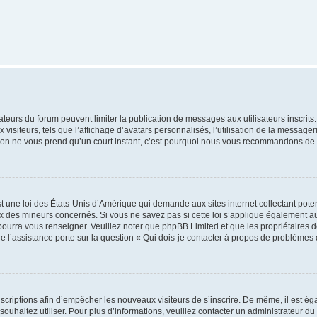
trateurs du forum peuvent limiter la publication de messages aux utilisateurs inscri
visiteurs, tels que l’affichage d’avatars personnalisés, l’utilisation de la messager
ription ne vous prend qu’un court instant, c’est pourquoi nous vous recommandons de l
t une loi des États-Unis d’Amérique qui demande aux sites internet collectant pot
 des mineurs concernés. Si vous ne savez pas si cette loi s’applique également au
 pourra vous renseigner. Veuillez noter que phpBB Limited et que les propriétaires
ue l’assistance porte sur la question « Qui dois-je contacter à propos de problèmes 
inscriptions afin d’empêcher les nouveaux visiteurs de s’inscrire. De même, il est é
s souhaitez utiliser. Pour plus d’informations, veuillez contacter un administrateur du