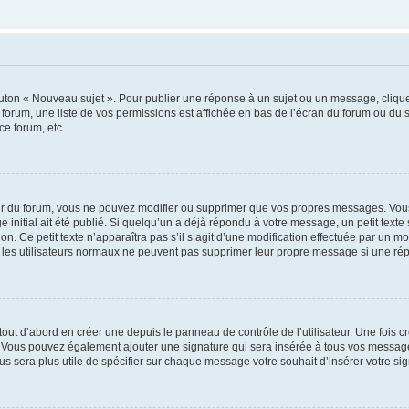
outon « Nouveau sujet ». Pour publier une réponse à un sujet ou un message, cliqu
 forum, une liste de vos permissions est affichée en bas de l’écran du forum ou du
ce forum, etc.
r du forum, vous ne pouvez modifier ou supprimer que vos propres messages. Vou
 initial ait été publié. Si quelqu’un a déjà répondu à votre message, un petit text
ion. Ce petit texte n’apparaîtra pas s’il s’agit d’une modification effectuée par un 
ue les utilisateurs normaux ne peuvent pas supprimer leur propre message si une ré
ut d’abord en créer une depuis le panneau de contrôle de l’utilisateur. Une fois c
ure. Vous pouvez également ajouter une signature qui sera insérée à tous vos mess
 vous sera plus utile de spécifier sur chaque message votre souhait d’insérer votre si