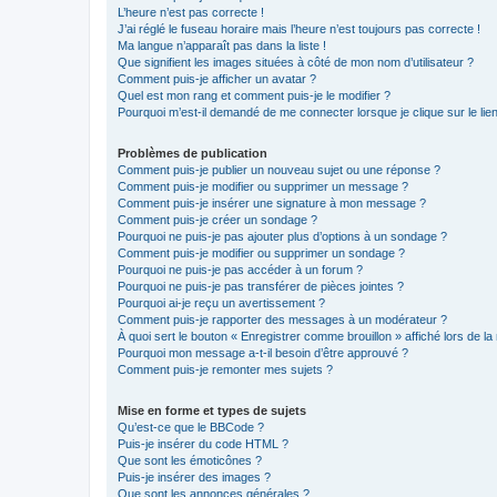
L’heure n’est pas correcte !
J’ai réglé le fuseau horaire mais l’heure n’est toujours pas correcte !
Ma langue n’apparaît pas dans la liste !
Que signifient les images situées à côté de mon nom d’utilisateur ?
Comment puis-je afficher un avatar ?
Quel est mon rang et comment puis-je le modifier ?
Pourquoi m’est-il demandé de me connecter lorsque je clique sur le lien 
Problèmes de publication
Comment puis-je publier un nouveau sujet ou une réponse ?
Comment puis-je modifier ou supprimer un message ?
Comment puis-je insérer une signature à mon message ?
Comment puis-je créer un sondage ?
Pourquoi ne puis-je pas ajouter plus d’options à un sondage ?
Comment puis-je modifier ou supprimer un sondage ?
Pourquoi ne puis-je pas accéder à un forum ?
Pourquoi ne puis-je pas transférer de pièces jointes ?
Pourquoi ai-je reçu un avertissement ?
Comment puis-je rapporter des messages à un modérateur ?
À quoi sert le bouton « Enregistrer comme brouillon » affiché lors de la 
Pourquoi mon message a-t-il besoin d’être approuvé ?
Comment puis-je remonter mes sujets ?
Mise en forme et types de sujets
Qu’est-ce que le BBCode ?
Puis-je insérer du code HTML ?
Que sont les émoticônes ?
Puis-je insérer des images ?
Que sont les annonces générales ?