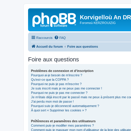
Korvigelloù An D
Foromoù KERZROUIZIG
Raccourcis
FAQ
Accueil du forum
Foire aux questions
Foire aux questions
Problèmes de connexion et d’inscription
Pourquoi ai-je besoin de m’inscrire ?
Qu’est-ce que la COPPA ?
Pourquoi ne puis-je pas m’inscrire ?
Je suis inscrit mais je ne peux pas me connecter !
Pourquoi ne puis-je pas me connecter ?
Je m’étais déjà inscrit par le passé mais ne peux à présent plus me co
J’ai perdu mon mot de passe !
Pourquoi suis-je déconnecté automatiquement ?
À quoi sert « Supprimer les cookies » ?
Préférences et paramètres des utilisateurs
Comment puis-je modifier mes paramètres ?
Comment puis-je masquer mon nom d’utilisateur de la liste des utilisate