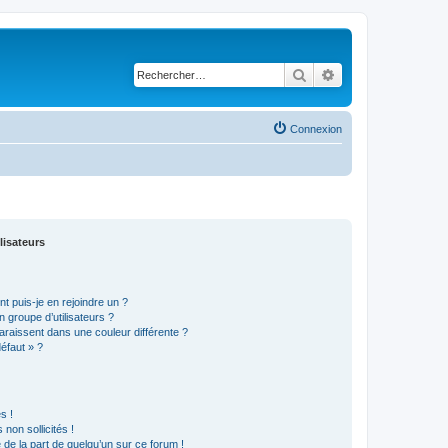
Rechercher
Recherche avancé
Connexion
lisateurs
t puis-je en rejoindre un ?
 groupe d’utilisateurs ?
araissent dans une couleur différente ?
défaut » ?
s !
non sollicités !
e de la part de quelqu’un sur ce forum !