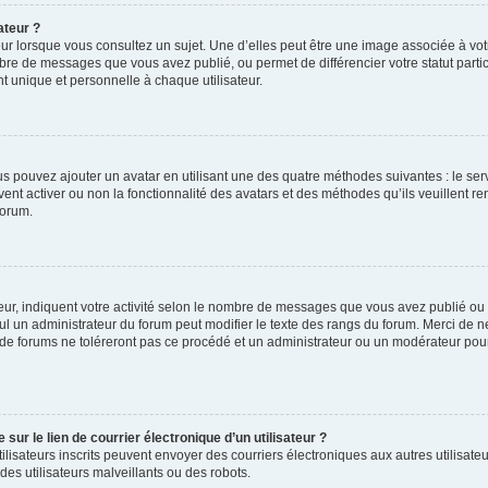
ateur ?
ur lorsque vous consultez un sujet. Une d’elles peut être une image associée à vo
mbre de messages que vous avez publié, ou permet de différencier votre statut parti
 unique et personnelle à chaque utilisateur.
ous pouvez ajouter un avatar en utilisant une des quatre méthodes suivantes : le serv
ent activer ou non la fonctionnalité des avatars et des méthodes qu’ils veuillent ren
forum.
ur, indiquent votre activité selon le nombre de messages que vous avez publié ou id
eul un administrateur du forum peut modifier le texte des rangs du forum. Merci de 
de forums ne toléreront pas ce procédé et un administrateur ou un modérateur pou
ur le lien de courrier électronique d’un utilisateur ?
s utilisateurs inscrits peuvent envoyer des courriers électroniques aux autres utili
es utilisateurs malveillants ou des robots.