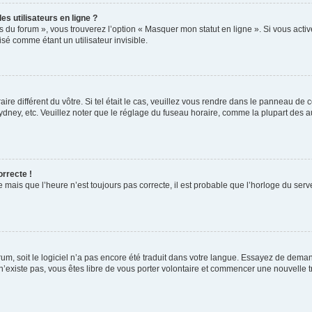
s utilisateurs en ligne ?
s du forum », vous trouverez l’option « Masquer mon statut en ligne ». Si vous activ
é comme étant un utilisateur invisible.
aire différent du vôtre. Si tel était le cas, veuillez vous rendre dans le panneau de co
ey, etc. Veuillez noter que le réglage du fuseau horaire, comme la plupart des autr
orrecte !
 mais que l’heure n’est toujours pas correcte, il est probable que l’horloge du serve
orum, soit le logiciel n’a pas encore été traduit dans votre langue. Essayez de deman
 n’existe pas, vous êtes libre de vous porter volontaire et commencer une nouvelle t