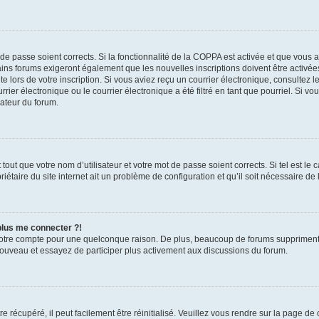
t de passe soient corrects. Si la fonctionnalité de la COPPA est activée et que vous 
ains forums exigeront également que les nouvelles inscriptions doivent être activée
te lors de votre inscription. Si vous aviez reçu un courrier électronique, consultez l
r électronique ou le courrier électronique a été filtré en tant que pourriel. Si vo
rateur du forum.
out que votre nom d’utilisateur et votre mot de passe soient corrects. Si tel est le
iétaire du site internet ait un problème de configuration et qu’il soit nécessaire de l
 plus me connecter ?!
votre compte pour une quelconque raison. De plus, beaucoup de forums suppriment pér
 nouveau et essayez de participer plus activement aux discussions du forum.
 récupéré, il peut facilement être réinitialisé. Veuillez vous rendre sur la page de