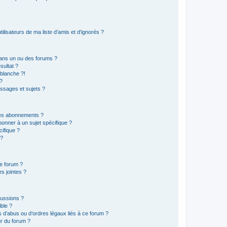
lisateurs de ma liste d’amis et d’ignorés ?
ans un ou des forums ?
sultat ?
blanche ?!
?
ssages et sujets ?
t les abonnements ?
onner à un sujet spécifique ?
ifique ?
 ?
ce forum ?
s jointes ?
cussions ?
ible ?
 d’abus ou d’ordres légaux liés à ce forum ?
r du forum ?