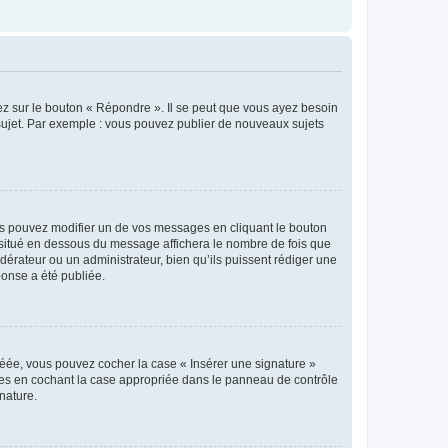
ez sur le bouton « Répondre ». Il se peut que vous ayez besoin
 sujet. Par exemple : vous pouvez publier de nouveaux sujets
s pouvez modifier un de vos messages en cliquant le bouton
e situé en dessous du message affichera le nombre de fois que
modérateur ou un administrateur, bien qu’ils puissent rédiger une
ponse a été publiée.
réée, vous pouvez cocher la case « Insérer une signature »
ages en cochant la case appropriée dans le panneau de contrôle
gnature.