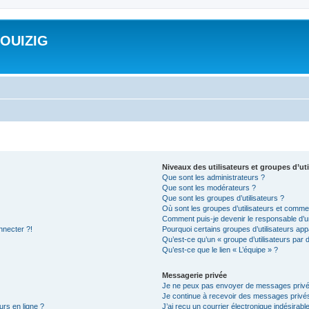
ROUIZIG
Niveaux des utilisateurs et groupes d’uti
Que sont les administrateurs ?
Que sont les modérateurs ?
Que sont les groupes d’utilisateurs ?
Où sont les groupes d’utilisateurs et commen
Comment puis-je devenir le responsable d’un
nnecter ?!
Pourquoi certains groupes d’utilisateurs app
Qu’est-ce qu’un « groupe d’utilisateurs par 
Qu’est-ce que le lien « L’équipe » ?
Messagerie privée
Je ne peux pas envoyer de messages privé
Je continue à recevoir des messages privés 
urs en ligne ?
J’ai reçu un courrier électronique indésirabl