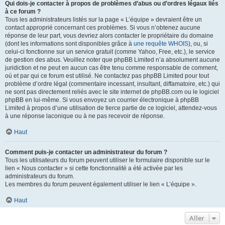
Qui dois-je contacter à propos de problèmes d’abus ou d’ordres légaux liés
à ce forum ?
Tous les administrateurs listés sur la page « L’équipe » devraient être un
contact approprié concernant ces problèmes. Si vous n’obtenez aucune
réponse de leur part, vous devriez alors contacter le propriétaire du domaine
(dont les informations sont disponibles grâce à
une requête WHOIS
), ou, si
celui-ci fonctionne sur un service gratuit (comme Yahoo, Free, etc.), le service
de gestion des abus. Veuillez noter que phpBB Limited n’a absolument aucune
juridiction et ne peut en aucun cas être tenu comme responsable de comment,
où et par qui ce forum est utilisé. Ne contactez pas phpBB Limited pour tout
problème d’ordre légal (commentaire incessant, insultant, diffamatoire, etc.) qui
ne sont pas directement reliés avec le site internet de phpBB.com ou le logiciel
phpBB en lui-même. Si vous envoyez un courrier électronique à phpBB
Limited à propos d’une utilisation de tierce partie de ce logiciel, attendez-vous
à une réponse laconique ou à ne pas recevoir de réponse.
Haut
Comment puis-je contacter un administrateur du forum ?
Tous les utilisateurs du forum peuvent utiliser le formulaire disponible sur le
lien « Nous contacter » si cette fonctionnalité a été activée par les
administrateurs du forum.
Les membres du forum peuvent également utiliser le lien « L’équipe ».
Haut
Aller