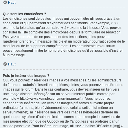
Haut
Que sont les émoticônes ?
Les émoticônes sont de petites images qui peuvent être utilisées grâce à un
code court et qui permettent d’exprimer des sentiments. Par exemple, « :) »
exprime la joie, alors qu’au contraire, « :( » exprime la tristesse. Vous pouvez
consulter la liste complète des émoticônes depuis le formulaire de rédaction.
Essayez cependant de ne pas abuser des émoticônes, elles peuvent
rapidement rendre un message illisible et un modérateur pourrait décider de le
modifier ou de le supprimer complètement. Les administrateurs du forum
peuvent également limiter le nombre d’émoticônes qu’il est possible d’insérer
à un message.
Haut
Puis-je insérer des images ?
Oui, vous pouvez insérer des images à vos messages. Si les administrateurs
du forum ont autorisé l’insertion de pièces jointes, vous pourrez transférer des
images sur le forum. Dans le cas contraire, vous devrez insérer un lien vers
une image distante, hébergée sur un serveur internet public, comme par
exemple « http://www.exemple.com/mon-image.gif ». Vous ne pourrez
cependant ni insérer de lien vers des images présentes sur votre propre
ordinateur (à moins, bien évidemment, que celui-ci soit en lui-même un
serveur internet), ni insérer de lien vers des images hébergées derrière un
quelconque système d’authentification, comme par exemple les services de
messagerie électronique de Outlook ou de Yahoo, les sites protégés par un
mot de passe, etc. Pour insérer une image, utilisez la balise BBCode « [img] ».