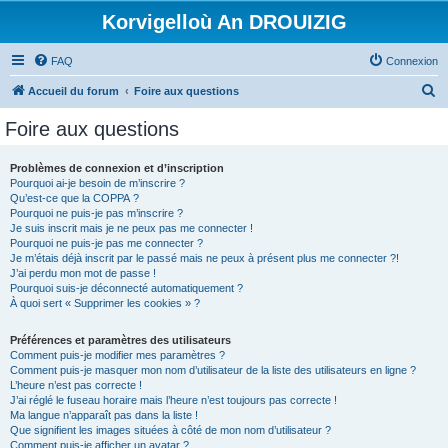
Korvigelloù An DROUIZIG
FAQ
Connexion
R
Accueil du forum
Foire aux questions
e
Foire aux questions
c
h
Problèmes de connexion et d’inscription
Pourquoi ai-je besoin de m’inscrire ?
e
Qu’est-ce que la COPPA ?
r
Pourquoi ne puis-je pas m’inscrire ?
Je suis inscrit mais je ne peux pas me connecter !
c
Pourquoi ne puis-je pas me connecter ?
Je m’étais déjà inscrit par le passé mais ne peux à présent plus me connecter ?!
h
J’ai perdu mon mot de passe !
e
Pourquoi suis-je déconnecté automatiquement ?
À quoi sert « Supprimer les cookies » ?
r
Préférences et paramètres des utilisateurs
Comment puis-je modifier mes paramètres ?
Comment puis-je masquer mon nom d’utilisateur de la liste des utilisateurs en ligne ?
L’heure n’est pas correcte !
J’ai réglé le fuseau horaire mais l’heure n’est toujours pas correcte !
Ma langue n’apparaît pas dans la liste !
Que signifient les images situées à côté de mon nom d’utilisateur ?
Comment puis-je afficher un avatar ?