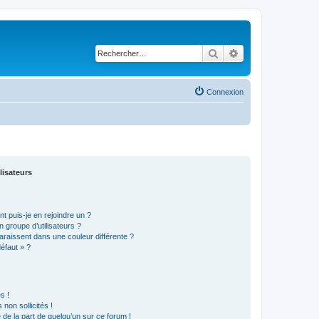
Rechercher
Recherche avancé
Connexion
lisateurs
t puis-je en rejoindre un ?
 groupe d’utilisateurs ?
araissent dans une couleur différente ?
défaut » ?
s !
non sollicités !
e de la part de quelqu’un sur ce forum !