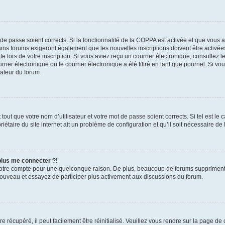
t de passe soient corrects. Si la fonctionnalité de la COPPA est activée et que vous 
ains forums exigeront également que les nouvelles inscriptions doivent être activée
te lors de votre inscription. Si vous aviez reçu un courrier électronique, consultez l
r électronique ou le courrier électronique a été filtré en tant que pourriel. Si vo
rateur du forum.
out que votre nom d’utilisateur et votre mot de passe soient corrects. Si tel est le
iétaire du site internet ait un problème de configuration et qu’il soit nécessaire de l
 plus me connecter ?!
votre compte pour une quelconque raison. De plus, beaucoup de forums suppriment pér
 nouveau et essayez de participer plus activement aux discussions du forum.
 récupéré, il peut facilement être réinitialisé. Veuillez vous rendre sur la page de