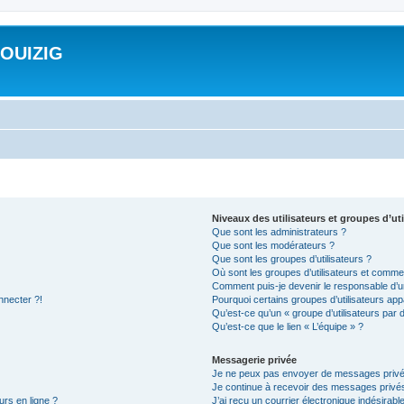
ROUIZIG
Niveaux des utilisateurs et groupes d’uti
Que sont les administrateurs ?
Que sont les modérateurs ?
Que sont les groupes d’utilisateurs ?
Où sont les groupes d’utilisateurs et commen
Comment puis-je devenir le responsable d’un
nnecter ?!
Pourquoi certains groupes d’utilisateurs app
Qu’est-ce qu’un « groupe d’utilisateurs par 
Qu’est-ce que le lien « L’équipe » ?
Messagerie privée
Je ne peux pas envoyer de messages privé
Je continue à recevoir des messages privés 
urs en ligne ?
J’ai reçu un courrier électronique indésirabl