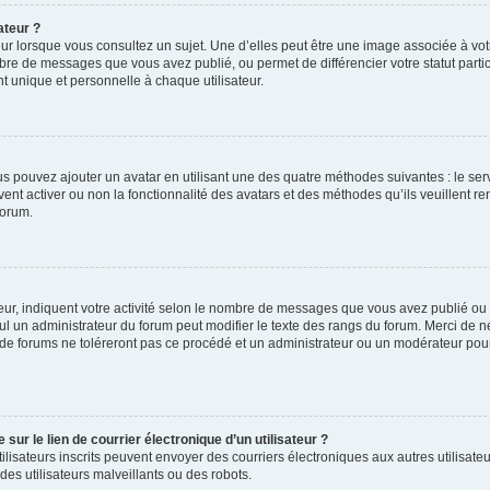
ateur ?
ur lorsque vous consultez un sujet. Une d’elles peut être une image associée à vo
mbre de messages que vous avez publié, ou permet de différencier votre statut parti
 unique et personnelle à chaque utilisateur.
ous pouvez ajouter un avatar en utilisant une des quatre méthodes suivantes : le serv
ent activer ou non la fonctionnalité des avatars et des méthodes qu’ils veuillent ren
forum.
ur, indiquent votre activité selon le nombre de messages que vous avez publié ou id
eul un administrateur du forum peut modifier le texte des rangs du forum. Merci de 
de forums ne toléreront pas ce procédé et un administrateur ou un modérateur pou
ur le lien de courrier électronique d’un utilisateur ?
s utilisateurs inscrits peuvent envoyer des courriers électroniques aux autres utili
es utilisateurs malveillants ou des robots.