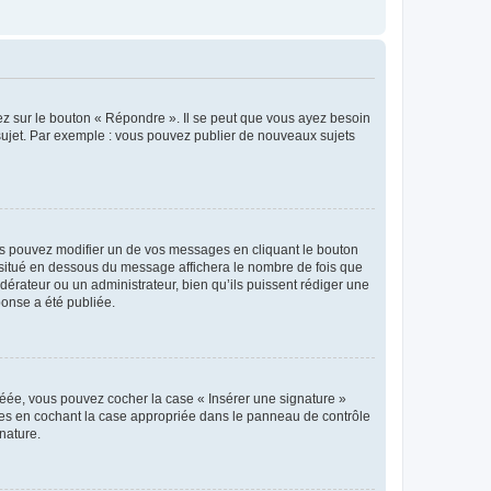
ez sur le bouton « Répondre ». Il se peut que vous ayez besoin
 sujet. Par exemple : vous pouvez publier de nouveaux sujets
s pouvez modifier un de vos messages en cliquant le bouton
e situé en dessous du message affichera le nombre de fois que
modérateur ou un administrateur, bien qu’ils puissent rédiger une
ponse a été publiée.
réée, vous pouvez cocher la case « Insérer une signature »
ages en cochant la case appropriée dans le panneau de contrôle
gnature.