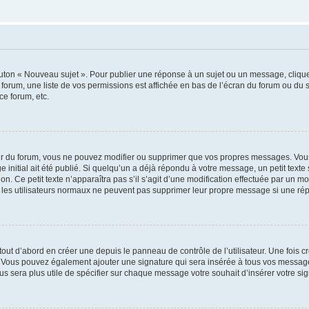
outon « Nouveau sujet ». Pour publier une réponse à un sujet ou un message, cliqu
 forum, une liste de vos permissions est affichée en bas de l’écran du forum ou du
ce forum, etc.
r du forum, vous ne pouvez modifier ou supprimer que vos propres messages. Vou
 initial ait été publié. Si quelqu’un a déjà répondu à votre message, un petit text
ion. Ce petit texte n’apparaîtra pas s’il s’agit d’une modification effectuée par un 
ue les utilisateurs normaux ne peuvent pas supprimer leur propre message si une ré
ut d’abord en créer une depuis le panneau de contrôle de l’utilisateur. Une fois c
ure. Vous pouvez également ajouter une signature qui sera insérée à tous vos mess
 vous sera plus utile de spécifier sur chaque message votre souhait d’insérer votre si