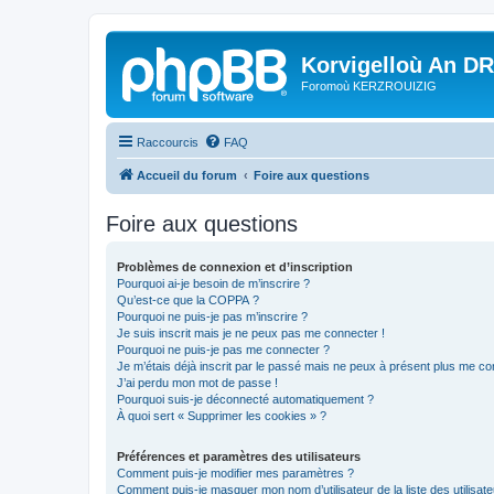
Korvigelloù An D
Foromoù KERZROUIZIG
Raccourcis
FAQ
Accueil du forum
Foire aux questions
Foire aux questions
Problèmes de connexion et d’inscription
Pourquoi ai-je besoin de m’inscrire ?
Qu’est-ce que la COPPA ?
Pourquoi ne puis-je pas m’inscrire ?
Je suis inscrit mais je ne peux pas me connecter !
Pourquoi ne puis-je pas me connecter ?
Je m’étais déjà inscrit par le passé mais ne peux à présent plus me co
J’ai perdu mon mot de passe !
Pourquoi suis-je déconnecté automatiquement ?
À quoi sert « Supprimer les cookies » ?
Préférences et paramètres des utilisateurs
Comment puis-je modifier mes paramètres ?
Comment puis-je masquer mon nom d’utilisateur de la liste des utilisate