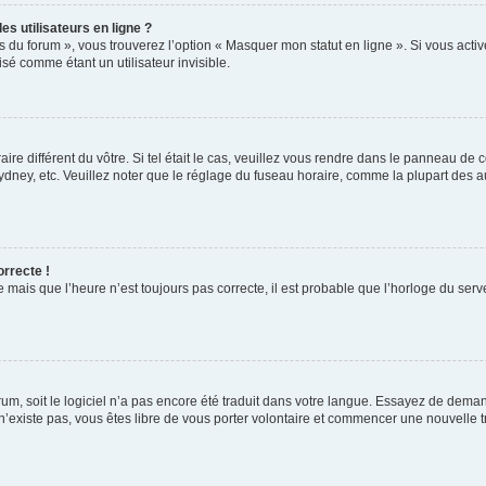
s utilisateurs en ligne ?
s du forum », vous trouverez l’option « Masquer mon statut en ligne ». Si vous activ
é comme étant un utilisateur invisible.
aire différent du vôtre. Si tel était le cas, veuillez vous rendre dans le panneau de co
ey, etc. Veuillez noter que le réglage du fuseau horaire, comme la plupart des autr
orrecte !
 mais que l’heure n’est toujours pas correcte, il est probable que l’horloge du serve
orum, soit le logiciel n’a pas encore été traduit dans votre langue. Essayez de deman
 n’existe pas, vous êtes libre de vous porter volontaire et commencer une nouvelle t