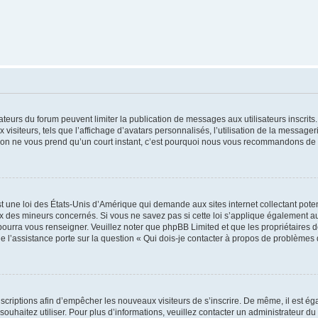
trateurs du forum peuvent limiter la publication de messages aux utilisateurs inscri
visiteurs, tels que l’affichage d’avatars personnalisés, l’utilisation de la messager
ription ne vous prend qu’un court instant, c’est pourquoi nous vous recommandons de l
t une loi des États-Unis d’Amérique qui demande aux sites internet collectant pot
 des mineurs concernés. Si vous ne savez pas si cette loi s’applique également au
 pourra vous renseigner. Veuillez noter que phpBB Limited et que les propriétaires
ue l’assistance porte sur la question « Qui dois-je contacter à propos de problèmes 
inscriptions afin d’empêcher les nouveaux visiteurs de s’inscrire. De même, il est é
s souhaitez utiliser. Pour plus d’informations, veuillez contacter un administrateur du