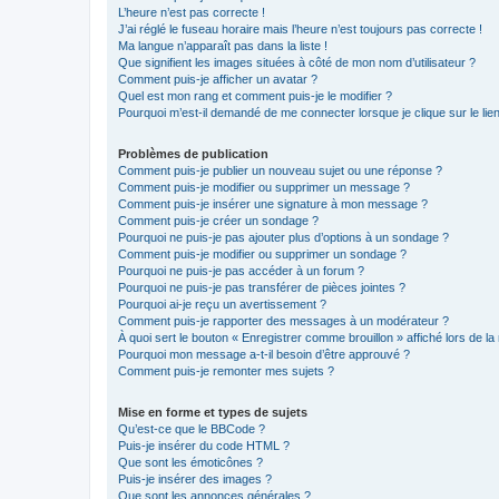
L’heure n’est pas correcte !
J’ai réglé le fuseau horaire mais l’heure n’est toujours pas correcte !
Ma langue n’apparaît pas dans la liste !
Que signifient les images situées à côté de mon nom d’utilisateur ?
Comment puis-je afficher un avatar ?
Quel est mon rang et comment puis-je le modifier ?
Pourquoi m’est-il demandé de me connecter lorsque je clique sur le lien 
Problèmes de publication
Comment puis-je publier un nouveau sujet ou une réponse ?
Comment puis-je modifier ou supprimer un message ?
Comment puis-je insérer une signature à mon message ?
Comment puis-je créer un sondage ?
Pourquoi ne puis-je pas ajouter plus d’options à un sondage ?
Comment puis-je modifier ou supprimer un sondage ?
Pourquoi ne puis-je pas accéder à un forum ?
Pourquoi ne puis-je pas transférer de pièces jointes ?
Pourquoi ai-je reçu un avertissement ?
Comment puis-je rapporter des messages à un modérateur ?
À quoi sert le bouton « Enregistrer comme brouillon » affiché lors de la 
Pourquoi mon message a-t-il besoin d’être approuvé ?
Comment puis-je remonter mes sujets ?
Mise en forme et types de sujets
Qu’est-ce que le BBCode ?
Puis-je insérer du code HTML ?
Que sont les émoticônes ?
Puis-je insérer des images ?
Que sont les annonces générales ?