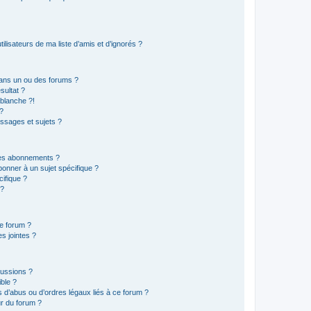
lisateurs de ma liste d’amis et d’ignorés ?
ans un ou des forums ?
sultat ?
blanche ?!
?
ssages et sujets ?
t les abonnements ?
onner à un sujet spécifique ?
ifique ?
 ?
ce forum ?
s jointes ?
cussions ?
ible ?
 d’abus ou d’ordres légaux liés à ce forum ?
r du forum ?