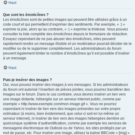
Haut
Que sont les émoticônes ?
Les émoticônes sont de petites images qui peuvent être utilisées grâce à un
code court et qui permettent d’exprimer des sentiments. Par exemple, « :) »
exprime la joie, alors qu’au contraire, « :( » exprime la tristesse. Vous pouvez
consulter la liste complète des émoticônes depuis le formulaire de rédaction.
Essayez cependant de ne pas abuser des émoticônes, elles peuvent
rapidement rendre un message illisible et un modérateur pourrait décider de le
modifier ou de le supprimer complètement. Les administrateurs du forum
peuvent également limiter le nombre d’émoticônes qu’il est possible d’insérer
à un message.
Haut
Puis-je insérer des images ?
Oui, vous pouvez insérer des images à vos messages. Si les administrateurs
du forum ont autorisé l’insertion de pièces jointes, vous pourrez transférer des
images sur le forum. Dans le cas contraire, vous devrez insérer un lien vers
une image distante, hébergée sur un serveur internet public, comme par
exemple « http://www.exemple.com/mon-image.gif ». Vous ne pourrez
cependant ni insérer de lien vers des images présentes sur votre propre
ordinateur (à moins, bien évidemment, que celui-ci soit en lui-même un
serveur internet), ni insérer de lien vers des images hébergées derrière un
quelconque système d’authentification, comme par exemple les services de
messagerie électronique de Outlook ou de Yahoo, les sites protégés par un
mot de passe, etc. Pour insérer une image, utilisez la balise BBCode « [img] ».