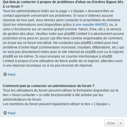
Qui dois-je contacter à propos de problèmes d’abus ou d’ordres légaux liés
à ce forum ?
Tous les administrateurs listés sur la page « L’équipe » devraient être un
contact approprié concernant ces problèmes. Si vous n’obtenez aucune
réponse de leur part, vous devriez alors contacter le propriétaire du domaine
(dont les informations sont disponibles grâce à
une requête WHOIS
), ou, si
celui-ci fonctionne sur un service gratuit (comme Yahoo, Free, etc.), le service
de gestion des abus. Veuillez noter que phpBB Limited n’a absolument aucune
juridiction et ne peut en aucun cas être tenu comme responsable de comment,
où et par qui ce forum est utilisé. Ne contactez pas phpBB Limited pour tout
problème d’ordre légal (commentaire incessant, insultant, diffamatoire, etc.) qui
ne sont pas directement reliés avec le site internet de phpBB.com ou le logiciel
phpBB en lui-même. Si vous envoyez un courrier électronique à phpBB
Limited à propos d’une utilisation de tierce partie de ce logiciel, attendez-vous
à une réponse laconique ou à ne pas recevoir de réponse.
Haut
Comment puis-je contacter un administrateur du forum ?
Tous les utilisateurs du forum peuvent utiliser le formulaire disponible sur le
lien « Nous contacter » si cette fonctionnalité a été activée par les
administrateurs du forum.
Les membres du forum peuvent également utiliser le lien « L’équipe ».
Haut
Aller