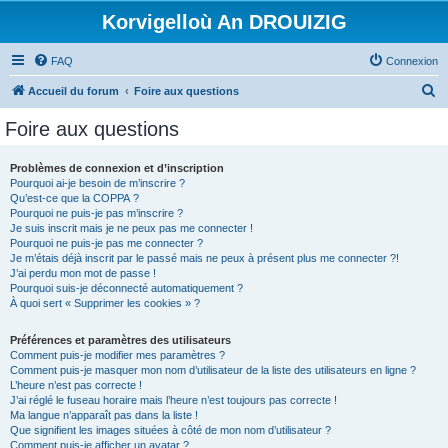
Korvigelloù An DROUIZIG
FAQ
Connexion
R
Accueil du forum
Foire aux questions
e
Foire aux questions
c
h
Problèmes de connexion et d’inscription
Pourquoi ai-je besoin de m’inscrire ?
e
Qu’est-ce que la COPPA ?
r
Pourquoi ne puis-je pas m’inscrire ?
Je suis inscrit mais je ne peux pas me connecter !
c
Pourquoi ne puis-je pas me connecter ?
Je m’étais déjà inscrit par le passé mais ne peux à présent plus me connecter ?!
h
J’ai perdu mon mot de passe !
e
Pourquoi suis-je déconnecté automatiquement ?
À quoi sert « Supprimer les cookies » ?
r
Préférences et paramètres des utilisateurs
Comment puis-je modifier mes paramètres ?
Comment puis-je masquer mon nom d’utilisateur de la liste des utilisateurs en ligne ?
L’heure n’est pas correcte !
J’ai réglé le fuseau horaire mais l’heure n’est toujours pas correcte !
Ma langue n’apparaît pas dans la liste !
Que signifient les images situées à côté de mon nom d’utilisateur ?
Comment puis-je afficher un avatar ?