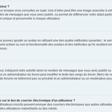
ateur ?
ur lorsque vous consultez un sujet. Une d’elles peut être une image associée à vo
mbre de messages que vous avez publié, ou permet de différencier votre statut parti
 unique et personnelle à chaque utilisateur.
ous pouvez ajouter un avatar en utilisant une des quatre méthodes suivantes : le serv
ent activer ou non la fonctionnalité des avatars et des méthodes qu’ils veuillent ren
forum.
ur, indiquent votre activité selon le nombre de messages que vous avez publié ou id
eul un administrateur du forum peut modifier le texte des rangs du forum. Merci de 
de forums ne toléreront pas ce procédé et un administrateur ou un modérateur pou
ur le lien de courrier électronique d’un utilisateur ?
s utilisateurs inscrits peuvent envoyer des courriers électroniques aux autres utili
es utilisateurs malveillants ou des robots.