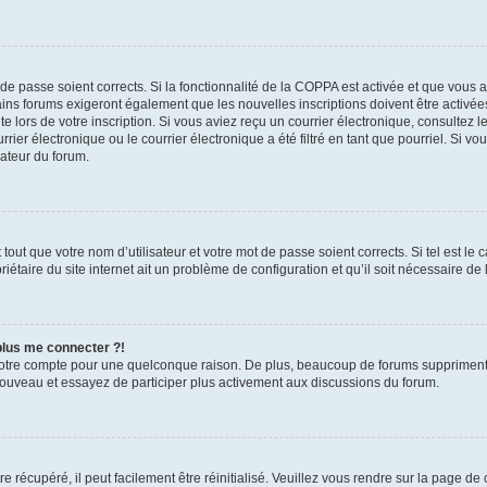
t de passe soient corrects. Si la fonctionnalité de la COPPA est activée et que vous 
ains forums exigeront également que les nouvelles inscriptions doivent être activée
te lors de votre inscription. Si vous aviez reçu un courrier électronique, consultez l
r électronique ou le courrier électronique a été filtré en tant que pourriel. Si vo
rateur du forum.
out que votre nom d’utilisateur et votre mot de passe soient corrects. Si tel est le
iétaire du site internet ait un problème de configuration et qu’il soit nécessaire de l
 plus me connecter ?!
votre compte pour une quelconque raison. De plus, beaucoup de forums suppriment pér
 nouveau et essayez de participer plus activement aux discussions du forum.
 récupéré, il peut facilement être réinitialisé. Veuillez vous rendre sur la page de