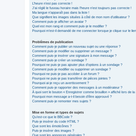
L’heure n’est pas correcte !
J’ai réglé le fuseau horaire mais l’heure n’est toujours pas correcte !
Ma langue n’apparaît pas dans la liste !
Que signifient les images situées à côté de mon nom d’utilisateur ?
Comment puis-je afficher un avatar ?
Quel est mon rang et comment puis-je le modifier ?
Pourquoi m’est-il demandé de me connecter lorsque je clique sur le lien 
Problèmes de publication
Comment puis-je publier un nouveau sujet ou une réponse ?
Comment puis-je modifier ou supprimer un message ?
Comment puis-je insérer une signature à mon message ?
Comment puis-je créer un sondage ?
Pourquoi ne puis-je pas ajouter plus d’options à un sondage ?
Comment puis-je modifier ou supprimer un sondage ?
Pourquoi ne puis-je pas accéder à un forum ?
Pourquoi ne puis-je pas transférer de pièces jointes ?
Pourquoi ai-je reçu un avertissement ?
Comment puis-je rapporter des messages à un modérateur ?
À quoi sert le bouton « Enregistrer comme brouillon » affiché lors de la 
Pourquoi mon message a-t-il besoin d’être approuvé ?
Comment puis-je remonter mes sujets ?
Mise en forme et types de sujets
Qu’est-ce que le BBCode ?
Puis-je insérer du code HTML ?
Que sont les émoticônes ?
Puis-je insérer des images ?
Que sont les annonces générales ?