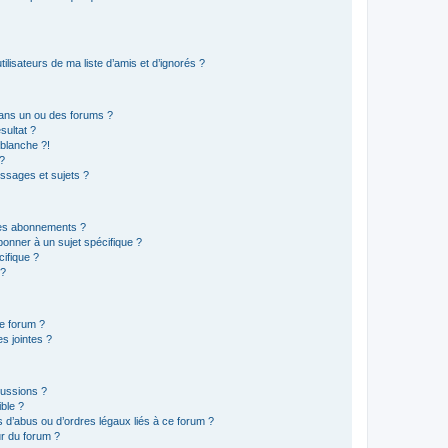
lisateurs de ma liste d’amis et d’ignorés ?
ans un ou des forums ?
sultat ?
blanche ?!
?
ssages et sujets ?
t les abonnements ?
onner à un sujet spécifique ?
ifique ?
 ?
ce forum ?
s jointes ?
cussions ?
ible ?
 d’abus ou d’ordres légaux liés à ce forum ?
r du forum ?