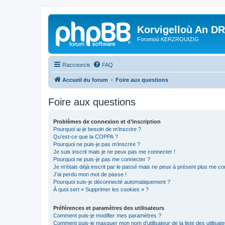
Korvigelloù An D
Foromoù KERZROUIZIG
Raccourcis
FAQ
Accueil du forum
Foire aux questions
Foire aux questions
Problèmes de connexion et d’inscription
Pourquoi ai-je besoin de m’inscrire ?
Qu’est-ce que la COPPA ?
Pourquoi ne puis-je pas m’inscrire ?
Je suis inscrit mais je ne peux pas me connecter !
Pourquoi ne puis-je pas me connecter ?
Je m’étais déjà inscrit par le passé mais ne peux à présent plus me co
J’ai perdu mon mot de passe !
Pourquoi suis-je déconnecté automatiquement ?
À quoi sert « Supprimer les cookies » ?
Préférences et paramètres des utilisateurs
Comment puis-je modifier mes paramètres ?
Comment puis-je masquer mon nom d’utilisateur de la liste des utilisate