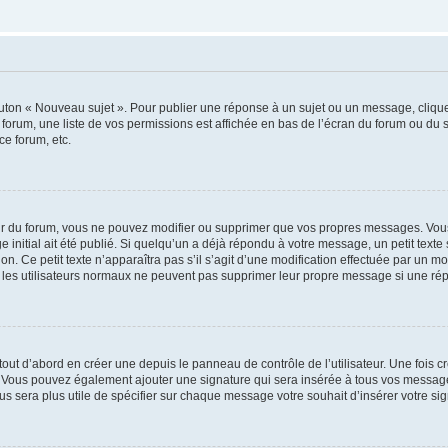
outon « Nouveau sujet ». Pour publier une réponse à un sujet ou un message, cliqu
 forum, une liste de vos permissions est affichée en bas de l’écran du forum ou du
ce forum, etc.
r du forum, vous ne pouvez modifier ou supprimer que vos propres messages. Vou
 initial ait été publié. Si quelqu’un a déjà répondu à votre message, un petit text
ion. Ce petit texte n’apparaîtra pas s’il s’agit d’une modification effectuée par un 
ue les utilisateurs normaux ne peuvent pas supprimer leur propre message si une ré
ut d’abord en créer une depuis le panneau de contrôle de l’utilisateur. Une fois c
ure. Vous pouvez également ajouter une signature qui sera insérée à tous vos mess
 vous sera plus utile de spécifier sur chaque message votre souhait d’insérer votre si