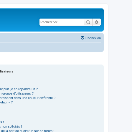
Rechercher
Recherche avancé
Connexion
lisateurs
t puis-je en rejoindre un ?
 groupe d’utilisateurs ?
araissent dans une couleur différente ?
défaut » ?
s !
non sollicités !
e de la part de quelqu’un sur ce forum !