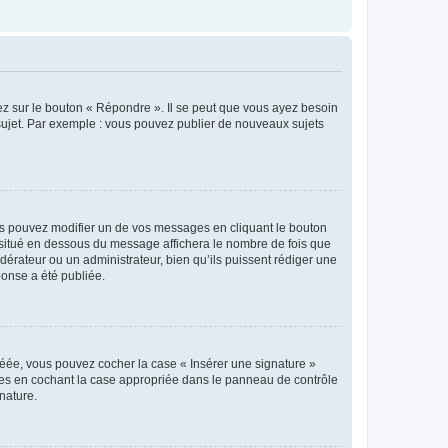
ez sur le bouton « Répondre ». Il se peut que vous ayez besoin
 sujet. Par exemple : vous pouvez publier de nouveaux sujets
s pouvez modifier un de vos messages en cliquant le bouton
e situé en dessous du message affichera le nombre de fois que
modérateur ou un administrateur, bien qu’ils puissent rédiger une
ponse a été publiée.
réée, vous pouvez cocher la case « Insérer une signature »
ages en cochant la case appropriée dans le panneau de contrôle
gnature.