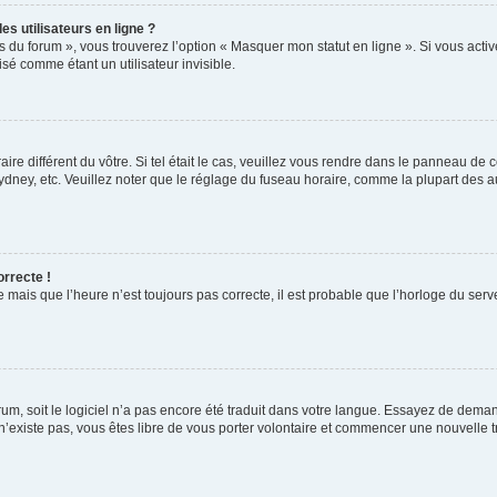
s utilisateurs en ligne ?
s du forum », vous trouverez l’option « Masquer mon statut en ligne ». Si vous activ
é comme étant un utilisateur invisible.
aire différent du vôtre. Si tel était le cas, veuillez vous rendre dans le panneau de co
ey, etc. Veuillez noter que le réglage du fuseau horaire, comme la plupart des autr
orrecte !
 mais que l’heure n’est toujours pas correcte, il est probable que l’horloge du serve
orum, soit le logiciel n’a pas encore été traduit dans votre langue. Essayez de deman
 n’existe pas, vous êtes libre de vous porter volontaire et commencer une nouvelle t