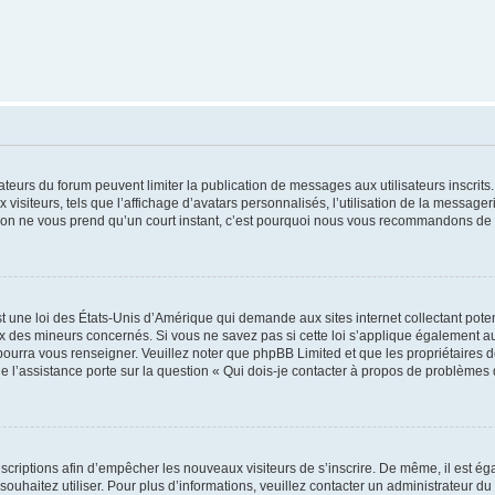
trateurs du forum peuvent limiter la publication de messages aux utilisateurs inscri
visiteurs, tels que l’affichage d’avatars personnalisés, l’utilisation de la messager
ription ne vous prend qu’un court instant, c’est pourquoi nous vous recommandons de l
t une loi des États-Unis d’Amérique qui demande aux sites internet collectant pot
 des mineurs concernés. Si vous ne savez pas si cette loi s’applique également au
 pourra vous renseigner. Veuillez noter que phpBB Limited et que les propriétaires
ue l’assistance porte sur la question « Qui dois-je contacter à propos de problèmes 
inscriptions afin d’empêcher les nouveaux visiteurs de s’inscrire. De même, il est é
s souhaitez utiliser. Pour plus d’informations, veuillez contacter un administrateur du