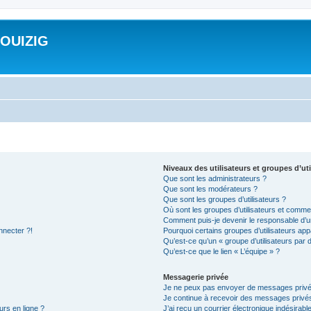
ROUIZIG
Niveaux des utilisateurs et groupes d’uti
Que sont les administrateurs ?
Que sont les modérateurs ?
Que sont les groupes d’utilisateurs ?
Où sont les groupes d’utilisateurs et commen
Comment puis-je devenir le responsable d’un
nnecter ?!
Pourquoi certains groupes d’utilisateurs app
Qu’est-ce qu’un « groupe d’utilisateurs par 
Qu’est-ce que le lien « L’équipe » ?
Messagerie privée
Je ne peux pas envoyer de messages privé
Je continue à recevoir des messages privés 
urs en ligne ?
J’ai reçu un courrier électronique indésirabl