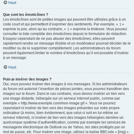
Haut
Que sont les émoticônes ?
Les émoticônes sont de petites images qui peuvent être utilisées grâce à un
code court et qui permettent d’exprimer des sentiments. Par exemple, « :) »
exprime la joie, alors qu’au contraire, « :( » exprime la tristesse. Vous pouvez
consulter la liste complète des émoticônes depuis le formulaire de rédaction.
Essayez cependant de ne pas abuser des émoticônes, elles peuvent
rapidement rendre un message illisible et un modérateur pourrait décider de le
modifier ou de le supprimer complètement. Les administrateurs du forum
peuvent également limiter le nombre d’émoticônes qu’il est possible d’insérer
à un message.
Haut
Puis-je insérer des images ?
Oui, vous pouvez insérer des images à vos messages. Si les administrateurs
du forum ont autorisé l’insertion de pièces jointes, vous pourrez transférer des
images sur le forum. Dans le cas contraire, vous devrez insérer un lien vers
une image distante, hébergée sur un serveur internet public, comme par
exemple « http://www.exemple.com/mon-image.gif ». Vous ne pourrez
cependant ni insérer de lien vers des images présentes sur votre propre
ordinateur (à moins, bien évidemment, que celui-ci soit en lui-même un
serveur internet), ni insérer de lien vers des images hébergées derrière un
quelconque système d’authentification, comme par exemple les services de
messagerie électronique de Outlook ou de Yahoo, les sites protégés par un
mot de passe, etc. Pour insérer une image, utilisez la balise BBCode « [img] ».