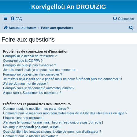
Korvigelloù An DROUIZIG
FAQ
Connexion
R
Accueil du forum
Foire aux questions
e
Foire aux questions
c
h
Problèmes de connexion et d’inscription
Pourquoi ai-je besoin de m’inscrire ?
e
Qu’est-ce que la COPPA ?
r
Pourquoi ne puis-je pas m’inscrire ?
Je suis inscrit mais je ne peux pas me connecter !
c
Pourquoi ne puis-je pas me connecter ?
Je m’étais déjà inscrit par le passé mais ne peux à présent plus me connecter ?!
h
J’ai perdu mon mot de passe !
e
Pourquoi suis-je déconnecté automatiquement ?
À quoi sert « Supprimer les cookies » ?
r
Préférences et paramètres des utilisateurs
Comment puis-je modifier mes paramètres ?
Comment puis-je masquer mon nom d’utilisateur de la liste des utilisateurs en ligne ?
L’heure n’est pas correcte !
J’ai réglé le fuseau horaire mais l’heure n’est toujours pas correcte !
Ma langue n’apparaît pas dans la liste !
Que signifient les images situées à côté de mon nom d’utilisateur ?
Comment puis-je afficher un avatar ?