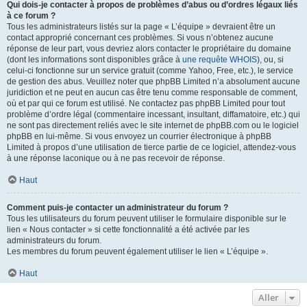
Qui dois-je contacter à propos de problèmes d’abus ou d’ordres légaux liés
à ce forum ?
Tous les administrateurs listés sur la page « L’équipe » devraient être un
contact approprié concernant ces problèmes. Si vous n’obtenez aucune
réponse de leur part, vous devriez alors contacter le propriétaire du domaine
(dont les informations sont disponibles grâce à
une requête WHOIS
), ou, si
celui-ci fonctionne sur un service gratuit (comme Yahoo, Free, etc.), le service
de gestion des abus. Veuillez noter que phpBB Limited n’a absolument aucune
juridiction et ne peut en aucun cas être tenu comme responsable de comment,
où et par qui ce forum est utilisé. Ne contactez pas phpBB Limited pour tout
problème d’ordre légal (commentaire incessant, insultant, diffamatoire, etc.) qui
ne sont pas directement reliés avec le site internet de phpBB.com ou le logiciel
phpBB en lui-même. Si vous envoyez un courrier électronique à phpBB
Limited à propos d’une utilisation de tierce partie de ce logiciel, attendez-vous
à une réponse laconique ou à ne pas recevoir de réponse.
Haut
Comment puis-je contacter un administrateur du forum ?
Tous les utilisateurs du forum peuvent utiliser le formulaire disponible sur le
lien « Nous contacter » si cette fonctionnalité a été activée par les
administrateurs du forum.
Les membres du forum peuvent également utiliser le lien « L’équipe ».
Haut
Aller