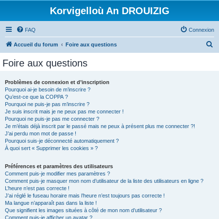
Korvigelloù An DROUIZIG
FAQ
Connexion
R
Accueil du forum
Foire aux questions
e
Foire aux questions
c
h
Problèmes de connexion et d’inscription
Pourquoi ai-je besoin de m’inscrire ?
e
Qu’est-ce que la COPPA ?
r
Pourquoi ne puis-je pas m’inscrire ?
Je suis inscrit mais je ne peux pas me connecter !
c
Pourquoi ne puis-je pas me connecter ?
Je m’étais déjà inscrit par le passé mais ne peux à présent plus me connecter ?!
h
J’ai perdu mon mot de passe !
e
Pourquoi suis-je déconnecté automatiquement ?
À quoi sert « Supprimer les cookies » ?
r
Préférences et paramètres des utilisateurs
Comment puis-je modifier mes paramètres ?
Comment puis-je masquer mon nom d’utilisateur de la liste des utilisateurs en ligne ?
L’heure n’est pas correcte !
J’ai réglé le fuseau horaire mais l’heure n’est toujours pas correcte !
Ma langue n’apparaît pas dans la liste !
Que signifient les images situées à côté de mon nom d’utilisateur ?
Comment puis-je afficher un avatar ?