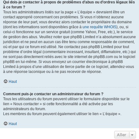
Qui dois-je contacter à propos de problèmes d’abus ou d’ordres légaux liés
à ce forum ?
Tous les administrateurs listés sur la page « L’équipe » devraient être un
contact approprié concernant ces problèmes. Si vous n’obtenez aucune
réponse de leur part, vous devriez alors contacter le propriétaire du domaine
(dont les informations sont disponibles grâce à
une requête WHOIS
), ou, si
celui-ci fonctionne sur un service gratuit (comme Yahoo, Free, etc.), le service
de gestion des abus. Veuillez noter que phpBB Limited n’a absolument aucune
juridiction et ne peut en aucun cas être tenu comme responsable de comment,
où et par qui ce forum est utilisé. Ne contactez pas phpBB Limited pour tout
problème d’ordre légal (commentaire incessant, insultant, diffamatoire, etc.) qui
ne sont pas directement reliés avec le site internet de phpBB.com ou le logiciel
phpBB en lui-même. Si vous envoyez un courrier électronique à phpBB
Limited à propos d’une utilisation de tierce partie de ce logiciel, attendez-vous
à une réponse laconique ou à ne pas recevoir de réponse.
Haut
Comment puis-je contacter un administrateur du forum ?
Tous les utilisateurs du forum peuvent utiliser le formulaire disponible sur le
lien « Nous contacter » si cette fonctionnalité a été activée par les
administrateurs du forum.
Les membres du forum peuvent également utiliser le lien « L’équipe ».
Haut
Aller