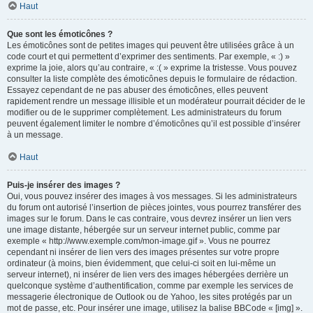
Haut
Que sont les émoticônes ?
Les émoticônes sont de petites images qui peuvent être utilisées grâce à un
code court et qui permettent d’exprimer des sentiments. Par exemple, « :) »
exprime la joie, alors qu’au contraire, « :( » exprime la tristesse. Vous pouvez
consulter la liste complète des émoticônes depuis le formulaire de rédaction.
Essayez cependant de ne pas abuser des émoticônes, elles peuvent
rapidement rendre un message illisible et un modérateur pourrait décider de le
modifier ou de le supprimer complètement. Les administrateurs du forum
peuvent également limiter le nombre d’émoticônes qu’il est possible d’insérer
à un message.
Haut
Puis-je insérer des images ?
Oui, vous pouvez insérer des images à vos messages. Si les administrateurs
du forum ont autorisé l’insertion de pièces jointes, vous pourrez transférer des
images sur le forum. Dans le cas contraire, vous devrez insérer un lien vers
une image distante, hébergée sur un serveur internet public, comme par
exemple « http://www.exemple.com/mon-image.gif ». Vous ne pourrez
cependant ni insérer de lien vers des images présentes sur votre propre
ordinateur (à moins, bien évidemment, que celui-ci soit en lui-même un
serveur internet), ni insérer de lien vers des images hébergées derrière un
quelconque système d’authentification, comme par exemple les services de
messagerie électronique de Outlook ou de Yahoo, les sites protégés par un
mot de passe, etc. Pour insérer une image, utilisez la balise BBCode « [img] ».