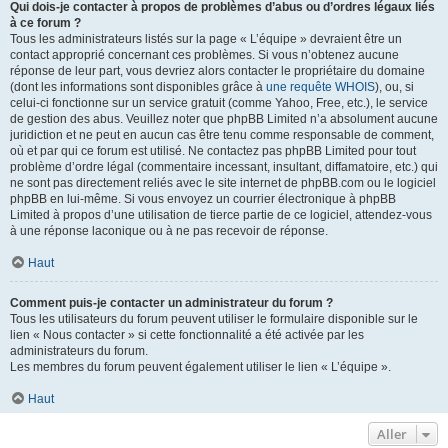
Qui dois-je contacter à propos de problèmes d’abus ou d’ordres légaux liés
à ce forum ?
Tous les administrateurs listés sur la page « L’équipe » devraient être un
contact approprié concernant ces problèmes. Si vous n’obtenez aucune
réponse de leur part, vous devriez alors contacter le propriétaire du domaine
(dont les informations sont disponibles grâce à
une requête WHOIS
), ou, si
celui-ci fonctionne sur un service gratuit (comme Yahoo, Free, etc.), le service
de gestion des abus. Veuillez noter que phpBB Limited n’a absolument aucune
juridiction et ne peut en aucun cas être tenu comme responsable de comment,
où et par qui ce forum est utilisé. Ne contactez pas phpBB Limited pour tout
problème d’ordre légal (commentaire incessant, insultant, diffamatoire, etc.) qui
ne sont pas directement reliés avec le site internet de phpBB.com ou le logiciel
phpBB en lui-même. Si vous envoyez un courrier électronique à phpBB
Limited à propos d’une utilisation de tierce partie de ce logiciel, attendez-vous
à une réponse laconique ou à ne pas recevoir de réponse.
Haut
Comment puis-je contacter un administrateur du forum ?
Tous les utilisateurs du forum peuvent utiliser le formulaire disponible sur le
lien « Nous contacter » si cette fonctionnalité a été activée par les
administrateurs du forum.
Les membres du forum peuvent également utiliser le lien « L’équipe ».
Haut
Aller