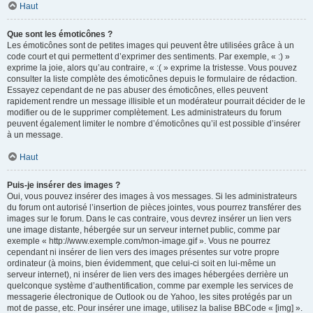
Haut
Que sont les émoticônes ?
Les émoticônes sont de petites images qui peuvent être utilisées grâce à un
code court et qui permettent d’exprimer des sentiments. Par exemple, « :) »
exprime la joie, alors qu’au contraire, « :( » exprime la tristesse. Vous pouvez
consulter la liste complète des émoticônes depuis le formulaire de rédaction.
Essayez cependant de ne pas abuser des émoticônes, elles peuvent
rapidement rendre un message illisible et un modérateur pourrait décider de le
modifier ou de le supprimer complètement. Les administrateurs du forum
peuvent également limiter le nombre d’émoticônes qu’il est possible d’insérer
à un message.
Haut
Puis-je insérer des images ?
Oui, vous pouvez insérer des images à vos messages. Si les administrateurs
du forum ont autorisé l’insertion de pièces jointes, vous pourrez transférer des
images sur le forum. Dans le cas contraire, vous devrez insérer un lien vers
une image distante, hébergée sur un serveur internet public, comme par
exemple « http://www.exemple.com/mon-image.gif ». Vous ne pourrez
cependant ni insérer de lien vers des images présentes sur votre propre
ordinateur (à moins, bien évidemment, que celui-ci soit en lui-même un
serveur internet), ni insérer de lien vers des images hébergées derrière un
quelconque système d’authentification, comme par exemple les services de
messagerie électronique de Outlook ou de Yahoo, les sites protégés par un
mot de passe, etc. Pour insérer une image, utilisez la balise BBCode « [img] ».