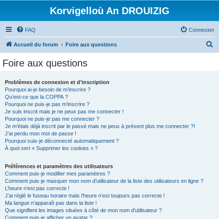
Korvigelloù An DROUIZIG
FAQ
Connexion
R
Accueil du forum
Foire aux questions
e
Foire aux questions
c
h
Problèmes de connexion et d’inscription
Pourquoi ai-je besoin de m’inscrire ?
e
Qu’est-ce que la COPPA ?
r
Pourquoi ne puis-je pas m’inscrire ?
Je suis inscrit mais je ne peux pas me connecter !
c
Pourquoi ne puis-je pas me connecter ?
Je m’étais déjà inscrit par le passé mais ne peux à présent plus me connecter ?!
h
J’ai perdu mon mot de passe !
e
Pourquoi suis-je déconnecté automatiquement ?
À quoi sert « Supprimer les cookies » ?
r
Préférences et paramètres des utilisateurs
Comment puis-je modifier mes paramètres ?
Comment puis-je masquer mon nom d’utilisateur de la liste des utilisateurs en ligne ?
L’heure n’est pas correcte !
J’ai réglé le fuseau horaire mais l’heure n’est toujours pas correcte !
Ma langue n’apparaît pas dans la liste !
Que signifient les images situées à côté de mon nom d’utilisateur ?
Comment puis-je afficher un avatar ?