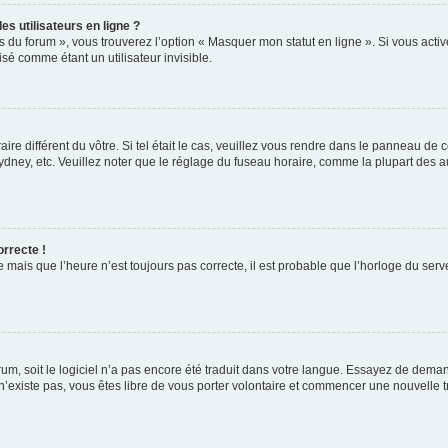
s utilisateurs en ligne ?
s du forum », vous trouverez l’option « Masquer mon statut en ligne ». Si vous activ
é comme étant un utilisateur invisible.
aire différent du vôtre. Si tel était le cas, veuillez vous rendre dans le panneau de co
ey, etc. Veuillez noter que le réglage du fuseau horaire, comme la plupart des autr
orrecte !
 mais que l’heure n’est toujours pas correcte, il est probable que l’horloge du serve
orum, soit le logiciel n’a pas encore été traduit dans votre langue. Essayez de deman
 n’existe pas, vous êtes libre de vous porter volontaire et commencer une nouvelle t