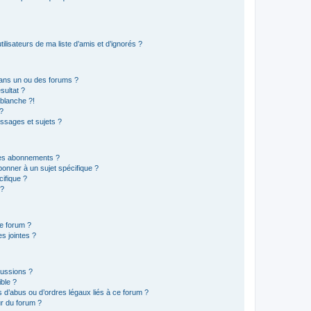
lisateurs de ma liste d’amis et d’ignorés ?
ans un ou des forums ?
sultat ?
blanche ?!
?
ssages et sujets ?
t les abonnements ?
onner à un sujet spécifique ?
ifique ?
 ?
ce forum ?
s jointes ?
cussions ?
ible ?
 d’abus ou d’ordres légaux liés à ce forum ?
r du forum ?