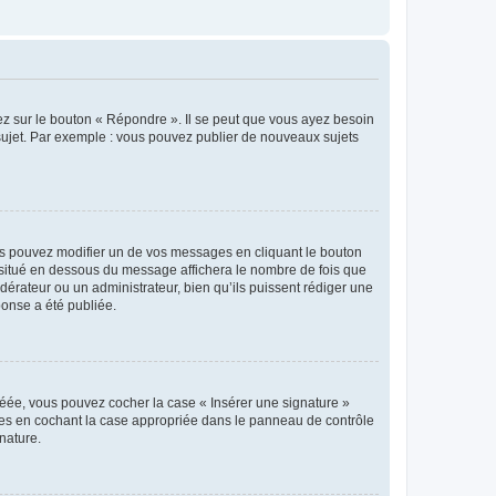
ez sur le bouton « Répondre ». Il se peut que vous ayez besoin
 sujet. Par exemple : vous pouvez publier de nouveaux sujets
s pouvez modifier un de vos messages en cliquant le bouton
e situé en dessous du message affichera le nombre de fois que
modérateur ou un administrateur, bien qu’ils puissent rédiger une
ponse a été publiée.
réée, vous pouvez cocher la case « Insérer une signature »
ages en cochant la case appropriée dans le panneau de contrôle
gnature.