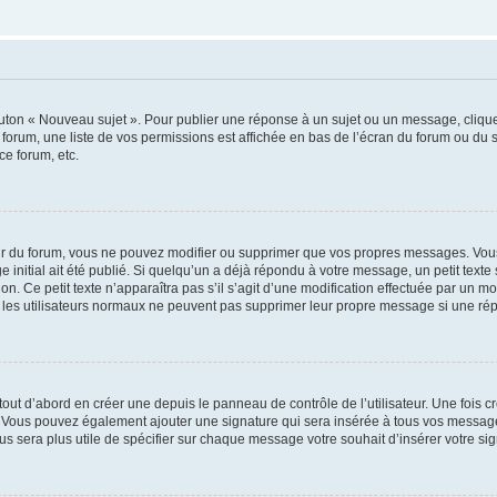
outon « Nouveau sujet ». Pour publier une réponse à un sujet ou un message, cliqu
 forum, une liste de vos permissions est affichée en bas de l’écran du forum ou du
ce forum, etc.
r du forum, vous ne pouvez modifier ou supprimer que vos propres messages. Vou
 initial ait été publié. Si quelqu’un a déjà répondu à votre message, un petit text
ion. Ce petit texte n’apparaîtra pas s’il s’agit d’une modification effectuée par un 
ue les utilisateurs normaux ne peuvent pas supprimer leur propre message si une ré
ut d’abord en créer une depuis le panneau de contrôle de l’utilisateur. Une fois c
ure. Vous pouvez également ajouter une signature qui sera insérée à tous vos mess
 vous sera plus utile de spécifier sur chaque message votre souhait d’insérer votre si