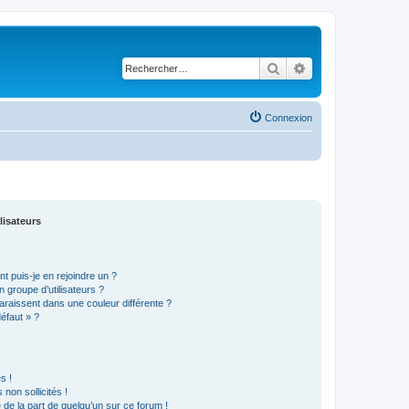
Rechercher
Recherche avancé
Connexion
lisateurs
t puis-je en rejoindre un ?
 groupe d’utilisateurs ?
araissent dans une couleur différente ?
défaut » ?
s !
non sollicités !
e de la part de quelqu’un sur ce forum !