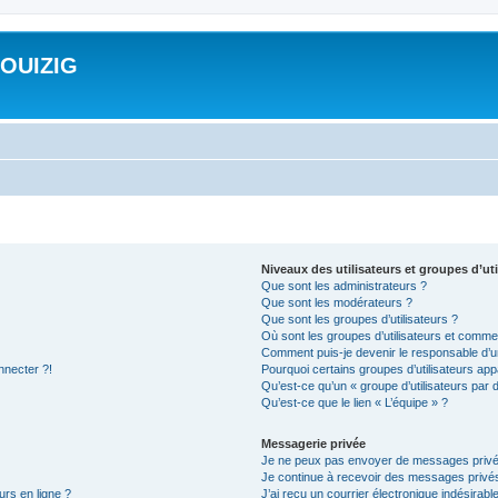
ROUIZIG
Niveaux des utilisateurs et groupes d’uti
Que sont les administrateurs ?
Que sont les modérateurs ?
Que sont les groupes d’utilisateurs ?
Où sont les groupes d’utilisateurs et commen
Comment puis-je devenir le responsable d’un
nnecter ?!
Pourquoi certains groupes d’utilisateurs app
Qu’est-ce qu’un « groupe d’utilisateurs par 
Qu’est-ce que le lien « L’équipe » ?
Messagerie privée
Je ne peux pas envoyer de messages privé
Je continue à recevoir des messages privés 
urs en ligne ?
J’ai reçu un courrier électronique indésirabl