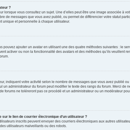
ateur ?
ur lorsque vous consultez un sujet. Une d’elles peut être une image associée à vo
mbre de messages que vous avez publié, ou permet de différencier votre statut parti
 unique et personnelle à chaque utilisateur.
ous pouvez ajouter un avatar en utilisant une des quatre méthodes suivantes : le serv
ent activer ou non la fonctionnalité des avatars et des méthodes qu’ils veuillent ren
forum.
ur, indiquent votre activité selon le nombre de messages que vous avez publié ou id
eul un administrateur du forum peut modifier le texte des rangs du forum. Merci de 
de forums ne toléreront pas ce procédé et un administrateur ou un modérateur pou
ur le lien de courrier électronique d’un utilisateur ?
s utilisateurs inscrits peuvent envoyer des courriers électroniques aux autres utili
es utilisateurs malveillants ou des robots.