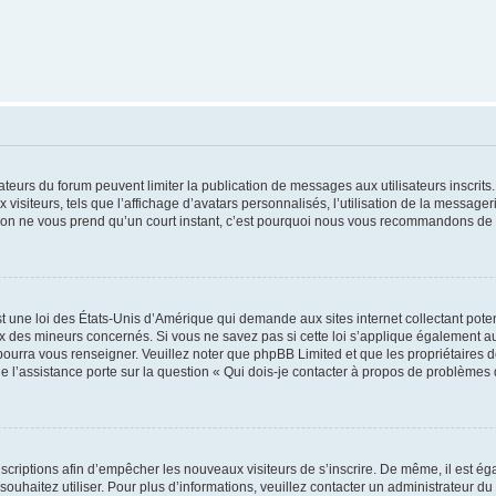
trateurs du forum peuvent limiter la publication de messages aux utilisateurs inscri
visiteurs, tels que l’affichage d’avatars personnalisés, l’utilisation de la messager
ription ne vous prend qu’un court instant, c’est pourquoi nous vous recommandons de l
t une loi des États-Unis d’Amérique qui demande aux sites internet collectant pot
 des mineurs concernés. Si vous ne savez pas si cette loi s’applique également au
 pourra vous renseigner. Veuillez noter que phpBB Limited et que les propriétaires
ue l’assistance porte sur la question « Qui dois-je contacter à propos de problèmes 
inscriptions afin d’empêcher les nouveaux visiteurs de s’inscrire. De même, il est é
s souhaitez utiliser. Pour plus d’informations, veuillez contacter un administrateur du