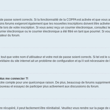
t de passe soient corrects. Si la fonctionnalité de la COPPA est activée et que vous 
ains forums exigeront également que les nouvelles inscriptions doivent être activée
te lors de votre inscription. Si vous aviez reçu un courrier électronique, consultez l
r électronique ou le courrier électronique a été filtré en tant que pourriel. Si vo
rateur du forum.
out que votre nom d’utilisateur et votre mot de passe soient corrects. Si tel est le
iétaire du site internet ait un problème de configuration et qu’il soit nécessaire de l
 plus me connecter ?!
votre compte pour une quelconque raison. De plus, beaucoup de forums suppriment pér
 nouveau et essayez de participer plus activement aux discussions du forum.
 récupéré, il peut facilement être réinitialisé. Veuillez vous rendre sur la page de