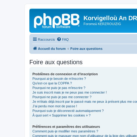
Korvigelloù An D
Foromoù KERZROUIZIG
Raccourcis
FAQ
Accueil du forum
Foire aux questions
Foire aux questions
Problèmes de connexion et d’inscription
Pourquoi ai-je besoin de m’inscrire ?
Qu’est-ce que la COPPA ?
Pourquoi ne puis-je pas m’inscrire ?
Je suis inscrit mais je ne peux pas me connecter !
Pourquoi ne puis-je pas me connecter ?
Je m’étais déjà inscrit par le passé mais ne peux à présent plus me co
J’ai perdu mon mot de passe !
Pourquoi suis-je déconnecté automatiquement ?
À quoi sert « Supprimer les cookies » ?
Préférences et paramètres des utilisateurs
Comment puis-je modifier mes paramètres ?
Comment puis-je masquer mon nom d’utilisateur de la liste des utilisate