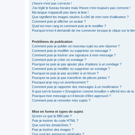
L’heure n’est pas correcte !
J’ai réglé le fuseau horaire mais l’heure n’est toujours pas correcte !
Ma langue n’apparaît pas dans la liste !
Que signifient les images situées à côté de mon nom d’utilisateur ?
Comment puis-je afficher un avatar ?
Quel est mon rang et comment puis-je le modifier ?
Pourquoi m’est-il demandé de me connecter lorsque je clique sur le lien 
Problèmes de publication
Comment puis-je publier un nouveau sujet ou une réponse ?
Comment puis-je modifier ou supprimer un message ?
Comment puis-je insérer une signature à mon message ?
Comment puis-je créer un sondage ?
Pourquoi ne puis-je pas ajouter plus d’options à un sondage ?
Comment puis-je modifier ou supprimer un sondage ?
Pourquoi ne puis-je pas accéder à un forum ?
Pourquoi ne puis-je pas transférer de pièces jointes ?
Pourquoi ai-je reçu un avertissement ?
Comment puis-je rapporter des messages à un modérateur ?
À quoi sert le bouton « Enregistrer comme brouillon » affiché lors de la 
Pourquoi mon message a-t-il besoin d’être approuvé ?
Comment puis-je remonter mes sujets ?
Mise en forme et types de sujets
Qu’est-ce que le BBCode ?
Puis-je insérer du code HTML ?
Que sont les émoticônes ?
Puis-je insérer des images ?
Que sont les annonces générales ?