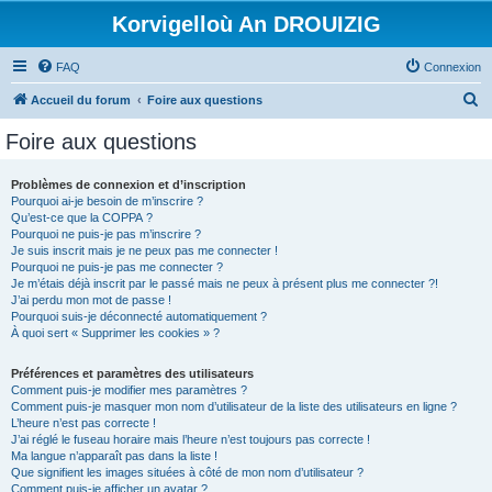
Korvigelloù An DROUIZIG
FAQ
Connexion
R
Accueil du forum
Foire aux questions
e
Foire aux questions
c
h
Problèmes de connexion et d’inscription
Pourquoi ai-je besoin de m’inscrire ?
e
Qu’est-ce que la COPPA ?
r
Pourquoi ne puis-je pas m’inscrire ?
Je suis inscrit mais je ne peux pas me connecter !
c
Pourquoi ne puis-je pas me connecter ?
Je m’étais déjà inscrit par le passé mais ne peux à présent plus me connecter ?!
h
J’ai perdu mon mot de passe !
e
Pourquoi suis-je déconnecté automatiquement ?
À quoi sert « Supprimer les cookies » ?
r
Préférences et paramètres des utilisateurs
Comment puis-je modifier mes paramètres ?
Comment puis-je masquer mon nom d’utilisateur de la liste des utilisateurs en ligne ?
L’heure n’est pas correcte !
J’ai réglé le fuseau horaire mais l’heure n’est toujours pas correcte !
Ma langue n’apparaît pas dans la liste !
Que signifient les images situées à côté de mon nom d’utilisateur ?
Comment puis-je afficher un avatar ?