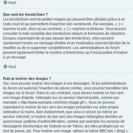
Haut
Que sont les émoticônes ?
Les émoticônes sont de petites images qui peuvent être utilisées grâce à un
code court et qui permettent d’exprimer des sentiments. Par exemple, « :) »
exprime la joie, alors qu’au contraire, « :( » exprime la tristesse. Vous pouvez
consulter la liste complète des émoticônes depuis le formulaire de rédaction.
Essayez cependant de ne pas abuser des émoticônes, elles peuvent
rapidement rendre un message illisible et un modérateur pourrait décider de le
modifier ou de le supprimer complètement. Les administrateurs du forum
peuvent également limiter le nombre d’émoticônes qu’il est possible d’insérer
à un message.
Haut
Puis-je insérer des images ?
Oui, vous pouvez insérer des images à vos messages. Si les administrateurs
du forum ont autorisé l’insertion de pièces jointes, vous pourrez transférer des
images sur le forum. Dans le cas contraire, vous devrez insérer un lien vers
une image distante, hébergée sur un serveur internet public, comme par
exemple « http://www.exemple.com/mon-image.gif ». Vous ne pourrez
cependant ni insérer de lien vers des images présentes sur votre propre
ordinateur (à moins, bien évidemment, que celui-ci soit en lui-même un
serveur internet), ni insérer de lien vers des images hébergées derrière un
quelconque système d’authentification, comme par exemple les services de
messagerie électronique de Outlook ou de Yahoo, les sites protégés par un
mot de passe, etc. Pour insérer une image, utilisez la balise BBCode « [img] ».