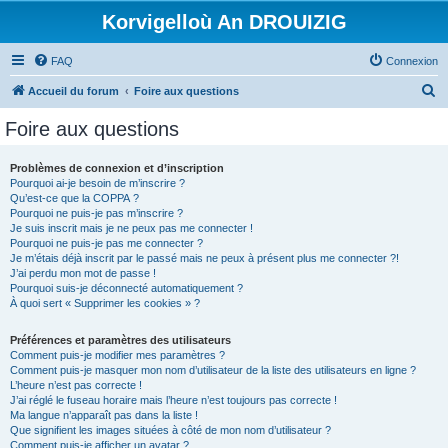
Korvigelloù An DROUIZIG
FAQ
Connexion
R
Accueil du forum
Foire aux questions
e
Foire aux questions
c
h
Problèmes de connexion et d’inscription
Pourquoi ai-je besoin de m’inscrire ?
e
Qu’est-ce que la COPPA ?
r
Pourquoi ne puis-je pas m’inscrire ?
Je suis inscrit mais je ne peux pas me connecter !
c
Pourquoi ne puis-je pas me connecter ?
Je m’étais déjà inscrit par le passé mais ne peux à présent plus me connecter ?!
h
J’ai perdu mon mot de passe !
e
Pourquoi suis-je déconnecté automatiquement ?
À quoi sert « Supprimer les cookies » ?
r
Préférences et paramètres des utilisateurs
Comment puis-je modifier mes paramètres ?
Comment puis-je masquer mon nom d’utilisateur de la liste des utilisateurs en ligne ?
L’heure n’est pas correcte !
J’ai réglé le fuseau horaire mais l’heure n’est toujours pas correcte !
Ma langue n’apparaît pas dans la liste !
Que signifient les images situées à côté de mon nom d’utilisateur ?
Comment puis-je afficher un avatar ?