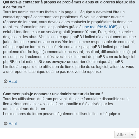
Qui dois-je contacter à propos de problèmes d’abus ou d’ordres légaux liés
à ce forum ?
Tous les administrateurs listés sur la page « L’équipe » devraient être un
contact approprié concernant ces problèmes. Si vous n’obtenez aucune
réponse de leur part, vous devriez alors contacter le propriétaire du domaine
(dont les informations sont disponibles grâce à
une requête WHOIS
), ou, si
celui-ci fonctionne sur un service gratuit (comme Yahoo, Free, etc.), le service
de gestion des abus. Veuillez noter que phpBB Limited n’a absolument aucune
juridiction et ne peut en aucun cas être tenu comme responsable de comment,
où et par qui ce forum est utilisé. Ne contactez pas phpBB Limited pour tout
problème d’ordre légal (commentaire incessant, insultant, diffamatoire, etc.) qui
ne sont pas directement reliés avec le site internet de phpBB.com ou le logiciel
phpBB en lui-même. Si vous envoyez un courrier électronique à phpBB
Limited à propos d’une utilisation de tierce partie de ce logiciel, attendez-vous
à une réponse laconique ou à ne pas recevoir de réponse.
Haut
Comment puis-je contacter un administrateur du forum ?
Tous les utilisateurs du forum peuvent utiliser le formulaire disponible sur le
lien « Nous contacter » si cette fonctionnalité a été activée par les
administrateurs du forum.
Les membres du forum peuvent également utiliser le lien « L’équipe ».
Haut
Aller