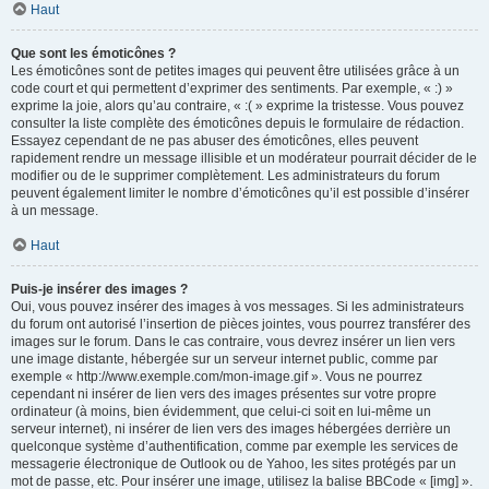
Haut
Que sont les émoticônes ?
Les émoticônes sont de petites images qui peuvent être utilisées grâce à un
code court et qui permettent d’exprimer des sentiments. Par exemple, « :) »
exprime la joie, alors qu’au contraire, « :( » exprime la tristesse. Vous pouvez
consulter la liste complète des émoticônes depuis le formulaire de rédaction.
Essayez cependant de ne pas abuser des émoticônes, elles peuvent
rapidement rendre un message illisible et un modérateur pourrait décider de le
modifier ou de le supprimer complètement. Les administrateurs du forum
peuvent également limiter le nombre d’émoticônes qu’il est possible d’insérer
à un message.
Haut
Puis-je insérer des images ?
Oui, vous pouvez insérer des images à vos messages. Si les administrateurs
du forum ont autorisé l’insertion de pièces jointes, vous pourrez transférer des
images sur le forum. Dans le cas contraire, vous devrez insérer un lien vers
une image distante, hébergée sur un serveur internet public, comme par
exemple « http://www.exemple.com/mon-image.gif ». Vous ne pourrez
cependant ni insérer de lien vers des images présentes sur votre propre
ordinateur (à moins, bien évidemment, que celui-ci soit en lui-même un
serveur internet), ni insérer de lien vers des images hébergées derrière un
quelconque système d’authentification, comme par exemple les services de
messagerie électronique de Outlook ou de Yahoo, les sites protégés par un
mot de passe, etc. Pour insérer une image, utilisez la balise BBCode « [img] ».