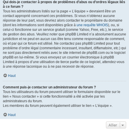
Qui dois-je contacter à propos de problèmes d’abus ou d’ordres légaux liés
à ce forum ?
Tous les administrateurs listés sur la page « L’équipe » devraient être un
contact approprié concernant ces problèmes. Si vous n’obtenez aucune
réponse de leur part, vous devriez alors contacter le propriétaire du domaine
(dont les informations sont disponibles grâce à
une requête WHOIS
), ou, si
celui-ci fonctionne sur un service gratuit (comme Yahoo, Free, etc.), le service
de gestion des abus. Veuillez noter que phpBB Limited n’a absolument aucune
juridiction et ne peut en aucun cas être tenu comme responsable de comment,
où et par qui ce forum est utilisé. Ne contactez pas phpBB Limited pour tout
problème d’ordre légal (commentaire incessant, insultant, diffamatoire, etc.) qui
ne sont pas directement reliés avec le site internet de phpBB.com ou le logiciel
phpBB en lui-même. Si vous envoyez un courrier électronique à phpBB
Limited à propos d’une utilisation de tierce partie de ce logiciel, attendez-vous
à une réponse laconique ou à ne pas recevoir de réponse.
Haut
Comment puis-je contacter un administrateur du forum ?
Tous les utilisateurs du forum peuvent utiliser le formulaire disponible sur le
lien « Nous contacter » si cette fonctionnalité a été activée par les
administrateurs du forum.
Les membres du forum peuvent également utiliser le lien « L’équipe ».
Haut
Aller