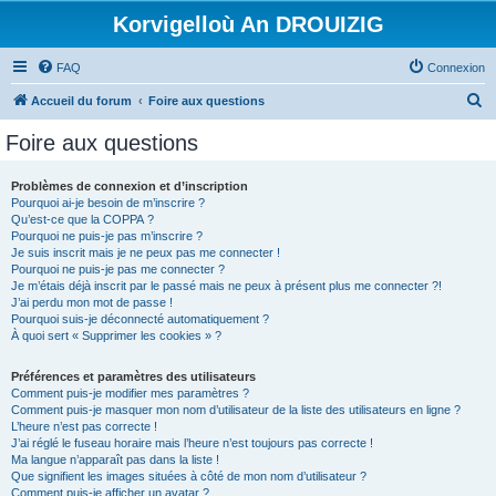
Korvigelloù An DROUIZIG
FAQ
Connexion
R
Accueil du forum
Foire aux questions
e
Foire aux questions
c
h
Problèmes de connexion et d’inscription
Pourquoi ai-je besoin de m’inscrire ?
e
Qu’est-ce que la COPPA ?
r
Pourquoi ne puis-je pas m’inscrire ?
Je suis inscrit mais je ne peux pas me connecter !
c
Pourquoi ne puis-je pas me connecter ?
Je m’étais déjà inscrit par le passé mais ne peux à présent plus me connecter ?!
h
J’ai perdu mon mot de passe !
e
Pourquoi suis-je déconnecté automatiquement ?
À quoi sert « Supprimer les cookies » ?
r
Préférences et paramètres des utilisateurs
Comment puis-je modifier mes paramètres ?
Comment puis-je masquer mon nom d’utilisateur de la liste des utilisateurs en ligne ?
L’heure n’est pas correcte !
J’ai réglé le fuseau horaire mais l’heure n’est toujours pas correcte !
Ma langue n’apparaît pas dans la liste !
Que signifient les images situées à côté de mon nom d’utilisateur ?
Comment puis-je afficher un avatar ?