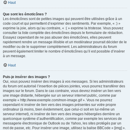
Haut
Que sont les émoticônes ?
Les émoticônes sont de petites images qui peuvent être utilisées grâce à un
code court et qui permettent d’exprimer des sentiments. Par exemple, « :) »
exprime la joie, alors qu’au contraire, « :( » exprime la tristesse. Vous pouvez
consulter la liste complète des émoticônes depuis le formulaire de rédaction.
Essayez cependant de ne pas abuser des émoticônes, elles peuvent
rapidement rendre un message illisible et un modérateur pourrait décider de le
modifier ou de le supprimer complètement. Les administrateurs du forum
peuvent également limiter le nombre d’émoticônes qu’il est possible d’insérer
à un message.
Haut
Puis-je insérer des images ?
Oui, vous pouvez insérer des images à vos messages. Si les administrateurs
du forum ont autorisé l’insertion de pièces jointes, vous pourrez transférer des
images sur le forum. Dans le cas contraire, vous devrez insérer un lien vers
une image distante, hébergée sur un serveur internet public, comme par
exemple « http://www.exemple.com/mon-image.gif ». Vous ne pourrez
cependant ni insérer de lien vers des images présentes sur votre propre
ordinateur (à moins, bien évidemment, que celui-ci soit en lui-même un
serveur internet), ni insérer de lien vers des images hébergées derrière un
quelconque système d’authentification, comme par exemple les services de
messagerie électronique de Outlook ou de Yahoo, les sites protégés par un
mot de passe, etc. Pour insérer une image, utilisez la balise BBCode « [img] ».