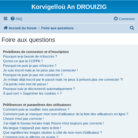
Korvigelloù An DROUIZIG
FAQ
Connexion
R
Accueil du forum
Foire aux questions
e
Foire aux questions
c
h
Problèmes de connexion et d’inscription
Pourquoi ai-je besoin de m’inscrire ?
e
Qu’est-ce que la COPPA ?
r
Pourquoi ne puis-je pas m’inscrire ?
Je suis inscrit mais je ne peux pas me connecter !
c
Pourquoi ne puis-je pas me connecter ?
Je m’étais déjà inscrit par le passé mais ne peux à présent plus me connecter ?!
h
J’ai perdu mon mot de passe !
e
Pourquoi suis-je déconnecté automatiquement ?
À quoi sert « Supprimer les cookies » ?
r
Préférences et paramètres des utilisateurs
Comment puis-je modifier mes paramètres ?
Comment puis-je masquer mon nom d’utilisateur de la liste des utilisateurs en ligne ?
L’heure n’est pas correcte !
J’ai réglé le fuseau horaire mais l’heure n’est toujours pas correcte !
Ma langue n’apparaît pas dans la liste !
Que signifient les images situées à côté de mon nom d’utilisateur ?
Comment puis-je afficher un avatar ?