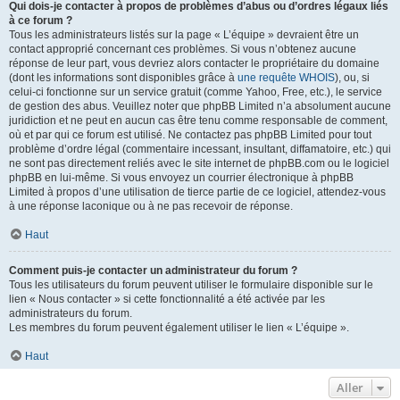
Qui dois-je contacter à propos de problèmes d’abus ou d’ordres légaux liés
à ce forum ?
Tous les administrateurs listés sur la page « L’équipe » devraient être un
contact approprié concernant ces problèmes. Si vous n’obtenez aucune
réponse de leur part, vous devriez alors contacter le propriétaire du domaine
(dont les informations sont disponibles grâce à
une requête WHOIS
), ou, si
celui-ci fonctionne sur un service gratuit (comme Yahoo, Free, etc.), le service
de gestion des abus. Veuillez noter que phpBB Limited n’a absolument aucune
juridiction et ne peut en aucun cas être tenu comme responsable de comment,
où et par qui ce forum est utilisé. Ne contactez pas phpBB Limited pour tout
problème d’ordre légal (commentaire incessant, insultant, diffamatoire, etc.) qui
ne sont pas directement reliés avec le site internet de phpBB.com ou le logiciel
phpBB en lui-même. Si vous envoyez un courrier électronique à phpBB
Limited à propos d’une utilisation de tierce partie de ce logiciel, attendez-vous
à une réponse laconique ou à ne pas recevoir de réponse.
Haut
Comment puis-je contacter un administrateur du forum ?
Tous les utilisateurs du forum peuvent utiliser le formulaire disponible sur le
lien « Nous contacter » si cette fonctionnalité a été activée par les
administrateurs du forum.
Les membres du forum peuvent également utiliser le lien « L’équipe ».
Haut
Aller