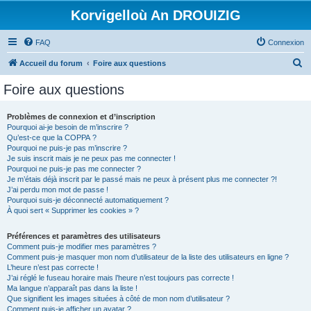
Korvigelloù An DROUIZIG
FAQ
Connexion
R
Accueil du forum
Foire aux questions
e
Foire aux questions
c
h
Problèmes de connexion et d’inscription
Pourquoi ai-je besoin de m’inscrire ?
e
Qu’est-ce que la COPPA ?
r
Pourquoi ne puis-je pas m’inscrire ?
Je suis inscrit mais je ne peux pas me connecter !
c
Pourquoi ne puis-je pas me connecter ?
Je m’étais déjà inscrit par le passé mais ne peux à présent plus me connecter ?!
h
J’ai perdu mon mot de passe !
e
Pourquoi suis-je déconnecté automatiquement ?
À quoi sert « Supprimer les cookies » ?
r
Préférences et paramètres des utilisateurs
Comment puis-je modifier mes paramètres ?
Comment puis-je masquer mon nom d’utilisateur de la liste des utilisateurs en ligne ?
L’heure n’est pas correcte !
J’ai réglé le fuseau horaire mais l’heure n’est toujours pas correcte !
Ma langue n’apparaît pas dans la liste !
Que signifient les images situées à côté de mon nom d’utilisateur ?
Comment puis-je afficher un avatar ?