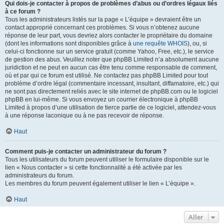
Qui dois-je contacter à propos de problèmes d’abus ou d’ordres légaux liés
à ce forum ?
Tous les administrateurs listés sur la page « L’équipe » devraient être un
contact approprié concernant ces problèmes. Si vous n’obtenez aucune
réponse de leur part, vous devriez alors contacter le propriétaire du domaine
(dont les informations sont disponibles grâce à
une requête WHOIS
), ou, si
celui-ci fonctionne sur un service gratuit (comme Yahoo, Free, etc.), le service
de gestion des abus. Veuillez noter que phpBB Limited n’a absolument aucune
juridiction et ne peut en aucun cas être tenu comme responsable de comment,
où et par qui ce forum est utilisé. Ne contactez pas phpBB Limited pour tout
problème d’ordre légal (commentaire incessant, insultant, diffamatoire, etc.) qui
ne sont pas directement reliés avec le site internet de phpBB.com ou le logiciel
phpBB en lui-même. Si vous envoyez un courrier électronique à phpBB
Limited à propos d’une utilisation de tierce partie de ce logiciel, attendez-vous
à une réponse laconique ou à ne pas recevoir de réponse.
Haut
Comment puis-je contacter un administrateur du forum ?
Tous les utilisateurs du forum peuvent utiliser le formulaire disponible sur le
lien « Nous contacter » si cette fonctionnalité a été activée par les
administrateurs du forum.
Les membres du forum peuvent également utiliser le lien « L’équipe ».
Haut
Aller