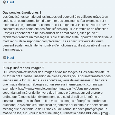
Haut
Que sont les émoticônes ?
Les émoticônes sont de petites images qui peuvent être utilisées grâce à un
code court et qui permettent d’exprimer des sentiments. Par exemple, « :) »
exprime la joie, alors qu’au contraire, « :( » exprime la tristesse. Vous pouvez
consulter la liste complète des émoticônes depuis le formulaire de rédaction.
Essayez cependant de ne pas abuser des émoticônes, elles peuvent
rapidement rendre un message illisible et un modérateur pourrait décider de le
modifier ou de le supprimer complètement. Les administrateurs du forum
peuvent également limiter le nombre d’émoticônes qu’il est possible d’insérer
à un message.
Haut
Puis-je insérer des images ?
Oui, vous pouvez insérer des images à vos messages. Si les administrateurs
du forum ont autorisé l’insertion de pièces jointes, vous pourrez transférer des
images sur le forum. Dans le cas contraire, vous devrez insérer un lien vers
une image distante, hébergée sur un serveur internet public, comme par
exemple « http://www.exemple.com/mon-image.gif ». Vous ne pourrez
cependant ni insérer de lien vers des images présentes sur votre propre
ordinateur (à moins, bien évidemment, que celui-ci soit en lui-même un
serveur internet), ni insérer de lien vers des images hébergées derrière un
quelconque système d’authentification, comme par exemple les services de
messagerie électronique de Outlook ou de Yahoo, les sites protégés par un
mot de passe, etc. Pour insérer une image, utilisez la balise BBCode « [img] ».