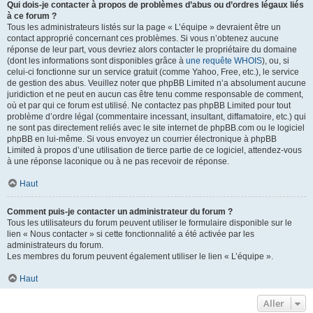
Qui dois-je contacter à propos de problèmes d’abus ou d’ordres légaux liés
à ce forum ?
Tous les administrateurs listés sur la page « L’équipe » devraient être un
contact approprié concernant ces problèmes. Si vous n’obtenez aucune
réponse de leur part, vous devriez alors contacter le propriétaire du domaine
(dont les informations sont disponibles grâce à
une requête WHOIS
), ou, si
celui-ci fonctionne sur un service gratuit (comme Yahoo, Free, etc.), le service
de gestion des abus. Veuillez noter que phpBB Limited n’a absolument aucune
juridiction et ne peut en aucun cas être tenu comme responsable de comment,
où et par qui ce forum est utilisé. Ne contactez pas phpBB Limited pour tout
problème d’ordre légal (commentaire incessant, insultant, diffamatoire, etc.) qui
ne sont pas directement reliés avec le site internet de phpBB.com ou le logiciel
phpBB en lui-même. Si vous envoyez un courrier électronique à phpBB
Limited à propos d’une utilisation de tierce partie de ce logiciel, attendez-vous
à une réponse laconique ou à ne pas recevoir de réponse.
Haut
Comment puis-je contacter un administrateur du forum ?
Tous les utilisateurs du forum peuvent utiliser le formulaire disponible sur le
lien « Nous contacter » si cette fonctionnalité a été activée par les
administrateurs du forum.
Les membres du forum peuvent également utiliser le lien « L’équipe ».
Haut
Aller