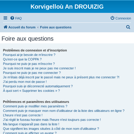
Korvigelloù An DROUIZIG
FAQ
Connexion
R
Accueil du forum
Foire aux questions
e
Foire aux questions
c
h
Problèmes de connexion et d’inscription
Pourquoi ai-je besoin de m’inscrire ?
e
Qu’est-ce que la COPPA ?
r
Pourquoi ne puis-je pas m’inscrire ?
Je suis inscrit mais je ne peux pas me connecter !
c
Pourquoi ne puis-je pas me connecter ?
Je m’étais déjà inscrit par le passé mais ne peux à présent plus me connecter ?!
h
J’ai perdu mon mot de passe !
e
Pourquoi suis-je déconnecté automatiquement ?
À quoi sert « Supprimer les cookies » ?
r
Préférences et paramètres des utilisateurs
Comment puis-je modifier mes paramètres ?
Comment puis-je masquer mon nom d’utilisateur de la liste des utilisateurs en ligne ?
L’heure n’est pas correcte !
J’ai réglé le fuseau horaire mais l’heure n’est toujours pas correcte !
Ma langue n’apparaît pas dans la liste !
Que signifient les images situées à côté de mon nom d’utilisateur ?
Comment puis-je afficher un avatar ?