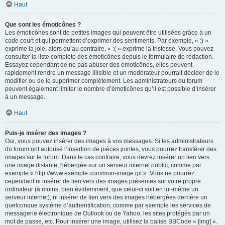
Haut
Que sont les émoticônes ?
Les émoticônes sont de petites images qui peuvent être utilisées grâce à un
code court et qui permettent d’exprimer des sentiments. Par exemple, « :) »
exprime la joie, alors qu’au contraire, « :( » exprime la tristesse. Vous pouvez
consulter la liste complète des émoticônes depuis le formulaire de rédaction.
Essayez cependant de ne pas abuser des émoticônes, elles peuvent
rapidement rendre un message illisible et un modérateur pourrait décider de le
modifier ou de le supprimer complètement. Les administrateurs du forum
peuvent également limiter le nombre d’émoticônes qu’il est possible d’insérer
à un message.
Haut
Puis-je insérer des images ?
Oui, vous pouvez insérer des images à vos messages. Si les administrateurs
du forum ont autorisé l’insertion de pièces jointes, vous pourrez transférer des
images sur le forum. Dans le cas contraire, vous devrez insérer un lien vers
une image distante, hébergée sur un serveur internet public, comme par
exemple « http://www.exemple.com/mon-image.gif ». Vous ne pourrez
cependant ni insérer de lien vers des images présentes sur votre propre
ordinateur (à moins, bien évidemment, que celui-ci soit en lui-même un
serveur internet), ni insérer de lien vers des images hébergées derrière un
quelconque système d’authentification, comme par exemple les services de
messagerie électronique de Outlook ou de Yahoo, les sites protégés par un
mot de passe, etc. Pour insérer une image, utilisez la balise BBCode « [img] ».