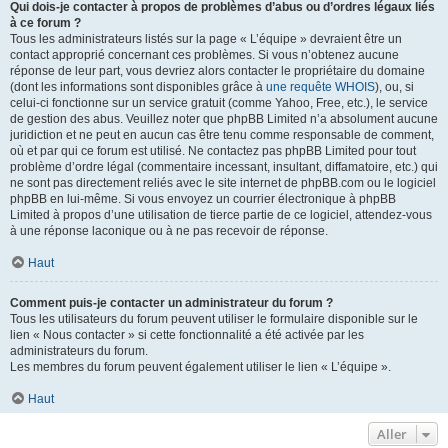
Qui dois-je contacter à propos de problèmes d’abus ou d’ordres légaux liés
à ce forum ?
Tous les administrateurs listés sur la page « L’équipe » devraient être un
contact approprié concernant ces problèmes. Si vous n’obtenez aucune
réponse de leur part, vous devriez alors contacter le propriétaire du domaine
(dont les informations sont disponibles grâce à
une requête WHOIS
), ou, si
celui-ci fonctionne sur un service gratuit (comme Yahoo, Free, etc.), le service
de gestion des abus. Veuillez noter que phpBB Limited n’a absolument aucune
juridiction et ne peut en aucun cas être tenu comme responsable de comment,
où et par qui ce forum est utilisé. Ne contactez pas phpBB Limited pour tout
problème d’ordre légal (commentaire incessant, insultant, diffamatoire, etc.) qui
ne sont pas directement reliés avec le site internet de phpBB.com ou le logiciel
phpBB en lui-même. Si vous envoyez un courrier électronique à phpBB
Limited à propos d’une utilisation de tierce partie de ce logiciel, attendez-vous
à une réponse laconique ou à ne pas recevoir de réponse.
Haut
Comment puis-je contacter un administrateur du forum ?
Tous les utilisateurs du forum peuvent utiliser le formulaire disponible sur le
lien « Nous contacter » si cette fonctionnalité a été activée par les
administrateurs du forum.
Les membres du forum peuvent également utiliser le lien « L’équipe ».
Haut
Aller