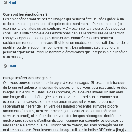
Haut
Que sont les émoticônes ?
Les émoticônes sont de petites images qui peuvent être utilisées grâce à un
code court et qui permettent d’exprimer des sentiments. Par exemple, « :) »
exprime la joie, alors qu’au contraire, « :( » exprime la tristesse. Vous pouvez
consulter la liste complète des émoticônes depuis le formulaire de rédaction.
Essayez cependant de ne pas abuser des émoticônes, elles peuvent
rapidement rendre un message illisible et un modérateur pourrait décider de le
modifier ou de le supprimer complètement. Les administrateurs du forum
peuvent également limiter le nombre d’émoticônes qu’il est possible d’insérer
à un message.
Haut
Puis-je insérer des images ?
Oui, vous pouvez insérer des images à vos messages. Si les administrateurs
du forum ont autorisé l’insertion de pièces jointes, vous pourrez transférer des
images sur le forum. Dans le cas contraire, vous devrez insérer un lien vers
une image distante, hébergée sur un serveur internet public, comme par
exemple « http://www.exemple.com/mon-image.gif ». Vous ne pourrez
cependant ni insérer de lien vers des images présentes sur votre propre
ordinateur (à moins, bien évidemment, que celui-ci soit en lui-même un
serveur internet), ni insérer de lien vers des images hébergées derrière un
quelconque système d’authentification, comme par exemple les services de
messagerie électronique de Outlook ou de Yahoo, les sites protégés par un
mot de passe, etc. Pour insérer une image, utilisez la balise BBCode « [img] ».