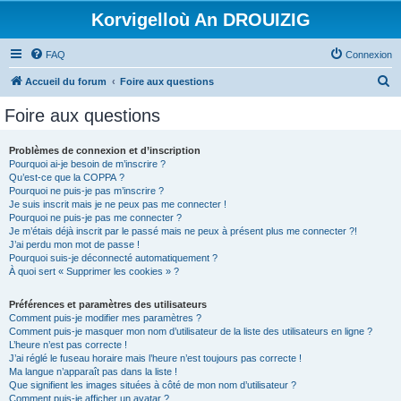
Korvigelloù An DROUIZIG
FAQ
Connexion
R
Accueil du forum
Foire aux questions
e
Foire aux questions
c
h
Problèmes de connexion et d’inscription
Pourquoi ai-je besoin de m’inscrire ?
e
Qu’est-ce que la COPPA ?
r
Pourquoi ne puis-je pas m’inscrire ?
Je suis inscrit mais je ne peux pas me connecter !
c
Pourquoi ne puis-je pas me connecter ?
Je m’étais déjà inscrit par le passé mais ne peux à présent plus me connecter ?!
h
J’ai perdu mon mot de passe !
e
Pourquoi suis-je déconnecté automatiquement ?
À quoi sert « Supprimer les cookies » ?
r
Préférences et paramètres des utilisateurs
Comment puis-je modifier mes paramètres ?
Comment puis-je masquer mon nom d’utilisateur de la liste des utilisateurs en ligne ?
L’heure n’est pas correcte !
J’ai réglé le fuseau horaire mais l’heure n’est toujours pas correcte !
Ma langue n’apparaît pas dans la liste !
Que signifient les images situées à côté de mon nom d’utilisateur ?
Comment puis-je afficher un avatar ?