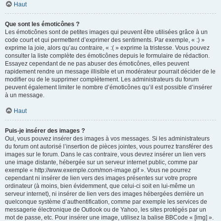
Haut
Que sont les émoticônes ?
Les émoticônes sont de petites images qui peuvent être utilisées grâce à un
code court et qui permettent d’exprimer des sentiments. Par exemple, « :) »
exprime la joie, alors qu’au contraire, « :( » exprime la tristesse. Vous pouvez
consulter la liste complète des émoticônes depuis le formulaire de rédaction.
Essayez cependant de ne pas abuser des émoticônes, elles peuvent
rapidement rendre un message illisible et un modérateur pourrait décider de le
modifier ou de le supprimer complètement. Les administrateurs du forum
peuvent également limiter le nombre d’émoticônes qu’il est possible d’insérer
à un message.
Haut
Puis-je insérer des images ?
Oui, vous pouvez insérer des images à vos messages. Si les administrateurs
du forum ont autorisé l’insertion de pièces jointes, vous pourrez transférer des
images sur le forum. Dans le cas contraire, vous devrez insérer un lien vers
une image distante, hébergée sur un serveur internet public, comme par
exemple « http://www.exemple.com/mon-image.gif ». Vous ne pourrez
cependant ni insérer de lien vers des images présentes sur votre propre
ordinateur (à moins, bien évidemment, que celui-ci soit en lui-même un
serveur internet), ni insérer de lien vers des images hébergées derrière un
quelconque système d’authentification, comme par exemple les services de
messagerie électronique de Outlook ou de Yahoo, les sites protégés par un
mot de passe, etc. Pour insérer une image, utilisez la balise BBCode « [img] ».