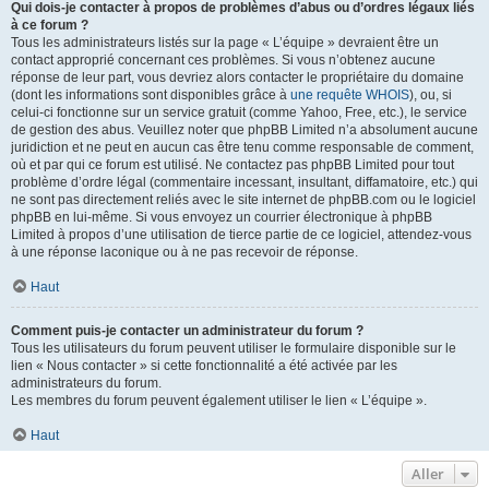
Qui dois-je contacter à propos de problèmes d’abus ou d’ordres légaux liés
à ce forum ?
Tous les administrateurs listés sur la page « L’équipe » devraient être un
contact approprié concernant ces problèmes. Si vous n’obtenez aucune
réponse de leur part, vous devriez alors contacter le propriétaire du domaine
(dont les informations sont disponibles grâce à
une requête WHOIS
), ou, si
celui-ci fonctionne sur un service gratuit (comme Yahoo, Free, etc.), le service
de gestion des abus. Veuillez noter que phpBB Limited n’a absolument aucune
juridiction et ne peut en aucun cas être tenu comme responsable de comment,
où et par qui ce forum est utilisé. Ne contactez pas phpBB Limited pour tout
problème d’ordre légal (commentaire incessant, insultant, diffamatoire, etc.) qui
ne sont pas directement reliés avec le site internet de phpBB.com ou le logiciel
phpBB en lui-même. Si vous envoyez un courrier électronique à phpBB
Limited à propos d’une utilisation de tierce partie de ce logiciel, attendez-vous
à une réponse laconique ou à ne pas recevoir de réponse.
Haut
Comment puis-je contacter un administrateur du forum ?
Tous les utilisateurs du forum peuvent utiliser le formulaire disponible sur le
lien « Nous contacter » si cette fonctionnalité a été activée par les
administrateurs du forum.
Les membres du forum peuvent également utiliser le lien « L’équipe ».
Haut
Aller