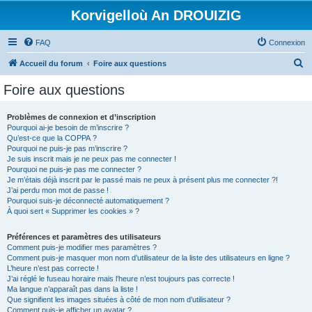
Korvigelloù An DROUIZIG
FAQ
Connexion
R
Accueil du forum
Foire aux questions
e
Foire aux questions
c
h
Problèmes de connexion et d’inscription
Pourquoi ai-je besoin de m’inscrire ?
e
Qu’est-ce que la COPPA ?
r
Pourquoi ne puis-je pas m’inscrire ?
Je suis inscrit mais je ne peux pas me connecter !
c
Pourquoi ne puis-je pas me connecter ?
Je m’étais déjà inscrit par le passé mais ne peux à présent plus me connecter ?!
h
J’ai perdu mon mot de passe !
e
Pourquoi suis-je déconnecté automatiquement ?
À quoi sert « Supprimer les cookies » ?
r
Préférences et paramètres des utilisateurs
Comment puis-je modifier mes paramètres ?
Comment puis-je masquer mon nom d’utilisateur de la liste des utilisateurs en ligne ?
L’heure n’est pas correcte !
J’ai réglé le fuseau horaire mais l’heure n’est toujours pas correcte !
Ma langue n’apparaît pas dans la liste !
Que signifient les images situées à côté de mon nom d’utilisateur ?
Comment puis-je afficher un avatar ?