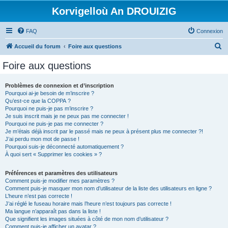
Korvigelloù An DROUIZIG
FAQ
Connexion
R
Accueil du forum
Foire aux questions
e
Foire aux questions
c
h
Problèmes de connexion et d’inscription
Pourquoi ai-je besoin de m’inscrire ?
e
Qu’est-ce que la COPPA ?
r
Pourquoi ne puis-je pas m’inscrire ?
Je suis inscrit mais je ne peux pas me connecter !
c
Pourquoi ne puis-je pas me connecter ?
Je m’étais déjà inscrit par le passé mais ne peux à présent plus me connecter ?!
h
J’ai perdu mon mot de passe !
e
Pourquoi suis-je déconnecté automatiquement ?
À quoi sert « Supprimer les cookies » ?
r
Préférences et paramètres des utilisateurs
Comment puis-je modifier mes paramètres ?
Comment puis-je masquer mon nom d’utilisateur de la liste des utilisateurs en ligne ?
L’heure n’est pas correcte !
J’ai réglé le fuseau horaire mais l’heure n’est toujours pas correcte !
Ma langue n’apparaît pas dans la liste !
Que signifient les images situées à côté de mon nom d’utilisateur ?
Comment puis-je afficher un avatar ?