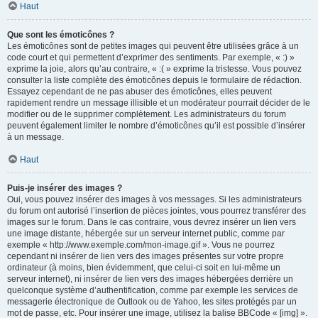
Haut
Que sont les émoticônes ?
Les émoticônes sont de petites images qui peuvent être utilisées grâce à un
code court et qui permettent d’exprimer des sentiments. Par exemple, « :) »
exprime la joie, alors qu’au contraire, « :( » exprime la tristesse. Vous pouvez
consulter la liste complète des émoticônes depuis le formulaire de rédaction.
Essayez cependant de ne pas abuser des émoticônes, elles peuvent
rapidement rendre un message illisible et un modérateur pourrait décider de le
modifier ou de le supprimer complètement. Les administrateurs du forum
peuvent également limiter le nombre d’émoticônes qu’il est possible d’insérer
à un message.
Haut
Puis-je insérer des images ?
Oui, vous pouvez insérer des images à vos messages. Si les administrateurs
du forum ont autorisé l’insertion de pièces jointes, vous pourrez transférer des
images sur le forum. Dans le cas contraire, vous devrez insérer un lien vers
une image distante, hébergée sur un serveur internet public, comme par
exemple « http://www.exemple.com/mon-image.gif ». Vous ne pourrez
cependant ni insérer de lien vers des images présentes sur votre propre
ordinateur (à moins, bien évidemment, que celui-ci soit en lui-même un
serveur internet), ni insérer de lien vers des images hébergées derrière un
quelconque système d’authentification, comme par exemple les services de
messagerie électronique de Outlook ou de Yahoo, les sites protégés par un
mot de passe, etc. Pour insérer une image, utilisez la balise BBCode « [img] ».