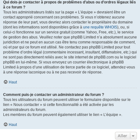
Qui dois-je contacter à propos de problèmes d’abus ou d’ordres légaux liés
à ce forum ?
Tous les administrateurs listés sur la page « L’équipe » devraient être un
contact approprié concernant ces problèmes. Si vous n’obtenez aucune
réponse de leur part, vous devriez alors contacter le propriétaire du domaine
(dont les informations sont disponibles grâce à
une requête WHOIS
), ou, si
celui-ci fonctionne sur un service gratuit (comme Yahoo, Free, etc.), le service
de gestion des abus. Veuillez noter que phpBB Limited n’a absolument aucune
juridiction et ne peut en aucun cas être tenu comme responsable de comment,
où et par qui ce forum est utilisé. Ne contactez pas phpBB Limited pour tout
problème d’ordre légal (commentaire incessant, insultant, diffamatoire, etc.) qui
ne sont pas directement reliés avec le site internet de phpBB.com ou le logiciel
phpBB en lui-même. Si vous envoyez un courrier électronique à phpBB
Limited à propos d’une utilisation de tierce partie de ce logiciel, attendez-vous
à une réponse laconique ou à ne pas recevoir de réponse.
Haut
Comment puis-je contacter un administrateur du forum ?
Tous les utilisateurs du forum peuvent utiliser le formulaire disponible sur le
lien « Nous contacter » si cette fonctionnalité a été activée par les
administrateurs du forum.
Les membres du forum peuvent également utiliser le lien « L’équipe ».
Haut
Aller